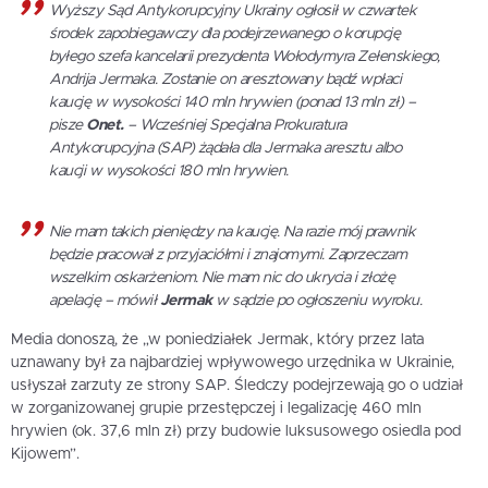
Wyższy Sąd Antykorupcyjny Ukrainy ogłosił w czwartek
środek zapobiegawczy dla podejrzewanego o korupcję
byłego szefa kancelarii prezydenta Wołodymyra Zełenskiego,
Andrija Jermaka. Zostanie on aresztowany bądź wpłaci
kaucję w wysokości 140 mln hrywien (ponad 13 mln zł) –
pisze
Onet.
– Wcześniej Specjalna Prokuratura
Antykorupcyjna (SAP) żądała dla Jermaka aresztu albo
kaucji w wysokości 180 mln hrywien.
Nie mam takich pieniędzy na kaucję. Na razie mój prawnik
będzie pracował z przyjaciółmi i znajomymi. Zaprzeczam
wszelkim oskarżeniom. Nie mam nic do ukrycia i złożę
apelację – mówił
Jermak
w sądzie po ogłoszeniu wyroku.
Media donoszą, że „w poniedziałek Jermak, który przez lata
uznawany był za najbardziej wpływowego urzędnika w Ukrainie,
usłyszał zarzuty ze strony SAP. Śledczy podejrzewają go o udział
w zorganizowanej grupie przestępczej i legalizację 460 mln
hrywien (ok. 37,6 mln zł) przy budowie luksusowego osiedla pod
Kijowem”.