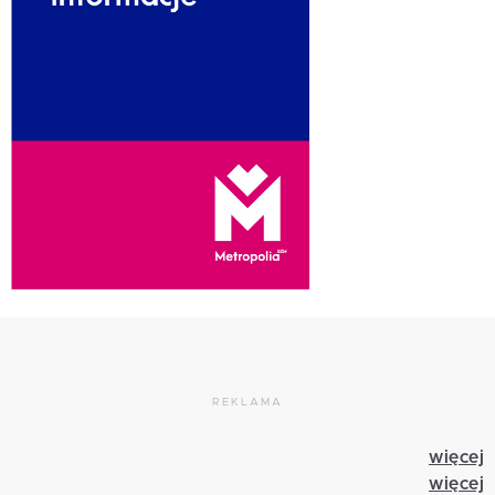
REKLAMA
więcej
więcej