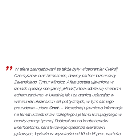
W aferę zaangażowani są także były wicepremier Ołeksij
Czernyszow oraz biznesmen, dawny partner biznesowy
Zełenskiego, Tymur Mindicz. Afera została ujawniona w
ramach operacji specjalnej „Midas”, która odbiła się szerokim
echem zarówno w Ukrainie, jak i za granicą, uderzając w
wizerunek ukraińskich elit politycznych, w tym samego
prezydenta – pisze
Onet.
– Wcześniej ujawniono informacje
na temat uczestników rozległego systemu korupcyjnego w
branży energetycznej. Pobierali oni od kontrahentów
Enerhoatomu, państwowego operatora elektrowni
jądrowych, łapówki w wysokości od 10 do 15 proc. wartości