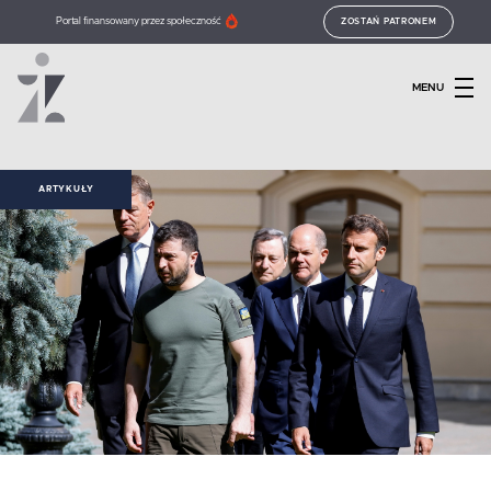
Portal finansowany przez społeczność
ZOSTAŃ PATRONEM
MENU
ARTYKUŁY