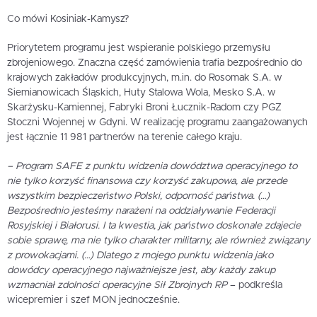
Co mówi Kosiniak-Kamysz?
Priorytetem programu jest wspieranie polskiego przemysłu
zbrojeniowego. Znaczna część zamówienia trafia bezpośrednio do
krajowych zakładów produkcyjnych, m.in. do Rosomak S.A. w
Siemianowicach Śląskich, Huty Stalowa Wola, Mesko S.A. w
Skarżysku-Kamiennej, Fabryki Broni Łucznik-Radom czy PGZ
Stoczni Wojennej w Gdyni. W realizację programu zaangażowanych
jest łącznie 11 981 partnerów na terenie całego kraju.
– Program SAFE z punktu widzenia dowództwa operacyjnego to
nie tylko korzyść finansowa czy korzyść zakupowa, ale przede
wszystkim bezpieczeństwo Polski, odporność państwa. (…)
Bezpośrednio jesteśmy narażeni na oddziaływanie Federacji
Rosyjskiej i Białorusi. I ta kwestia, jak państwo doskonale zdajecie
sobie sprawę, ma nie tylko charakter militarny, ale również związany
z prowokacjami. (…) Dlatego z mojego punktu widzenia jako
dowódcy operacyjnego najważniejsze jest, aby każdy zakup
wzmacniał zdolności operacyjne Sił Zbrojnych RP
– podkreśla
wicepremier i szef MON jednocześnie.