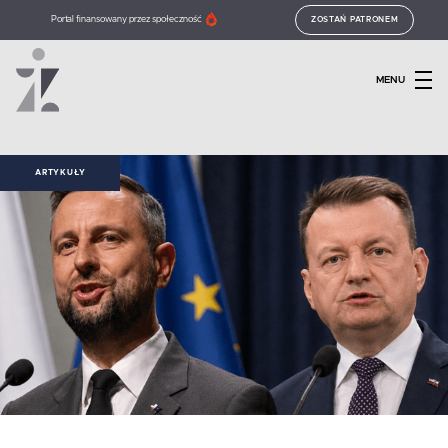
Portal finansowany przez społeczność
ZOSTAŃ PATRONEM
MENU
ARTYKUŁY