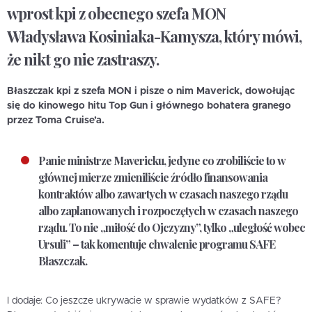
wprost kpi z obecnego szefa MON
Władysława Kosiniaka-Kamysza, który mówi,
że nikt go nie zastraszy.
Błaszczak kpi z szefa MON i pisze o nim Maverick, dowołując
się do kinowego hitu Top Gun i głównego bohatera granego
przez Toma Cruise’a.
Panie ministrze Mavericku, jedyne co zrobiliście to w
głównej mierze zmieniliście źródło finansowania
kontraktów albo zawartych w czasach naszego rządu
albo zaplanowanych i rozpoczętych w czasach naszego
rządu. To nie „miłość do Ojczyzny”, tylko „uległość wobec
Ursuli” – tak komentuje chwalenie programu SAFE
Błaszczak.
I dodaje: Co jeszcze ukrywacie w sprawie wydatków z SAFE?