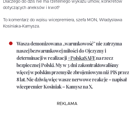
Dlaczego do dziś nie ma rzetelnego wykazu umów, konkretów
dotyczących aneksów i kwot?
To komentarz do wpisu wicepremiera, szefa MON, Władysława
Kosiniaka-Kamysza.
Wasza demonizowana „warunkowość” nie zatrzyma
naszej bezwarunkowej miłości do Ojczyzny i
determinacji w realizacji
#PolskaSAFE
na rzecz
bezpiecznej Polski. My w 3 dni zakontraktowaliśmy
więcej w polskim przemyśle zbrojeniowym niż PiS przez
8 lat. Nie dziwią więc wasze nerwowe reakcje – napisał
wicepremier Kosiniak – Kamysz na X.
REKLAMA