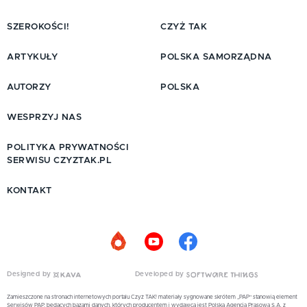
SZEROKOŚCI!
CZYŻ TAK
ARTYKUŁY
POLSKA SAMORZĄDNA
AUTORZY
POLSKA
WESPRZYJ NAS
POLITYKA PRYWATNOŚCI
SERWISU CZYZTAK.PL
KONTAKT
Designed by
Developed by
Zamieszczone na stronach internetowych portalu Czyż TAK! materiały sygnowane skrótem „PAP” stanowią element
Serwisów PAP, będących bazami danych, których producentem i wydawcą jest Polska Agencja Prasowa S.A. z