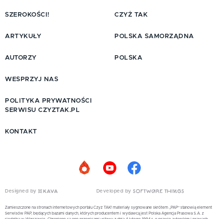
SZEROKOŚCI!
CZYŻ TAK
ARTYKUŁY
POLSKA SAMORZĄDNA
AUTORZY
POLSKA
WESPRZYJ NAS
POLITYKA PRYWATNOŚCI
SERWISU CZYZTAK.PL
KONTAKT
Designed by
Developed by
Zamieszczone na stronach internetowych portalu Czyż TAK! materiały sygnowane skrótem „PAP” stanowią element
Serwisów PAP, będących bazami danych, których producentem i wydawcą jest Polska Agencja Prasowa S.A. z