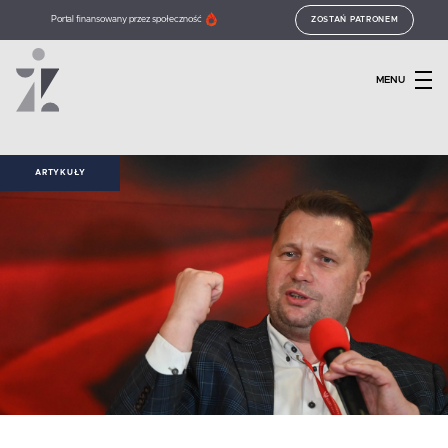
Portal finansowany przez społeczność
ZOSTAŃ PATRONEM
MENU
ARTYKUŁY