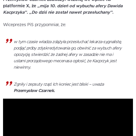
platformie X, że
„mija 10. dzień od wybuchu afery Dawida
Kacprzyka”. „Do dziś nie został nawet przesłuchany”
.
Wiceprezes PiS przypomniał, że:
w tym czasie władza zdążyła przesłuchać lekarza-sygnalistę,
podjąć próby zdyskredytowania go, obwinić za wybuch afery
opozycję, stwierdzić że żadnej afery w zasadzie nie ma i
ustami prorządowego mecenasa ogłosić, że Kacprzyk jest
niewinny.
Zgniły i zepsuty rząd. Ich koniec jest bliski – uważa
Przemysław Czarnek.