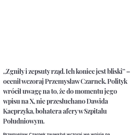
„Zgniły i zepsuty rząd. Ich koniec jest bliski” –
ocenił wczoraj Przemysław Czarnek. Polityk
wrócił uwagę na to, że do momentu jego
wpisu na X, nie przesłuchano Dawida
Kacprzyka, bohatera afery w Szpitalu
Południowym.
Przemysław Czarnek zauważył wczoraj we wpisie na