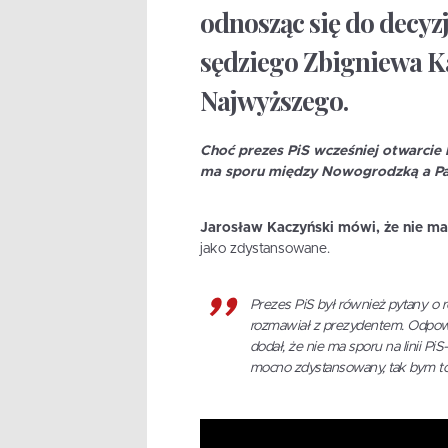
odnosząc się do decyz
sędziego Zbigniewa Ka
Najwyższego.
Choć prezes PiS wcześniej otwarcie 
ma sporu między Nowogrodzką a P
Jarosław Kaczyński mówi, że nie m
jako zdystansowane.
Prezes PiS był również pytany o r
rozmawiał z prezydentem. Odpowi
dodał, że nie ma sporu na linii Pi
mocno zdystansowany, tak bym to 