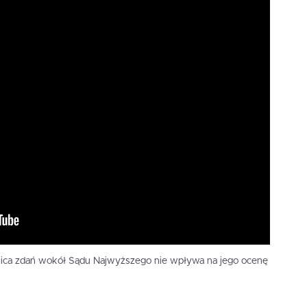
nica zdań wokół Sądu Najwyższego nie wpływa na jego ocenę