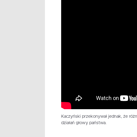
Kaczyński przekonywał jednak, że róż
działań głowy państwa.