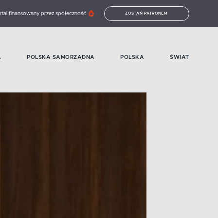
rtal finansowany przez społeczność
ZOSTAŃ PATRONEM
A
POLSKA SAMORZĄDNA
POLSKA
ŚWIAT