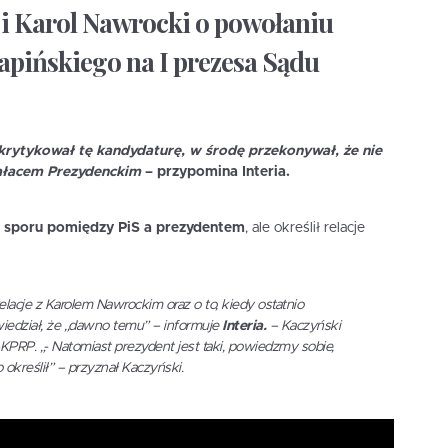
ji Karol Nawrocki o powołaniu
pińskiego na I prezesa Sądu
krytykował tę kandydaturę, w środę przekonywał, że nie
ałacem Prezydenckim
– przypomina Interia.
a sporu pomiędzy PiS a prezydentem
, ale określił relacje
elacje z Karolem Nawrockim oraz o to, kiedy ostatnio
edział, że „dawno temu” – informuje
Interia.
– Kaczyński
S-KPRP. „- Natomiast prezydent jest taki, powiedzmy sobie,
określił” – przyznał Kaczyński.