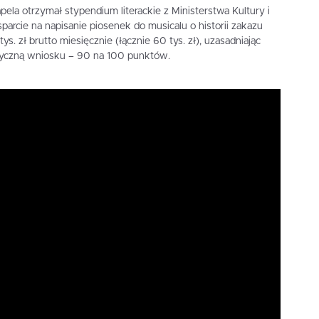
pela otrzymał stypendium literackie z Ministerstwa Kultury i
arcie na napisanie piosenek do musicalu o historii zakazu
ys. zł brutto miesięcznie (łącznie 60 tys. zł), uzasadniając
yczną wniosku – 90 na 100 punktów.