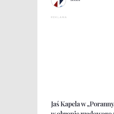
TANAN
REKLAMA
Jaś Kapela w „Porann
w obronie rządowego p