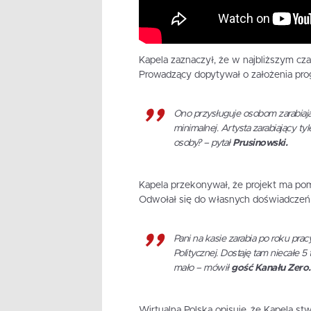
Kapela zaznaczył, że w najbliższym czas
Prowadzący dopytywał o założenia prog
Ono przysługuje osobom zarabiając
minimalnej. Artysta zarabiający t
osoby? – pytał
Prusinowski.
Kapela przekonywał, że projekt ma pom
Odwołał się do własnych doświadczeń
Pani na kasie zarabia po roku pra
Politycznej. Dostaję tam niecałe 5 
mało – mówił
gość Kanału Zero.
Wirtualna Polska opisuje, że Kapela stwi