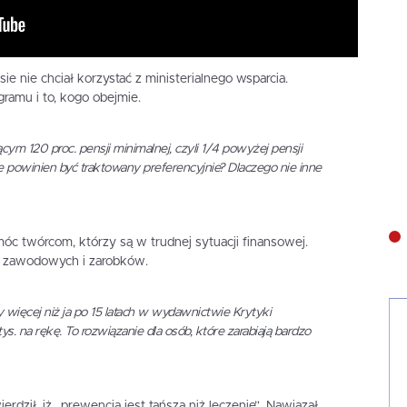
ie nie chciał korzystać z ministerialnego wsparcia.
ramu i to, kogo obejmie.
ym 120 proc. pensji minimalnej, czyli 1/4 powyżej pensji
yle powinien być traktowany preferencyjnie? Dlaczego nie inne
óc twórcom, którzy są w trudnej sytuacji finansowej.
 zawodowych i zarobków.
cy więcej niż ja po 15 latach w wydawnictwie Krytyki
tys. na rękę. To rozwiązanie dla osób, które zarabiają bardzo
erdził, iż „prewencja jest tańsza niż leczenie”. Nawiązał