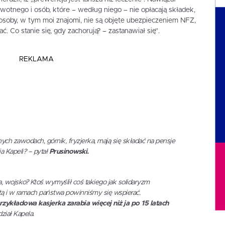
tnego i osób, które – według niego – nie opłacają składek,
 osoby, w tym moi znajomi, nie są objęte ubezpieczeniem NFZ,
ać. Co stanie się, gdy zachorują? – zastanawiał się”.
REKLAMA
ch zawodach, górnik, fryzjerka, mają się składać na pensje
a Kapeli? – pytał
Prusinowski.
a, wojsko? Ktoś wymyślił coś takiego jak solidaryzm
ą i w ramach państwa powinniśmy się wspierać.
zykładowa kasjerka zarabia więcej niż ja po 15 latach
iał Kapela.