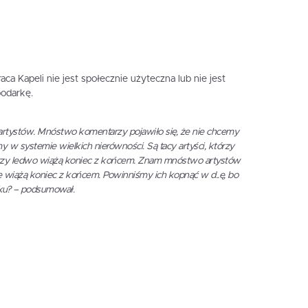
ca Kapeli nie jest społecznie użyteczna lub nie jest
odarkę.
 artystów. Mnóstwo komentarzy pojawiło się, że nie chcemy
my w systemie wielkich nierówności. Są tacy artyści, którzy
 którzy ledwo wiążą koniec z końcem. Znam mnóstwo artystów
e wiążą koniec z końcem. Powinniśmy ich kopnąć w d..ę, bo
nku? – podsumował.