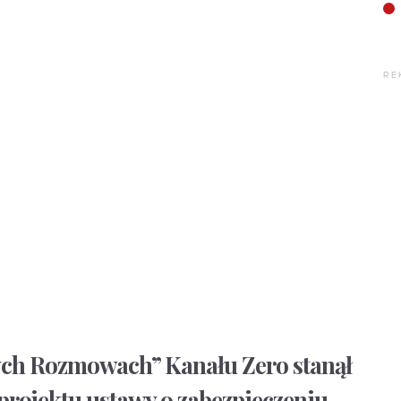
RE
ych Rozmowach” Kanału Zero stanął
rojektu ustawy o zabezpieczeniu