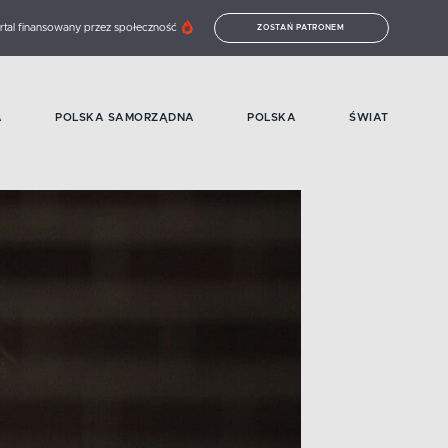
rtal finansowany przez społeczność
ZOSTAŃ PATRONEM
A
POLSKA SAMORZĄDNA
POLSKA
ŚWIAT