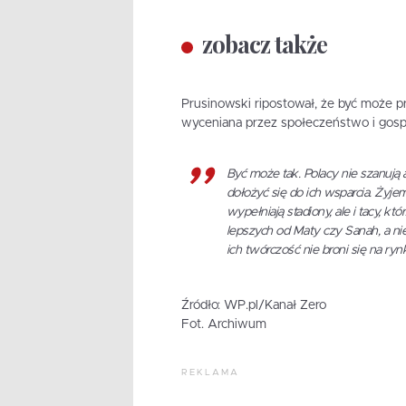
zobacz także
Prusinowski ripostował, że być może pra
wyceniana przez społeczeństwo i gosp
Być może tak. Polacy nie szanują
dołożyć się do ich wsparcia. Żyje
wypełniają stadiony, ale i tacy,
lepszych od Maty czy Sanah, a ni
ich twórczość nie broni się na ry
Źródło: WP.pl/Kanał Zero
Fot. Archiwum
REKLAMA