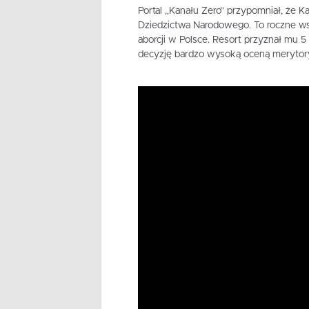
Portal „Kanału Zero” przypomniał, że Ka
Dziedzictwa Narodowego. To roczne wsp
aborcji w Polsce. Resort przyznał mu 5 t
decyzję bardzo wysoką oceną merytor