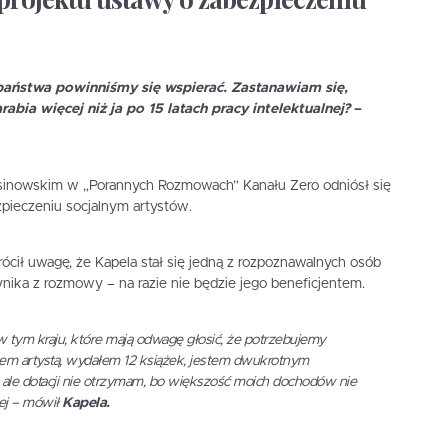
państwa powinniśmy się wspierać. Zastanawiam się,
abia więcej niż ja po 15 latach pracy intelektualnej?
–
sinowskim w „Porannych Rozmowach” Kanału Zero odniósł się
pieczeniu socjalnym artystów.
ił uwagę, że Kapela stał się jedną z rozpoznawalnych osób
nika z rozmowy – na razie nie będzie jego beneficjentem.
w tym kraju, które mają odwagę głosić, że potrzebujemy
estem artystą, wydałem 12 książek, jestem dwukrotnym
, ale dotacji nie otrzymam, bo większość moich dochodów nie
nej – mówił
Kapela.