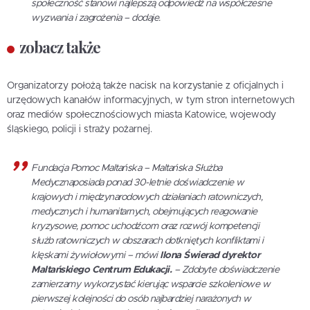
społeczność stanowi najlepszą odpowiedź na współczesne
wyzwania i zagrożenia – dodaje.
zobacz także
Organizatorzy położą także nacisk na korzystanie z oficjalnych i
urzędowych kanałów informacyjnych, w tym stron internetowych
oraz mediów społecznościowych miasta Katowice, wojewody
śląskiego, policji i straży pożarnej.
Fundacja Pomoc Maltańska – Maltańska Służba
Medycznaposiada ponad 30-letnie doświadczenie w
krajowych i międzynarodowych działaniach ratowniczych,
medycznych i humanitarnych, obejmujących reagowanie
kryzysowe, pomoc uchodźcom oraz rozwój kompetencji
służb ratowniczych w obszarach dotkniętych konfliktami i
klęskami żywiołowymi – mówi
Ilona Świerad dyrektor
Maltańskiego Centrum Edukacji.
– Zdobyte doświadczenie
zamierzamy wykorzystać kierując wsparcie szkoleniowe w
pierwszej kolejności do osób najbardziej narażonych w