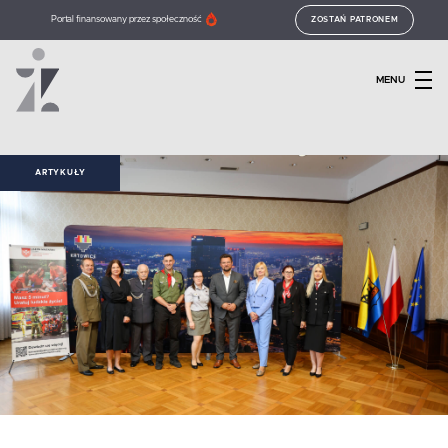
Portal finansowany przez społeczność
ZOSTAŃ PATRONEM
MENU
ARTYKUŁY