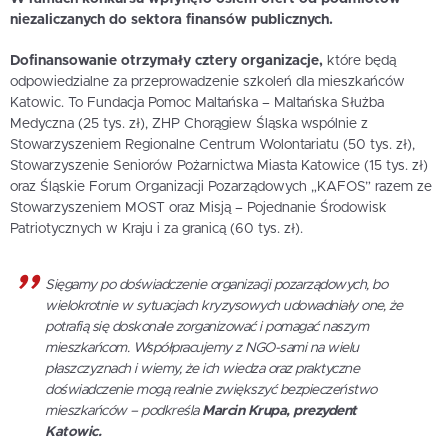
niezaliczanych do sektora finansów publicznych.
Dofinansowanie otrzymały cztery organizacje,
które będą
odpowiedzialne za przeprowadzenie szkoleń dla mieszkańców
Katowic. To Fundacja Pomoc Maltańska – Maltańska Służba
Medyczna (25 tys. zł), ZHP Chorągiew Śląska wspólnie z
Stowarzyszeniem Regionalne Centrum Wolontariatu (50 tys. zł),
Stowarzyszenie Seniorów Pożarnictwa Miasta Katowice (15 tys. zł)
oraz Śląskie Forum Organizacji Pozarządowych „KAFOS” razem ze
Stowarzyszeniem MOST oraz Misją – Pojednanie Środowisk
Patriotycznych w Kraju i za granicą (60 tys. zł).
Sięgamy po doświadczenie organizacji pozarządowych, bo
wielokrotnie w sytuacjach kryzysowych udowadniały one, że
potrafią się doskonale zorganizować i pomagać naszym
mieszkańcom. Współpracujemy z NGO-sami na wielu
płaszczyznach i wiemy, że ich wiedza oraz praktyczne
doświadczenie mogą realnie zwiększyć bezpieczeństwo
mieszkańców – podkreśla
Marcin Krupa, prezydent
Katowic.