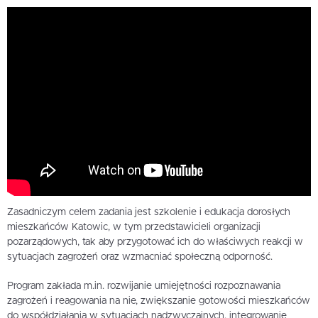
Zasadniczym celem zadania jest szkolenie i edukacja dorosłych
mieszkańców Katowic, w tym przedstawicieli organizacji
pozarządowych, tak aby przygotować ich do właściwych reakcji w
sytuacjach zagrożeń oraz wzmacniać społeczną odporność.
Program zakłada m.in. rozwijanie umiejętności rozpoznawania
zagrożeń i reagowania na nie, zwiększanie gotowości mieszkańców
do współdziałania w sytuacjach nadzwyczajnych, integrowanie