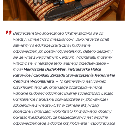
Bezpieczeństwo społeczności lokalnej zaczyna się od
wiedzy i umiejętności mieszkańców. Jako harcerze od lat
stawiamy na edukację praktyczną i budowanie
odpowiedzialnych postaw obywatelskich, dlatego cieszymy
się, że wraz z Regionalnym Centrum Wolontariatu możemy
włączyć się w realizację tego ważnego przedsięwzięcia –
mówi
Małgorzata Dudek-Wąs, instruktorka Hufca
Katowice i członkini Zarządu Stowarzyszenia Regionalne
Centrum Wolontariatu.
– To partnerstwo jest również
przykładem tego, jak organizacje pozarządowe mogą
wspólnie budować odporność lokalnej społeczności. Łącząc
kompetencje harcerskie, doświadczenie wychowawcze i
szkoleniowe z wiedzą RCW w zakresie aktywizacji
społecznej i organizacji wolontariatu kryzysowego, chcemy
pokazać mieszkańcom, że bezpieczeństwo jest wspólną
odpowiedzialnością, a dobrze przygotowana i współpracująca