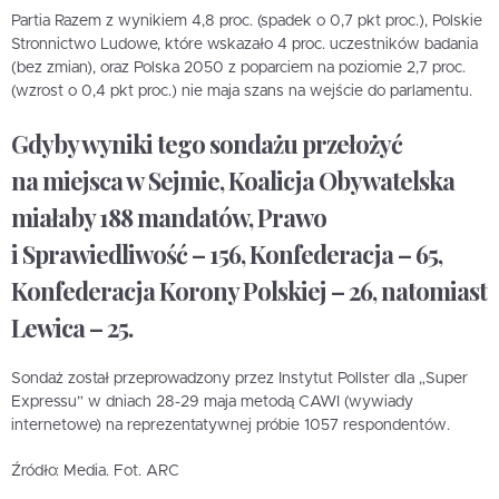
Partia Razem z wynikiem 4,8 proc. (spadek o 0,7 pkt proc.), Polskie
Stronnictwo Ludowe, które wskazało 4 proc. uczestników badania
(bez zmian), oraz Polska 2050 z poparciem na poziomie 2,7 proc.
(wzrost o 0,4 pkt proc.) nie maja szans na wejście do parlamentu.
Gdyby wyniki tego sondażu przełożyć
na miejsca w Sejmie, Koalicja Obywatelska
miałaby 188 mandatów, Prawo
i Sprawiedliwość – 156, Konfederacja – 65,
Konfederacja Korony Polskiej – 26, natomiast
Lewica – 25.
Sondaż został przeprowadzony przez Instytut Pollster dla „Super
Expressu” w dniach 28-29 maja metodą CAWI (wywiady
internetowe) na reprezentatywnej próbie 1057 respondentów.
Źródło: Media. Fot. ARC