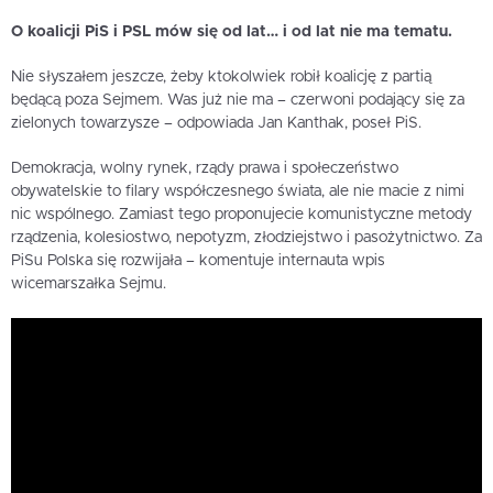
O koalicji PiS i PSL mów się od lat… i od lat nie ma tematu.
Nie słyszałem jeszcze, żeby ktokolwiek robił koalicję z partią
będącą poza Sejmem. Was już nie ma – czerwoni podający się za
zielonych towarzysze – odpowiada Jan Kanthak, poseł PiS.
Demokracja, wolny rynek, rządy prawa i społeczeństwo
obywatelskie to filary współczesnego świata, ale nie macie z nimi
nic wspólnego. Zamiast tego proponujecie komunistyczne metody
rządzenia, kolesiostwo, nepotyzm, złodziejstwo i pasożytnictwo. Za
PiSu Polska się rozwijała – komentuje internauta wpis
wicemarszałka Sejmu.