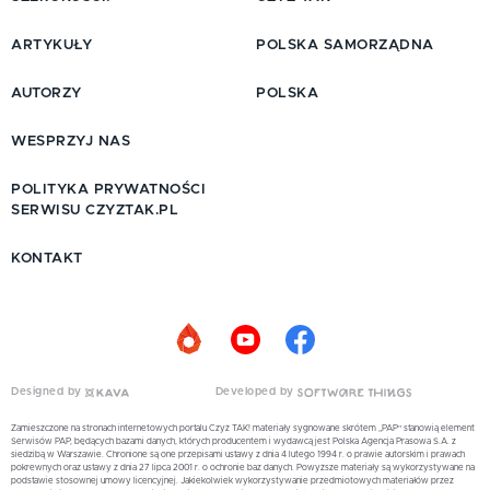
ARTYKUŁY
POLSKA SAMORZĄDNA
AUTORZY
POLSKA
WESPRZYJ NAS
POLITYKA PRYWATNOŚCI
SERWISU CZYZTAK.PL
KONTAKT
Designed by
Developed by
Zamieszczone na stronach internetowych portalu Czyż TAK! materiały sygnowane skrótem „PAP” stanowią element
Serwisów PAP, będących bazami danych, których producentem i wydawcą jest Polska Agencja Prasowa S.A. z
siedzibą w Warszawie. Chronione są one przepisami ustawy z dnia 4 lutego 1994 r. o prawie autorskim i prawach
pokrewnych oraz ustawy z dnia 27 lipca 2001 r. o ochronie baz danych. Powyższe materiały są wykorzystywane na
podstawie stosownej umowy licencyjnej. Jakiekolwiek wykorzystywanie przedmiotowych materiałów przez