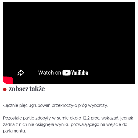
zobacz także
Łącznie pięć ugrupowań przekroczyło próg wyborczy.
Pozostałe partie zdobyły w sumie około 12,2 proc. wskazań, jednak
żadna z nich nie osiągnęła wyniku pozwalającego na wejście do
parlamentu.