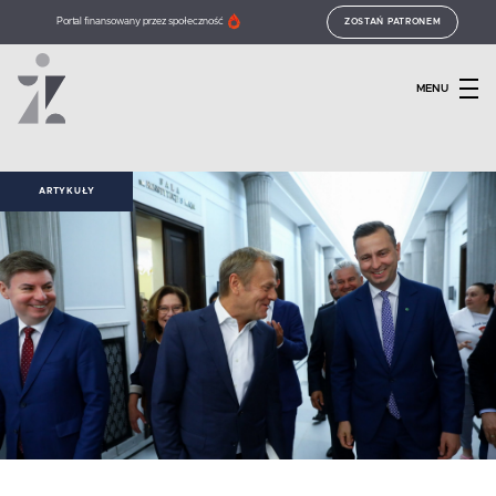
Portal finansowany przez społeczność
ZOSTAŃ PATRONEM
MENU
ARTYKUŁY