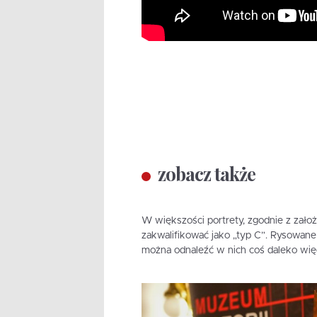
zobacz także
W większości portrety, zgodnie z założ
zakwalifikować jako „typ C”. Rysowane 
można odnaleźć w nich coś daleko więc