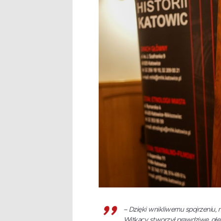
– Dzięki wnikliwemu spojrzeniu,
Witkacy stworzył prawdziwe, głę