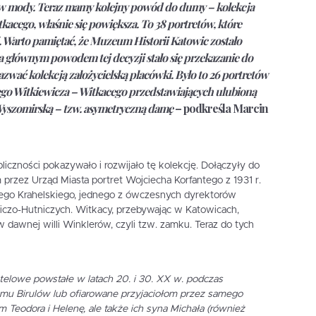
w mody. Teraz mamy kolejny powód do dumy – kolekcja
tkacego, właśnie się powiększa. To 38 portretów, które
i. Warto pamiętać, że Muzeum Historii Katowic zostało
 a głównym powodem tej decyzji stało się przekazanie do
zwać kolekcją założycielską placówki. Było to 26 portretów
ego Witkiewicza – Witkacego przedstawiających ulubioną
Wyszomirską – tzw. asymetryczną damę
– podkreśla
Marcin
iczności pokazywało i rozwijało tę kolekcję. Dołączyły do
przez Urząd Miasta portret Wojciecha Korfantego z 1931 r.
iego Krahelskiego, jednego z ówczesnych dyrektorów
iczo-Hutniczych. Witkacy, przebywając w Katowicach,
w dawnej willi Winklerów, czyli tzw. zamku. Teraz do tych
telowe powstałe w latach 20. i 30. XX w. podczas
u Birulów lub ofiarowane przyjaciołom przez samego
m Teodora i Helenę, ale także ich syna Michała (również