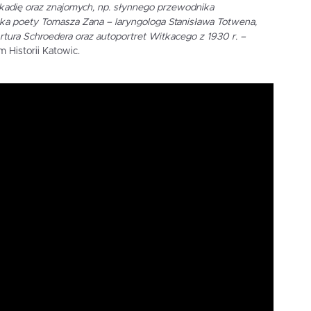
okadię oraz znajomych, np. słynnego przewodnika
uka poety Tomasza Zana – laryngologa Stanisława Totwena,
rtura Schroedera oraz autoportret Witkacego z 1930 r. –
 Historii Katowic.