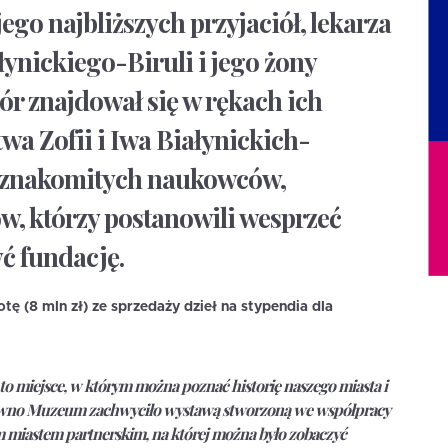
jego najbliższych przyjaciół, lekarza
ynickiego-Biruli i jego żony
iór znajdował się w rękach ich
wa Zofii i Iwa Białynickich-
 znakomitych naukowców,
ów, którzy postanowili wesprzeć
ć fundację.
tę (8 mln zł) ze sprzedaży dzieł na stypendia dla
o miejsce, w którym można poznać historię naszego miasta i
edawno Muzeum zachwyciło wystawą stworzoną we współpracy
ym miastem partnerskim, na której można było zobaczyć