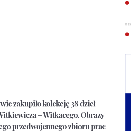
RE
ic zakupiło kolekcję 38 dzieł
Witkiewicza – Witkacego. Obrazy
zego przedwojennego zbioru prac