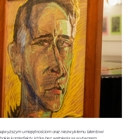
 najwyższym umiejętnościom oraz niezwykłemu talentowi
bokie konterfekty, które bez wątpienia są wytworem