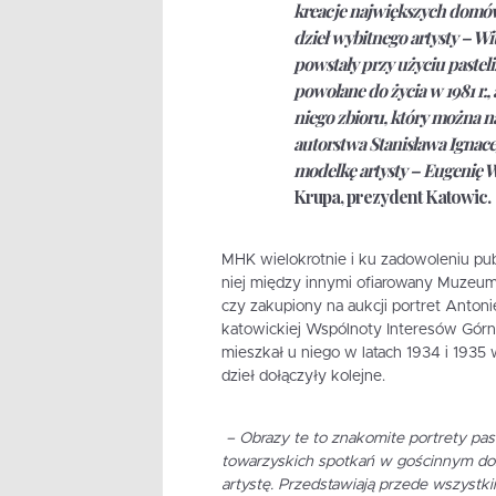
kreacje największych domó
dzieł wybitnego artysty – Wi
powstały przy użyciu pastel
powołane do życia w 1981 r.,
niego zbioru, który można na
autorstwa Stanisława Ignac
modelkę artysty – Eugenię 
Krupa
, prezydent Katowic.
MHK wielokrotnie i ku zadowoleniu publ
niej między innymi ofiarowany Muzeum 
czy zakupiony na aukcji portret Anton
katowickiej Wspólnoty Interesów Górn
mieszkał u niego w latach 1934 i 1935 
dzieł dołączyły kolejne.
– Obrazy te to znakomite portrety pas
towarzyskich spotkań w gościnnym dom
artystę. Przedstawiają przede wszystki