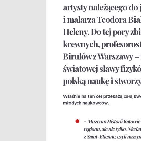
artysty należącego do 
i malarza Teodora Biał
Heleny. Do tej pory zb
krewnych, profesorost
Birulów z Warszawy –
światowej sławy fizyk
polską naukę i stworzy
Właśnie na ten cel przekażą całą kwo
młodych naukowców.
–
Muzeum Historii Katowic t
regionu, ale nie tylko. Ni
z Saint-Etienne, czyli nasz