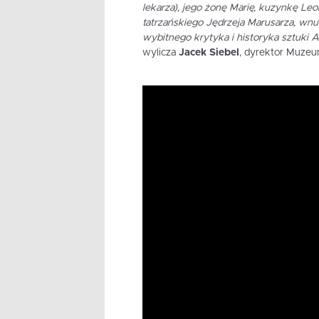
lekarza), jego żonę Marię, kuzynkę Le
tatrzańskiego Jędrzeja Marusarza, wn
wybitnego krytyka i historyka sztuki A
wylicza
Jacek Siebel
, dyrektor Muzeum