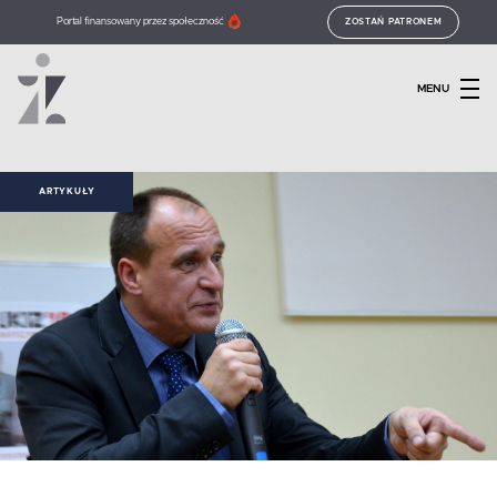
Portal finansowany przez społeczność
ZOSTAŃ PATRONEM
MENU
ARTYKUŁY