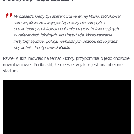
W czasach, kiedy był szefem Suwerennej Polski, zablokował
nam wspólnie ze swoją partią, znaczy nie nam, tylko
obywatelom, zablokował obniżenie progów frekwencyjnych
w referendach lokalnych. No i instytucje. Wprowadzenie
instytucji sędziów pokoju wybieranych bezpośrednio przez
obywateli – kontynuował
Kukiz.
Paweł Kukiz, mówiąc na temat Ziobry, przypomniał o jego chorobie
nowotworowej. Podkreślił, że nie wie, w jakim jest ona obecnie
stadium.