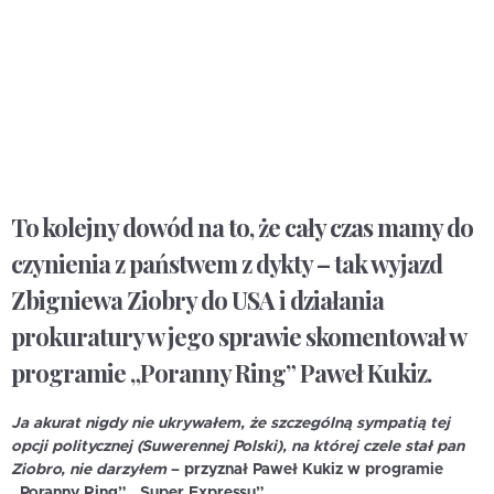
To kolejny dowód na to, że cały czas mamy do
czynienia z państwem z dykty – tak wyjazd
Zbigniewa Ziobry do USA i działania
prokuratury w jego sprawie skomentował w
programie „Poranny Ring” Paweł Kukiz.
Ja akurat nigdy nie ukrywałem, że szczególną sympatią tej
opcji politycznej (Suwerennej Polski), na której czele stał pan
Ziobro, nie darzyłem
– przyznał Paweł Kukiz w programie
„Poranny Ring” „Super Expressu”.