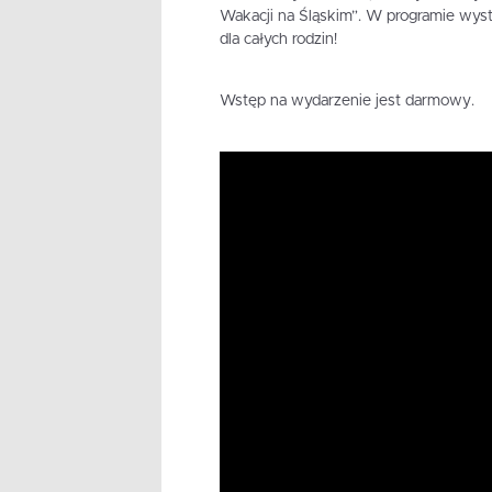
Wakacji na Śląskim”. W programie wyst
dla całych rodzin!
Wstęp na wydarzenie jest darmowy.