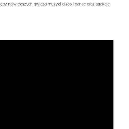
ępy największych gwiazd muzyki disco i dance oraz atrakcje