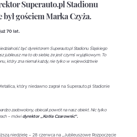
ektor Superauto.pl Stadionu
e był gościem Marka Czyża.
uż 70 lat.
wiedzialność być dyrektorem Superauto.pl Stadionu Śląskiego
z jubileusz ma to do siebie, że jest czymś wyjątkowym. To
onu, który zna niemal każdy, nie tylko w województwie
tallica, który niedawno zagrał na Superauto.pl Stadionie
rdzo zadowolony, obiecali powrót na nasz obiekt. Nic tylko
aurach – mówi
dyrektor „Kotła Czarownic”.
iższą niedzielę – 28 czerwca na „Jubileuszowe Rozpoczęcie