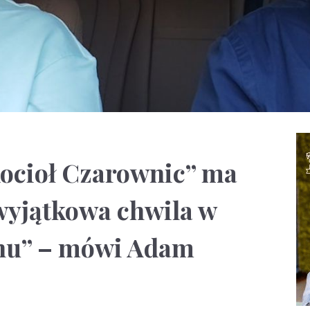
ocioł Czarownic” ma
 wyjątkowa chwila w
onu” – mówi Adam