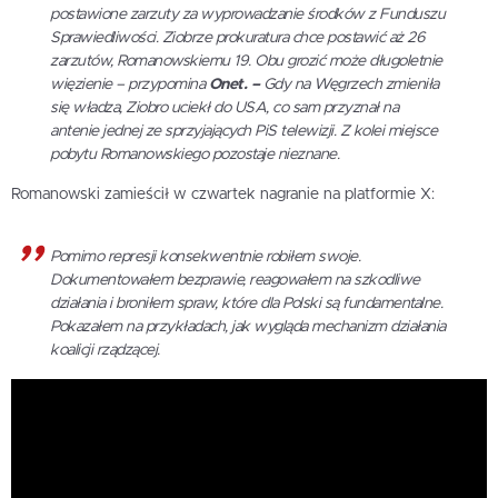
postawione zarzuty za wyprowadzanie środków z Funduszu
Sprawiedliwości. Ziobrze prokuratura chce postawić aż 26
zarzutów, Romanowskiemu 19. Obu grozić może długoletnie
więzienie – przypomina
Onet. –
Gdy na Węgrzech zmieniła
się władza, Ziobro uciekł do USA, co sam przyznał na
antenie jednej ze sprzyjających PiS telewizji. Z kolei miejsce
pobytu Romanowskiego pozostaje nieznane.
Romanowski zamieścił w czwartek nagranie na platformie X:
Pomimo represji konsekwentnie robiłem swoje.
Dokumentowałem bezprawie, reagowałem na szkodliwe
działania i broniłem spraw, które dla Polski są fundamentalne.
Pokazałem na przykładach, jak wygląda mechanizm działania
koalicji rządzącej.