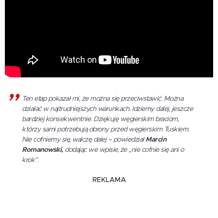
Ten etap pokazał mi, że można się przeciwstawić. Można
działać w najtrudniejszych warunkach. Idziemy dalej, jeszcze
bardziej konsekwentnie. Dziękuję węgierskim braciom,
którzy sami potrzebują obrony przed węgierskim Tuskiem.
Nie cofniemy się, walczę dalej – powiedział
Marcin
Romanowski,
dodając we wpisie, że „nie cofnie się ani o
krok”.
REKLAMA