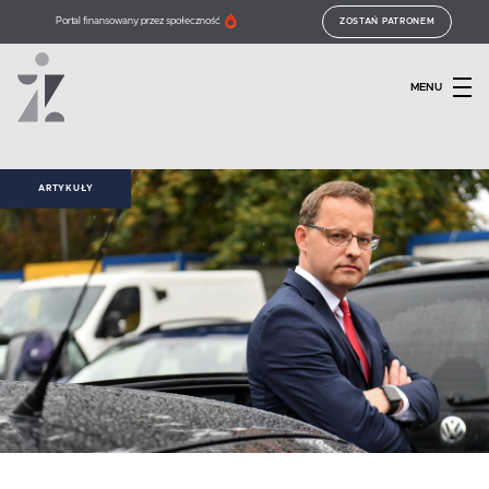
Portal finansowany przez społeczność
ZOSTAŃ PATRONEM
MENU
ARTYKUŁY