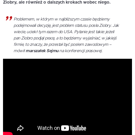
Ziobry, ale również o dalszych krokach wobec niego.
Problemem, w którym w najbliższym czasie będziemy
podejmowali decyzję, jest problem statusu posła Ziobry. Jak
wiecie, uciekł tym razem do USA. Pytanie jest takie: jeżeli
pan Ziobro podjął pracę, a to będziemy wyjaśniać, w jakiejś
firmie, to znaczy, że przestał być posłem zawodowym –
mówił
marszałek Sejmu
na konferencji prasowej.