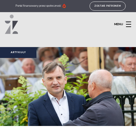
Portal finansowany przez społeczność
ZOSTAŃ PATRONEM
MENU
ARTYKUŁY