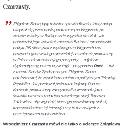
Czarzasty.
Zbigniew Ziobro, były minister sprawiedliwości, który dotąd
ukrywał się przed polską prokuraturą na Węgrzech, po
zmianie władzy w Budapeszcie wyjechał do USA. Jak
potwierdził jego adwokat, mecenas Bartosz Lewandowski,
polityk PiS skorzystał z wydanego na Węgrzech tzw.
paszportu genewskiego (wcześniej na wniosek prokuratury
w Polsce unieważniono jego paszporty — najpierw
dyplomatyczny, potem prywatny) – przypomina
Onet.
– Już
z terenu Stanów Zjednoczonych Zbigniew Ziobro
poinformował, że został komentatorem politycznym Telewizji
Republika. Jak przekazał prokurator krajowy Dariusz
Korneluk, prokuratorzy zdecydowali o wezwaniu jako
świadka prezesa i redaktora naczelnego stacji Tomasza
Sakiewicza, aby wyjaśnić, dlaczego poszukiwany stał się
korespondentem tej telewizji i czy to ma związek z
przestępstwem poplecznictwa.
Włodzimierz Czarzasty mówi nie tylko o ucieczce Zbigniewa