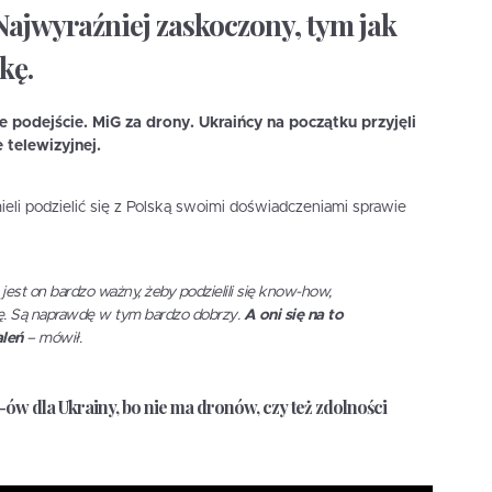
ajwyraźniej zaskoczony, tym jak
kę.
 podejście. MiG za drony.
Ukraińcy na początku przyjęli
telewizyjnej.
eli podzielić się z Polską swoimi doświadczeniami sprawie
jest on bardzo ważny, żeby podzielili się know-how,
ię. Są naprawdę w tym bardzo dobrzy.
A oni się na to
aleń
– mówił.
w dla Ukrainy, bo nie ma dronów, czy też zdolności