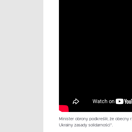
Minister obrony podkreślił, że obecny
Ukrainy zasady solidarności”.