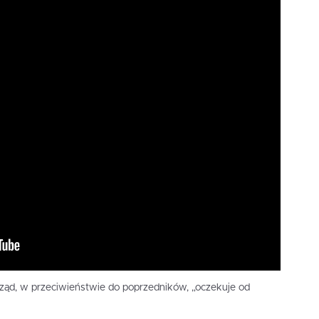
 rząd, w przeciwieństwie do poprzedników, „oczekuje od