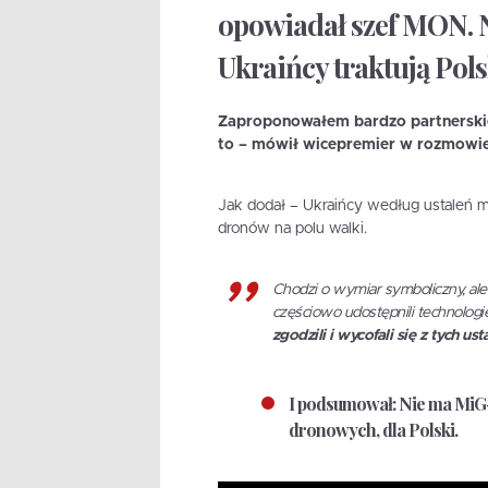
opowiadał szef MON. N
Ukraińcy traktują Pols
Zaproponowałem bardzo partnerskie
to
– mówił wicepremier w rozmowie 
Jak dodał – Ukraińcy według ustaleń mi
dronów na polu walki.
Chodzi o wymiar symboliczny, ale 
częściowo udostępnili technolog
zgodzili i wycofali się z tych ust
I podsumował: Nie ma MiG-ó
dronowych, dla Polski.