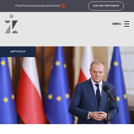
Portal finansowany przez społeczność
ZOSTAŃ PATRONEM
MENU
ARTYKUŁY