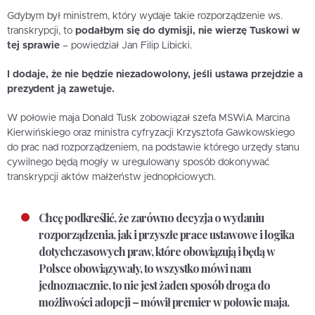
Gdybym był ministrem, który wydaje takie rozporządzenie ws.
transkrypcji, to
podałbym się do dymisji, nie wierzę Tuskowi w
tej sprawie
– powiedział Jan Filip Libicki.
I dodaje, że nie będzie niezadowolony, jeśli ustawa przejdzie a
prezydent ją zawetuje.
W połowie maja Donald Tusk zobowiązał szefa MSWiA Marcina
Kierwińskiego oraz ministra cyfryzacji Krzysztofa Gawkowskiego
do prac nad rozporządzeniem, na podstawie którego urzędy stanu
cywilnego będą mogły w uregulowany sposób dokonywać
transkrypcji aktów małżeństw jednopłciowych.
Chcę podkreślić, że zarówno decyzja o wydaniu
rozporządzenia, jak i przyszłe prace ustawowe i logika
dotychczasowych praw, które obowiązują i będą w
Polsce obowiązywały, to wszystko mówi nam
jednoznacznie, to nie jest żaden sposób droga do
możliwości adopcji – mówił premier w połowie maja.