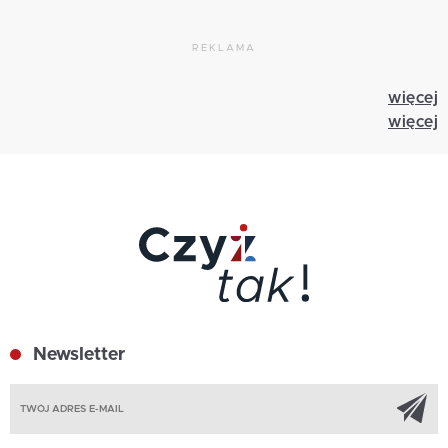
REKLAMA
więcej
więcej
Newsletter
Z