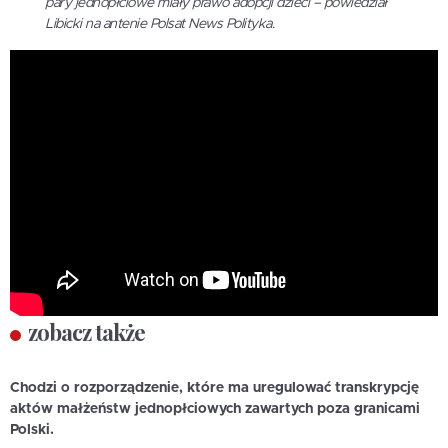
pary jednopłciowe miały prawo adopcji dzieci – powiedział
Libicki na antenie Polsat News Polityka.
zobacz także
Chodzi o rozporządzenie, które ma uregulować
transkrypcję
aktów małżeństw jednopłciowych
zawartych poza granicami
Polski.