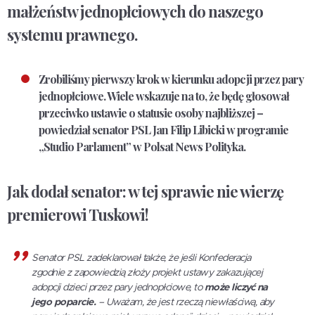
małżeństw jednopłciowych do naszego
systemu prawnego.
Zrobiliśmy pierwszy krok w kierunku adopcji przez pary
jednopłciowe. Wiele wskazuje na to, że będę głosował
przeciwko ustawie o statusie osoby najbliższej –
powiedział senator PSL Jan Filip Libicki w programie
„Studio Parlament” w Polsat News Polityka.
Jak dodał senator: w tej sprawie nie wierzę
premierowi Tuskowi!
Senator PSL zadeklarował także, że jeśli Konfederacja
zgodnie z zapowiedzią złoży projekt ustawy zakazującej
adopcji dzieci przez pary jednopłciowe, to
może liczyć na
jego poparcie.
– Uważam, że jest rzeczą niewłaściwą, aby