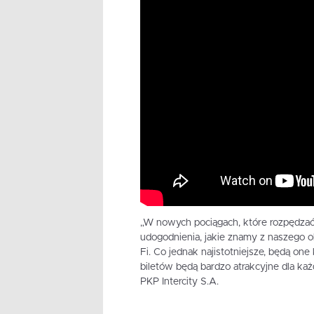
„W nowych pociągach, które rozpędzać
udogodnienia, jakie znamy z naszego o
Fi. Co jednak najistotniejsze, będą on
biletów będą bardzo atrakcyjne dla ka
PKP Intercity S.A.