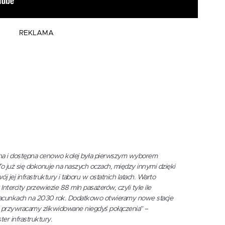
REKLAMA
na i dostępna cenowo kolej była pierwszym wyborem
o już się dokonuje na naszych oczach, między innymi dzięki
ej infrastruktury i taboru w ostatnich latach. Warto
tercity przewiezie 88 mln pasażerów, czyli tyle ile
acunkach na 2030 rok. Dodatkowo otwieramy nowe stacje
i przywracamy zlikwidowane niegdyś połączenia” –
ter infrastruktury.