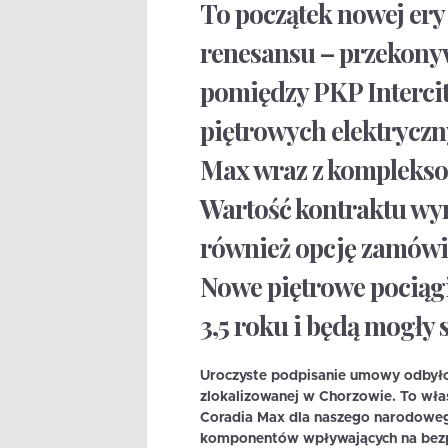
To początek nowej ery w
renesansu – przekony
pomiędzy PKP Intercit
piętrowych elektryczn
Max wraz z kompleksow
Wartość kontraktu wyn
również opcję zamówi
Nowe piętrowe pociągi 
3,5 roku i będą mogły 
Uroczyste podpisanie umowy odbyło s
zlokalizowanej w Chorzowie. To wła
Coradia Max dla naszego narodowego
komponentów wpływających na bezpi