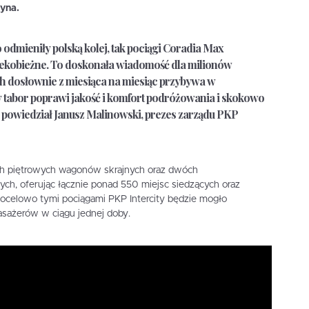
yna.
 odmieniły polską kolej, tak pociągi Coradia Max
lekobieżne. To doskonała wiadomość dla milionów
h dosłownie z miesiąca na miesiąc przybywa w
tabor poprawi jakość i komfort podróżowania i skokowo
 powiedział Janusz Malinowski, prezes zarządu PKP
ech piętrowych wagonów skrajnych oraz dwóch
, oferując łącznie ponad 550 miejsc siedzących oraz
Docelowo tymi pociągami PKP Intercity będzie mogło
asażerów w ciągu jednej doby.