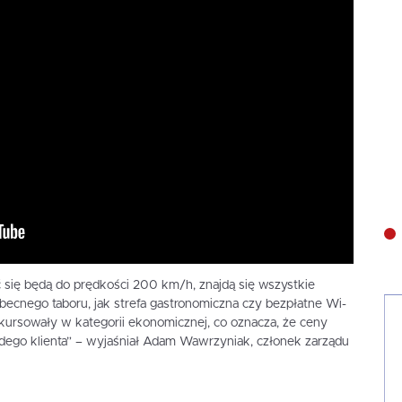
 się będą do prędkości 200 km/h, znajdą się wszystkie
becnego taboru, jak strefa gastronomiczna czy bezpłatne Wi-
e kursowały w kategorii ekonomicznej, co oznacza, że ceny
żdego klienta” – wyjaśniał Adam Wawrzyniak, członek zarządu