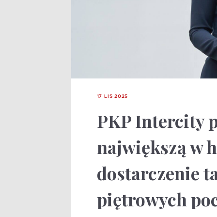
17 LIS 2025
PKP Intercity 
największą w h
dostarczenie t
piętrowych po