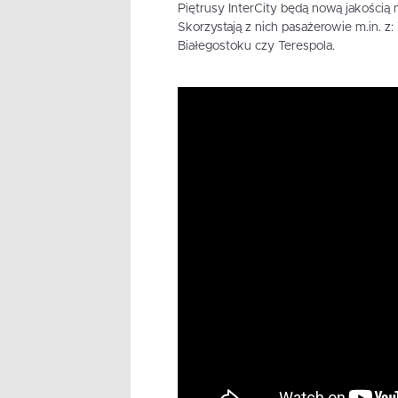
Piętrusy InterCity będą nową jakością n
Skorzystają z nich pasażerowie m.in. z
Białegostoku czy Terespola.