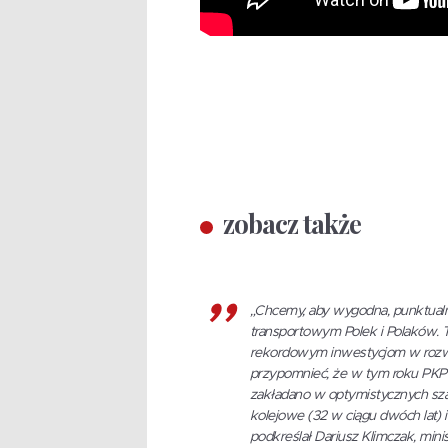
zobacz także
„Chcemy, aby wygodna, punktual
transportowym Polek i Polaków. T
rekordowym inwestycjom w rozwój j
przypomnieć, że w tym roku PKP In
zakładano w optymistycznych sz
kolejowe (32 w ciągu dwóch lat) 
podkreślał Dariusz Klimczak, minis