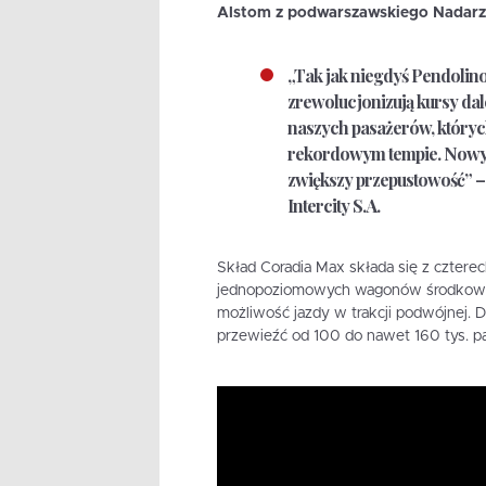
Alstom z podwarszawskiego Nadarz
„Tak jak niegdyś Pendolino
zrewolucjonizują kursy da
naszych pasażerów, któryc
rekordowym tempie. Nowy 
zwiększy przepustowość” –
Intercity S.A.
Skład Coradia Max składa się z czter
jednopoziomowych wagonów środkowych
możliwość jazdy w trakcji podwójnej. 
przewieźć od 100 do nawet 160 tys. p