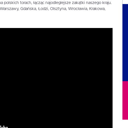
a polskich torach, łącząc najodleglejsze zakątki naszego kraju.
: Warszawy, Gdańska, Łodzi, Olsztyna, Wrocławia, Krakowa,