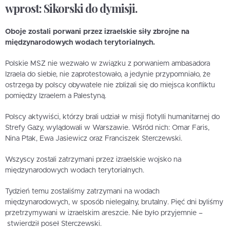
wprost: Sikorski do dymisji.
Oboje zostali porwani przez izraelskie siły zbrojne na
międzynarodowych wodach terytorialnych.
Polskie MSZ nie wezwało w związku z porwaniem ambasadora
Izraela do siebie, nie zaprotestowało, a jedynie przypomniało, że
ostrzega by polscy obywatele nie zbliżali się do miejsca konfliktu
pomiędzy Izraelem a Palestyną.
Polscy aktywiści, którzy brali udział w misji flotylli humanitarnej do
Strefy Gazy, wylądowali w Warszawie. Wśród nich: Omar Faris,
Nina Ptak, Ewa Jasiewicz oraz Franciszek Sterczewski.
Wszyscy zostali zatrzymani przez izraelskie wojsko na
międzynarodowych wodach terytorialnych.
Tydzień temu zostaliśmy zatrzymani na wodach
międzynarodowych, w sposób nielegalny, brutalny. Pięć dni byliśmy
przetrzymywani w izraelskim areszcie. Nie było przyjemnie –
stwierdził poseł Sterczewski.