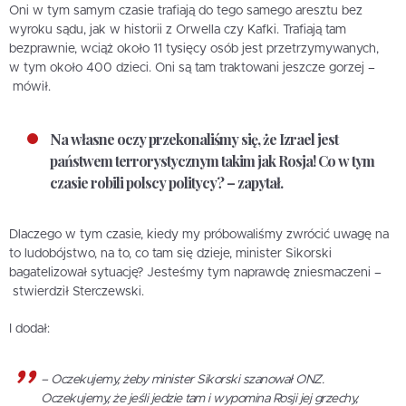
Oni w tym samym czasie trafiają do tego samego aresztu bez
wyroku sądu, jak w historii z Orwella czy Kafki. Trafiają tam
bezprawnie, wciąż około 11 tysięcy osób jest przetrzymywanych,
w tym około 400 dzieci. Oni są tam traktowani jeszcze gorzej –
mówił.
Na własne oczy przekonaliśmy się, że Izrael jest
państwem terrorystycznym takim jak Rosja! Co w tym
czasie robili polscy politycy? – zapytał.
Dlaczego w tym czasie, kiedy my próbowaliśmy zwrócić uwagę na
to ludobójstwo, na to, co tam się dzieje, minister Sikorski
bagatelizował sytuację? Jesteśmy tym naprawdę zniesmaczeni –
stwierdził Sterczewski.
I dodał:
– Oczekujemy, żeby minister Sikorski szanował ONZ.
Oczekujemy, że jeśli jedzie tam i wypomina Rosji jej grzechy,