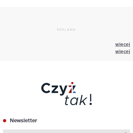
REKLAMA
więcej
więcej
Newsletter
Z