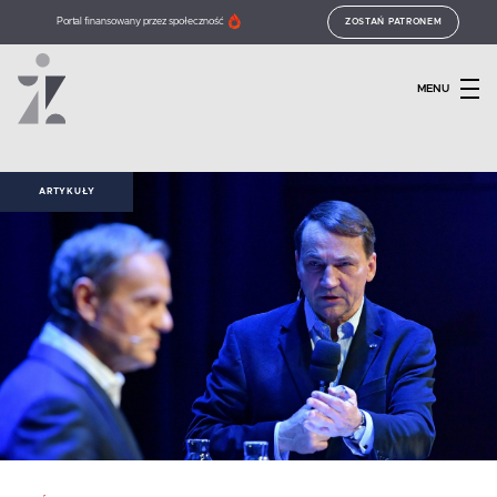
Portal finansowany przez społeczność
ZOSTAŃ PATRONEM
MENU
ARTYKUŁY