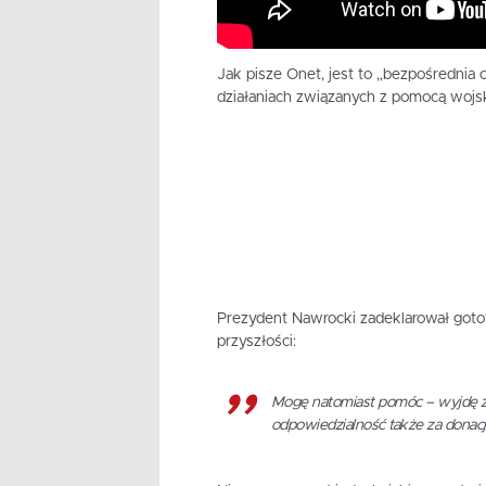
Jak pisze Onet, jest to „bezpośrednia 
działaniach związanych z pomocą wojs
Prezydent Nawrocki zadeklarował got
przyszłości:
Mogę natomiast pomóc – wyjdę z i
odpowiedzialność także za donację