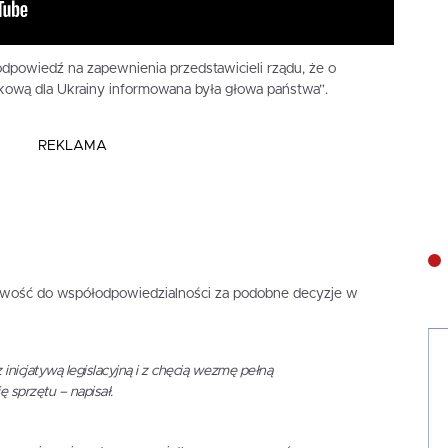
odpowiedź na zapewnienia przedstawicieli rządu, że o
kową dla Ukrainy informowana była głowa państwa”.
REKLAMA
owość do współodpowiedzialności za podobne decyzje w
nicjatywą legislacyjną i z chęcią wezmę pełną
 sprzętu – napisał.