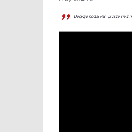
uzbrojenia Ukrainie:
Decyzję podjął Pan, proszę się z 