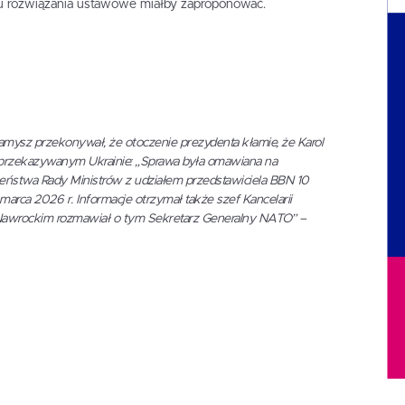
ju rozwiązania ustawowe miałby zaproponować.
mysz przekonywał, że otoczenie prezydenta kłamie, że Karol
e przekazywanym Ukrainie: „Sprawa była omawiana na
eństwa Rady Ministrów z udziałem przedstawiciela BBN 10
marca 2026 r. Informacje otrzymał także szef Kancelarii
Nawrockim rozmawiał o tym Sekretarz Generalny NATO” –