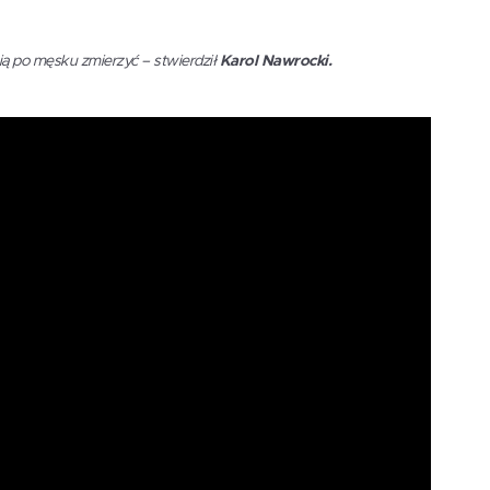
nią po męsku zmierzyć – stwierdził
Karol Nawrocki.