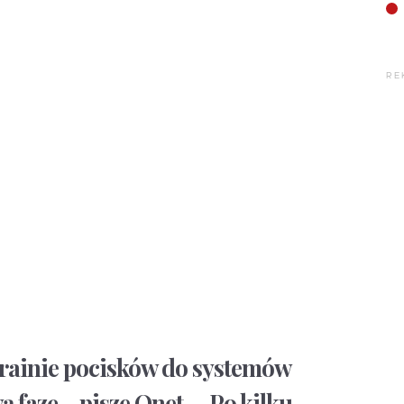
RE
krainie pocisków do systemów
 fazę – pisze Onet. – Po kilku