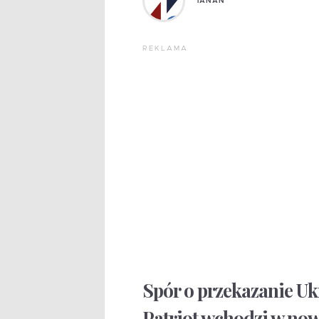
TANAN
REKLAMA
Spór o przekazanie U
Patriot wchodzi w nową