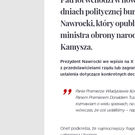
dniach politycznej bur
Nawrocki, który opubl
ministra obrony naro
Kamysza.
Prezydent Nawrocki we wpisie na X
z przedstawicielami rządu lub zagr
ustalenia dotyczące konkretnych decy
Panie Premierze Władysławie Kos
Panem Premierem Donaldem Tusk
rozmawiam o wielu sprawach, na r
wówczas, że coś ustaliliśmy – nap
Onet podkreśla, że
najmocniejszy frag