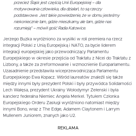
przecież Śląsk jest częścią Unii Europejskiej – dla
motywowania człowieka, dla działań, to są rzeczy
podstawowe. Jest takie powiedzenie, że w domu jesteśmy
niekoniecznie tam, gdzie mieszkamy, ale tam, gdzie nas
rozumieją”
– mówił gość Radia Katowice.
Jerzego Buzka wyróżniono za wysiłki w roli premiera na rzecz
integracji Polski z Unią Europejską i NATO, za bycie liderem
integracji europejskiej jako przewodniczący Parlamentu
Europejskiego w okresie przejścia od Traktatu z Nicei do Traktatu z
Lizbony, a także za zreformowanie i wzmocnienie Europarlamentu.
Uzasadnienie przedstawiła wiceprzewodnicząca Parlamentu
Europejskiego Ewa Kopacz. Wśród laureatów znaleźli się także
między innymi były prezydent Polski i były przywódca Solidarności
Lech Wałęsa, prezydent Ukrainy Wołodymyr Zełenski i była
kanclerz federalna Niemiec Angela Merkel. Tytułem Członka
Europejskiego Orderu Zasługi wyróżniono natomiast między
innymi Bono, wraz z The Edge, Adamem Claytonem i Larrym
Mullenem Juniorem, znanych jako U2.
REKLAMA