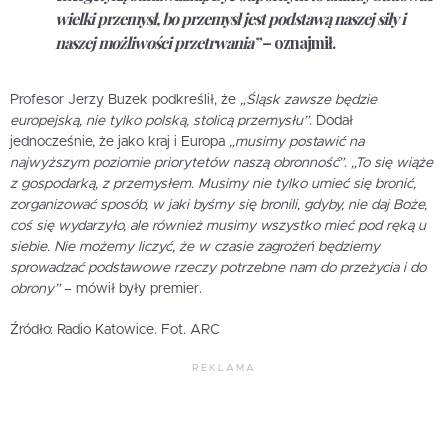
wielki przemysł, bo przemysł jest podstawą naszej siły i
naszej możliwości przetrwania”
– oznajmił.
Profesor Jerzy Buzek podkreślił, że
„Śląsk zawsze będzie
europejską, nie tylko polską, stolicą przemysłu”
. Dodał
jednocześnie, że jako kraj i Europa
„musimy postawić na
najwyższym poziomie priorytetów naszą obronność”
.
„To się wiąże
z gospodarką, z przemysłem. Musimy nie tylko umieć się bronić,
zorganizować sposób, w jaki byśmy się bronili, gdyby, nie daj Boże,
coś się wydarzyło, ale również musimy wszystko mieć pod ręką u
siebie. Nie możemy liczyć, że w czasie zagrożeń będziemy
sprowadzać podstawowe rzeczy potrzebne nam do przeżycia i do
obrony”
– mówił były premier.
Źródło: Radio Katowice. Fot. ARC
REKLAMA