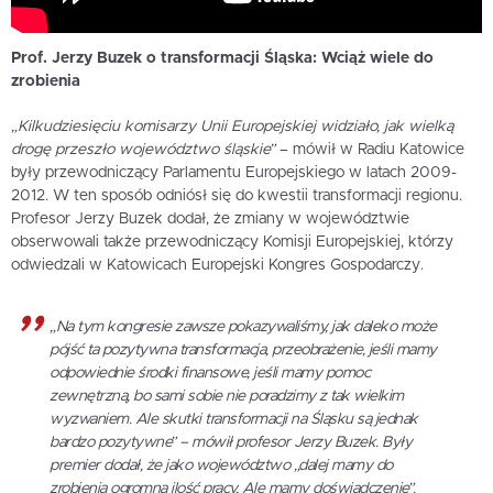
Prof. Jerzy Buzek o transformacji Śląska: Wciąż wiele do
zrobienia
„Kilkudziesięciu komisarzy Unii Europejskiej widziało, jak wielką
drogę przeszło województwo śląskie”
– mówił w Radiu Katowice
były przewodniczący Parlamentu Europejskiego w latach 2009-
2012. W ten sposób odniósł się do kwestii transformacji regionu.
Profesor Jerzy Buzek dodał, że zmiany w województwie
obserwowali także przewodniczący Komisji Europejskiej, którzy
odwiedzali w Katowicach Europejski Kongres Gospodarczy.
„Na tym kongresie zawsze pokazywaliśmy, jak daleko może
pójść ta pozytywna transformacja, przeobrażenie, jeśli mamy
odpowiednie środki finansowe, jeśli mamy pomoc
zewnętrzną, bo sami sobie nie poradzimy z tak wielkim
wyzwaniem. Ale skutki transformacji na Śląsku są jednak
bardzo pozytywne”
– mówił profesor Jerzy Buzek. Były
premier dodał, że jako województwo
„dalej mamy do
zrobienia ogromną ilość pracy, Ale mamy doświadczenie”
.