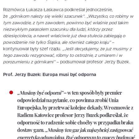
Rozmówca Łukasza Łaskawca podkreślał jednocześnie,
że
„górnikom należy się wielki szacunek”
.
„Wszystko, co robimy w
tym zawodzie, z tym zawodem, powinno być właśnie pod takim
niezwykłym parasolem szacunku dla ludzi, którzy przez
dziesięciolecia, a nawet właściwie już dwa stulecia zabiegają o
powodzenie nie tylko Śląska, ale również całego kraju”
–
kontynuował były szef rządu.
„Jeśli decydujemy, że już musimy z
tego zawodu rezygnować, róbmy to ostrożnie, z umiarem i w
porozumieniu z górnikami”
– podsumował profesor Jerzy Buzek.
Prof. Jerzy Buzek: Europa musi być odporna
„Musimy być odporni”
– w ten sposób były premier
odpowiedział na pytanie, co powinna zrobić Unia
Europejska, by przetrwać kolejne dekady. W rozmowie z
Radiem Katowice profesor Jerzy Buzek podkreślał, że
odporność to radzenie sobie choćby w przypadku braku
dostaw gazu.
„Musimy ten gaz jak najszybciej zastępować
energetyką odnawialną. Być odpornym to znaczy budować