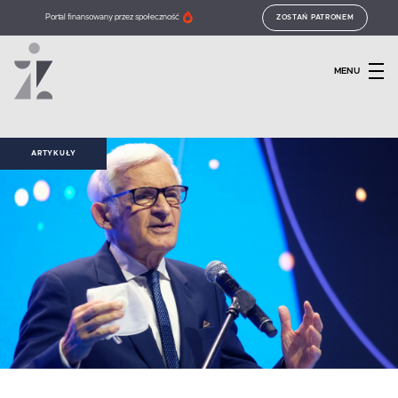
Portal finansowany przez społeczność
ZOSTAŃ PATRONEM
MENU
ARTYKUŁY