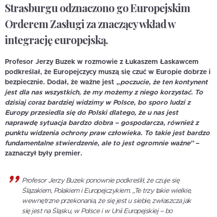
Strasburgu odznaczono go Europejskim
Orderem Zasługi za znaczący wkład w
integrację europejską.
Profesor Jerzy Buzek w rozmowie z Łukaszem Łaskawcem
podkreślał, że Europejczycy muszą się czuć w Europie dobrze i
bezpiecznie. Dodał, że ważne jest
„poczucie, że ten kontynent
jest dla nas wszystkich, że my możemy z niego korzystać. To
dzisiaj coraz bardziej widzimy w Polsce, bo sporo ludzi z
Europy przesiedla się do Polski dlatego, że u nas jest
naprawdę sytuacja bardzo dobra – gospodarcza, również z
punktu widzenia ochrony praw człowieka. To takie jest bardzo
fundamentalne stwierdzenie, ale to jest ogromnie ważne”
–
zaznaczył były premier.
Profesor Jerzy Buzek ponownie podkreślił, że czuje się
Ślązakiem, Polakiem i Europejczykiem.
„Te trzy takie wielkie,
wewnętrzne przekonania, że się jest u siebie, zwłaszcza jak
się jest na Śląsku, w Polsce i w Unii Europejskiej – bo