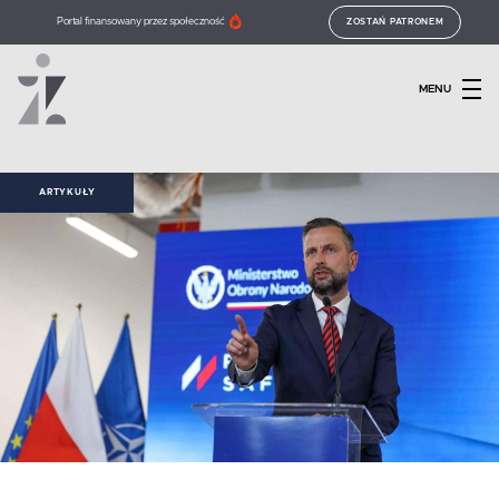
Portal finansowany przez społeczność
ZOSTAŃ PATRONEM
MENU
ARTYKUŁY