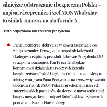
silniejsze odstraszanie i bezpieczna Polska –
napisał wicepremier i szef MON Władysław
Kosiniak-Kamysz na platformie X.
Ostro odpowiada mu rzecznik prezydenta.
Panie Premierze, dobrze, że w końcu zaczynacie coś
z tego rozumieć. Proszę zatem uspokoić koleżanki
i kolegów z rządu, by przestali atakować Prezydenta USA
oraz podważać sojusz. Pan Prezydent będzie
kontynuował działania na rzecz zwiększenia
bezpieczeństwa Polski i regionu. Ostatnie 10 miesięcy to
intensywna praca Pana Prezydenta na rzecz zwiększenia
obecności wojsk USA w Polsce i przekonania naszych
amerykańskich partnerów do decyzji o utworzeniu stałej
bazy w naszym kraju – odparł Rafał Leśkiewicz, rzecznik
prezydenta Karola Nawrockiego.