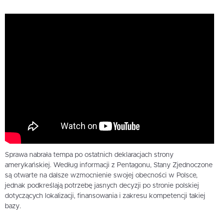
Sprawa nabrała tempa po ostatnich deklaracjach strony
amerykańskiej. Według informacji z Pentagonu, Stany Zjednoczone
są otwarte na dalsze wzmocnienie swojej obecności w Polsce,
jednak podkreślają potrzebę jasnych decyzji po stronie polskiej
dotyczących lokalizacji, finansowania i zakresu kompetencji takiej
bazy.