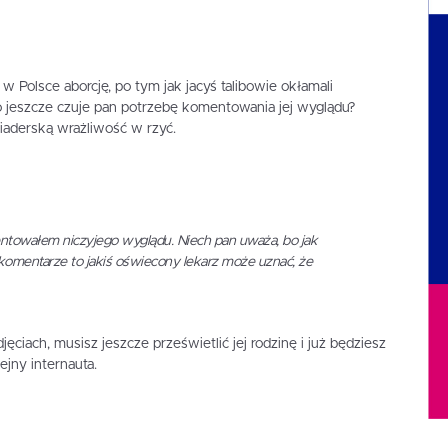
Polsce aborcję, po tym jak jacyś talibowie okłamali
 to jeszcze czuje pan potrzebę komentowania jej wyglądu?
iaderską wrażliwość w rzyć.
entowałem niczyjego wyglądu. Niech pan uważa, bo jak
 komentarze to jakiś oświecony lekarz może uznać, że
djęciach, musisz jeszcze prześwietlić jej rodzinę i już będziesz
ny internauta.