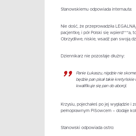
Stanowskiemu odpowiada internauta:
Nie dość, że przeprowadziła LEGALNĄ w 
pacjentkę, i pół Polski się wpierd***a,
Obrzydliwe, niskie, wsadź pan swoją dz
Dziennikarz nie pozostaje dłużny:
Panie Łukaszu, nigdzie nie skom
będzie pan pisał takie kretyńskie
kwalifikuje się pan do aborcji.
Krzysiu, pojechałeś po jej wyglądzie i z
pełnoprawnym PiSowcem – dodaje kolej
Stanowski odpowiada ostro: