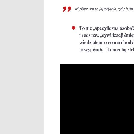
Myślisz, że to jej zdjęcie, gdy b
To nie „specyficzna osoba”
rzecz tzw. „cywilizacji śmierc
wiedziałem, o co mu chodzi
to wyjaśniły – komentuje 