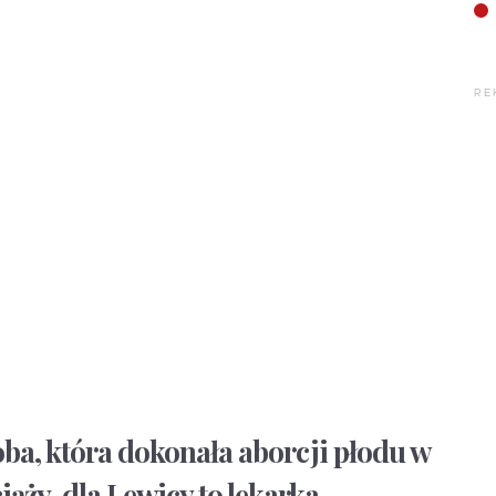
RE
soba, która dokonała aborcji płodu w
ąży, dla Lewicy to lekarka