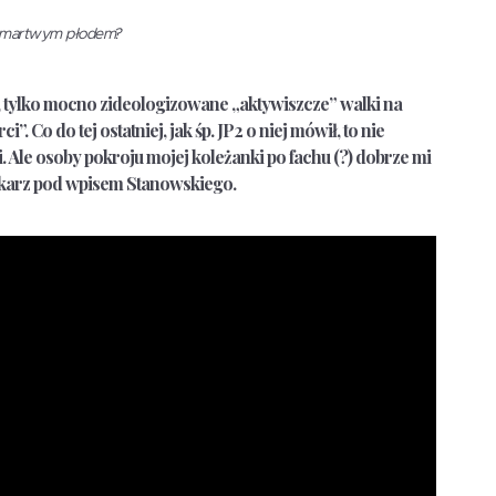
yła martwym płodem?
, tylko mocno zideologizowane „aktywiszcze” walki na
i”. Co do tej ostatniej, jak śp. JP2 o niej mówił, to nie
. Ale osoby pokroju mojej koleżanki po fachu (?) dobrze mi
lekarz pod wpisem Stanowskiego.