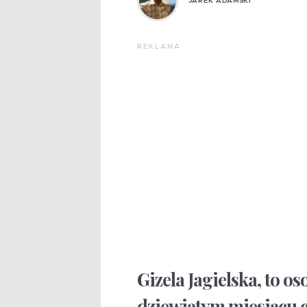
JAREK ADAMSKI
REKLAMA
Gizela Jagielska, to o
dziewiątym miesiącu ci