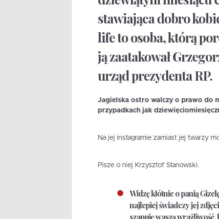
stawiająca dobro kobie
life to osoba, którą p
ją zaatakował Grzegor
urząd prezydenta RP.
Jagielska ostro walczy o prawo do 
przypadkach jak dziewięciomiesięczn
Na jej instagramie zamiast jej twarzy 
Pisze o niej Krzysztof Stanowski.
Widzę kłótnie o panią Gizel
najlepiej świadczy jej zdjęc
szanuję waszą wrażliwość,