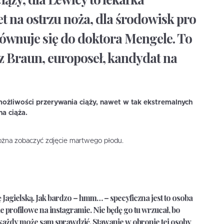
t na ostrzu noża, dla środowisk pro
orównuje się do doktora Mengele. To
z Braun, europoseł, kandydat na
możliwości przerywania ciąży, nawet w tak ekstremalnych
a ciąża.
można zobaczyć zdjęcie martwego płodu.
ę Jagielską. Jak bardzo – hmm… – specyficzna jest to osoba
ie profilowe na instagramie. Nie będę go tu wrzucał, bo
 każdy może sam sprawdzić. Stawanie w obronie tej osoby