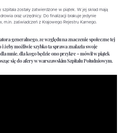
zpitala zostały zatwierdzone w piątek. W jej skład mają
rowia oraz urzędnicy. Do finalizacji brakuje jedynie
 m.in. zaświadczeń z Krajowego Rejestru Karnego.
atora generalnego, ze względu na znaczenie społeczne tej
 i żeby możliwie szybko ta sprawa znalazła swoje
 dla mnie, dla kogo będzie ono przykre – mówił w piątek
sząc się do afery w warszawskim Szpitalu Południowym.