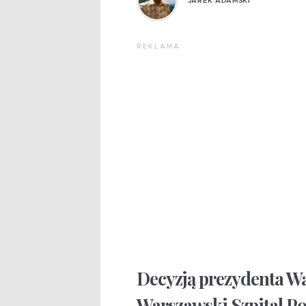
JAREK ADAMSKI
REKLAMA
Decyzją prezydenta W
Warszawski Szpital P