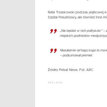
Rafał Trzaskowski podczas piątkowej ko
Szpital Południowy, ale również inne m
„Nie będzie w nich polityków” – 
miejskich podmiotów medycznych
Niezależnie od tego, kogo to ma 
– podsumował premier.
Źródło: Polsat News. Fot. ARC
REKLAMA