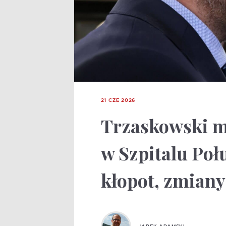
21 CZE 2026
Trzaskowski m
w Szpitalu Po
kłopot, zmiany