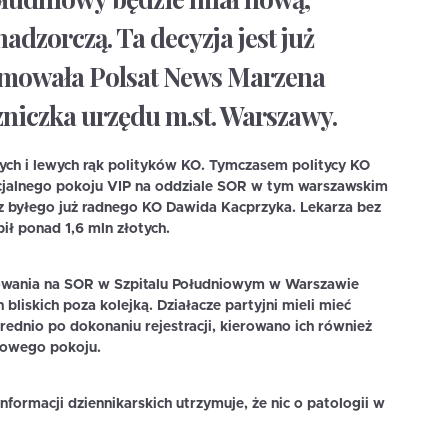
adzorczą. Ta decyzja jest już
rmowała Polsat News Marzena
niczka urzędu m.st. Warszawy.
wych i lewych rąk polityków KO. Tymczasem politycy KO
ecjalnego pokoju VIP na oddziale SOR w tym warszawskim
ez byłego już radnego KO Dawida Kacprzyka. Lekarza bez
bił ponad 1,6 mln złotych.
jmowania na SOR w Szpitalu Południowym w Warszawie
h bliskich poza kolejką. Działacze partyjni mieli mieć
dnio po dokonaniu rejestracji, kierowano ich również
towego pokoju.
formacji dziennikarskich utrzymuje, że nic o patologii w