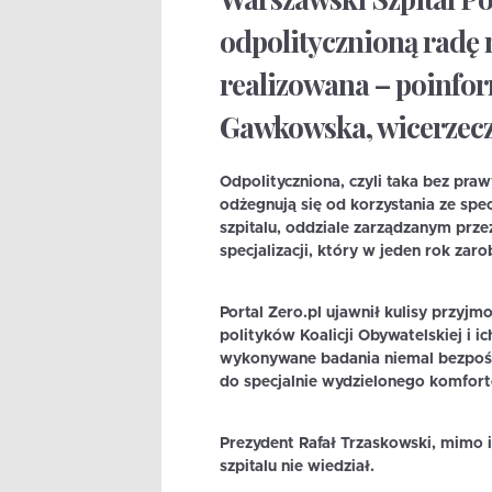
odpolitycznioną radę n
realizowana – poinfo
Gawkowska, wicerzecz
Odpolityczniona, czyli taka bez pra
odżegnują się od korzystania ze sp
szpitalu, oddziale zarządzanym prz
specjalizacji, który w jeden rok zaro
Portal Zero.pl ujawnił kulisy przy
polityków Koalicji Obywatelskiej i ic
wykonywane badania niemal bezpośre
do specjalnie wydzielonego komfor
Prezydent Rafał Trzaskowski, mimo in
szpitalu nie wiedział.