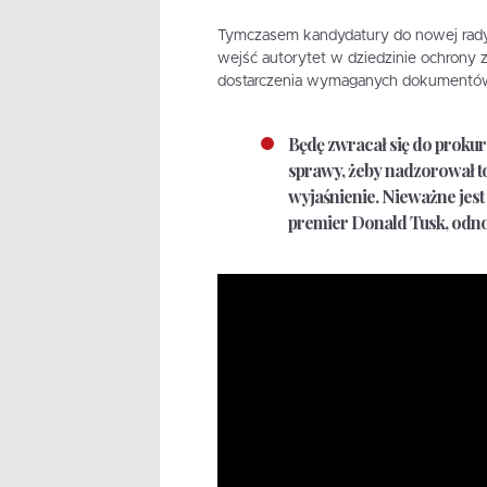
Tymczasem kandydatury do nowej rady s
wejść autorytet w dziedzinie ochrony zd
dostarczenia wymaganych dokumentów,
Będę zwracał się do prokur
sprawy, żeby nadzorował to
wyjaśnienie. Nieważne jest
premier Donald Tusk, odno