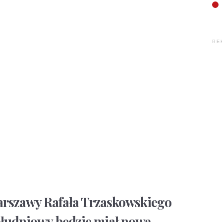
RE
arszawy Rafała Trzaskowskiego
ołudniowy
będzie miał nową,