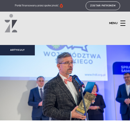
Portal finansowany przez społeczność
ZOSTAŃ PATRONEM
MENU
ARTYKUŁY