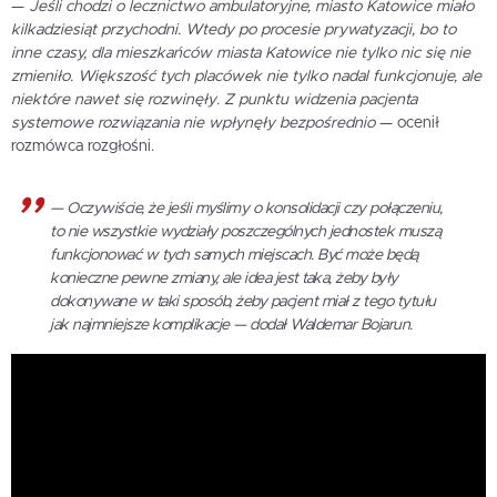
—
Jeśli chodzi o lecznictwo ambulatoryjne, miasto Katowice miało
kilkadziesiąt przychodni. Wtedy po procesie prywatyzacji, bo to
inne czasy, dla mieszkańców miasta Katowice nie tylko nic się nie
zmieniło. Większość tych placówek nie tylko nadal funkcjonuje, ale
niektóre nawet się rozwinęły. Z punktu widzenia pacjenta
systemowe rozwiązania nie wpłynęły bezpośrednio
— ocenił
rozmówca rozgłośni.
—
Oczywiście, że jeśli myślimy o konsolidacji czy połączeniu,
to nie wszystkie wydziały poszczególnych jednostek muszą
funkcjonować w tych samych miejscach. Być może będą
konieczne pewne zmiany, ale idea jest taka, żeby były
dokonywane w taki sposób, żeby pacjent miał z tego tytułu
jak najmniejsze komplikacje
— dodał Waldemar Bojarun.