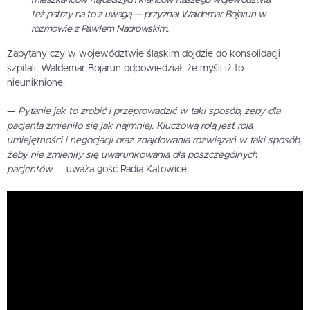
też patrzy na to z uwagą
— przyznał Waldemar Bojarun w
rozmowie z Pawłem Nadrowskim.
Zapytany czy w województwie śląskim dojdzie do konsolidacji
szpitali, Waldemar Bojarun odpowiedział, że myśli iż to
nieuniknione.
—
Pytanie jak to zrobić i przeprowadzić w taki sposób, żeby dla
pacjenta zmieniło się jak najmniej. Kluczową rolą jest rola
umiejętności i negocjacji oraz znajdowania rozwiązań w taki sposób,
żeby nie zmieniły się uwarunkowania dla poszczególnych
pacjentów
— uważa gość Radia Katowice.