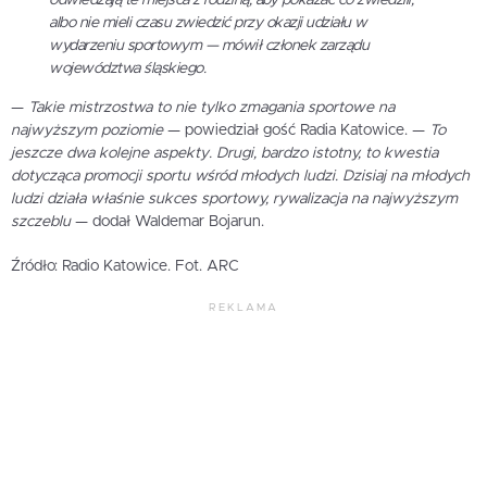
odwiedzają te miejsca z rodziną, aby pokazać co zwiedzili,
albo nie mieli czasu zwiedzić przy okazji udziału w
wydarzeniu sportowym
— mówił członek zarządu
województwa śląskiego.
—
Takie mistrzostwa to nie tylko zmagania sportowe na
najwyższym poziomie
— powiedział gość Radia Katowice. —
To
jeszcze dwa kolejne aspekty. Drugi, bardzo istotny, to kwestia
dotycząca promocji sportu wśród młodych ludzi. Dzisiaj na młodych
ludzi działa właśnie sukces sportowy, rywalizacja na najwyższym
szczeblu
— dodał Waldemar Bojarun.
Źródło: Radio Katowice. Fot. ARC
REKLAMA