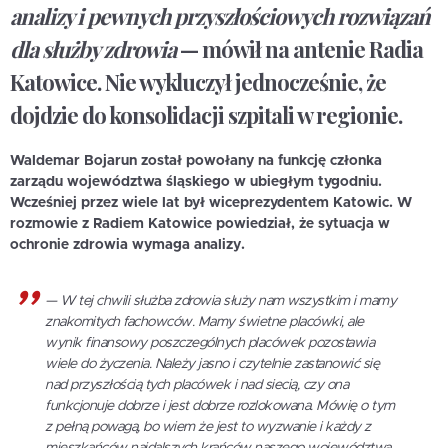
analizy i pewnych przyszłościowych rozwiązań
dla służby zdrowia
— mówił na antenie Radia
Katowice. Nie wykluczył jednocześnie, że
dojdzie do konsolidacji szpitali w regionie.
Waldemar Bojarun został powołany na funkcję członka
zarządu województwa śląskiego w ubiegłym tygodniu.
Wcześniej przez wiele lat był wiceprezydentem Katowic. W
rozmowie z Radiem Katowice powiedział, że sytuacja w
ochronie zdrowia wymaga analizy.
—
W tej chwili służba zdrowia służy nam wszystkim i mamy
znakomitych fachowców. Mamy świetne placówki, ale
wynik finansowy poszczególnych placówek pozostawia
wiele do życzenia. Należy jasno i czytelnie zastanowić się
nad przyszłością tych placówek i nad siecią, czy ona
funkcjonuje dobrze i jest dobrze rozlokowana. Mówię o tym
z pełną powagą, bo wiem że jest to wyzwanie i każdy z
mieszkańców najdalszych krańców naszego województwa