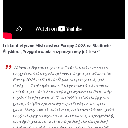
Lekkoatletyczne Mistrzostwa Europy 2028 na Stadionie
Śląskim. „Przygotowania rozpoczynamy już teraz”
Waldemar Bojarun przyznał w Radiu Katowice, że proces
przygotowań do organizacji Lekkoatletycznych Mistrzostw
Europy 2028 na Stadionie Śląskim rozpoczyna się „już
dzisiaj”. —
To nie tylko kwestia dopracowania elementów
technicznych, ale też promocji tego wydarzenia. Po to, żeby
uzyskać kolejną wartość. Ta wartość to odwiedzający nas
goście, nie tylko z pozostałej części Polski, ale też spoza
granic. Mamy takie doświadczenie, co bardzo ciekawe, goście
przyjeżdżający na wydarzenie sportowe często przyjeżdżają
w małych grupkach. Jednak rok później, dwa lata później