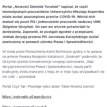
Portal „Nowości Dziennik Toruński” napisał, że część
niemedycznych pracowników Uniwersytetu Mikołaja Kopernika
miała zostać zaszczepiona przeciw COVID-19. Wśród nich
znalazł się poseł PiS i jednocześnie pracownik naukowy UMK
Zbigniew Girzyński. On sam we wtorek potwierdził te
doniesienia. Zapewnił, że postąpił zgodnie z przepisami.
Jednak decyzją prezesa PiS Jarosława Kaczyńskiego został
zawieszony w prawach członka Prawa i Sprawiedliwości.
W środę poseł Porozumienia Kamil Bortniczuk pytany o tę sprawę
na antenie Poranka Rozgłośni Katolickich „Siódma9” podkreślił, że
Girzyński poniósł konsekwencje swojego zachowania. „Stąd
decyzja kierownictwa Prawa i Sprawiedliwości, naszej partii
koalicyjnej, która znana jest z tego, że w tego typu przypadkach się
nie cofa” – powiedział.
Portal Czyż Tak ! Powstaje tylko dzięki Tobie! Możesz pomóc!
https://patronite.pl/marekczyz
https://pomagam.pl/czyztak