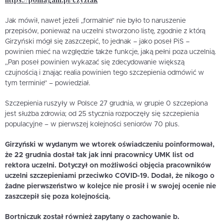
Jak mówił, nawet jeżeli „formalnie” nie było to naruszenie
przepisów, ponieważ na uczelni stworzono listę, zgodnie z którą
Girzyński mógł się zaszczepić, to jednak – jako poseł PiS –
powinien mieć na względzie także funkcje, jaką pełni poza uczelnią.
„Pan poseł powinien wykazać się zdecydowanie większą
czujnością i znając realia powinien tego szczepienia odmówić w
tym terminie” – powiedział.
Szczepienia ruszyły w Polsce 27 grudnia, w grupie 0 szczepiona
jest służba zdrowia; od 25 stycznia rozpoczęły się szczepienia
populacyjne – w pierwszej kolejności seniorów 70 plus.
Girzyński w wydanym we wtorek oświadczeniu poinformował,
że 22 grudnia dostał tak jak inni pracownicy UMK list od
rektora uczelni. Dotyczył on możliwości objęcia pracowników
uczelni szczepieniami przeciwko COVID-19. Dodał, że nikogo o
żadne pierwszeństwo w kolejce nie prosił i w swojej ocenie nie
zaszczepił się poza kolejnością.
Bortniczuk został również zapytany o zachowanie b.