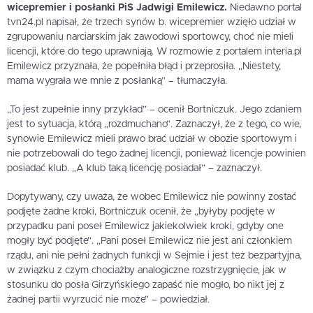
wicepremier i posłanki PiS Jadwigi Emilewicz.
Niedawno portal
tvn24.pl napisał, że trzech synów b. wicepremier wzięło udział w
zgrupowaniu narciarskim jak zawodowi sportowcy, choć nie mieli
licencji, które do tego uprawniają. W rozmowie z portalem interia.pl
Emilewicz przyznała, że popełniła błąd i przeprosiła. „Niestety,
mama wygrała we mnie z posłanką” – tłumaczyła.
„To jest zupełnie inny przykład” – ocenił Bortniczuk. Jego zdaniem
jest to sytuacja, którą „rozdmuchano”. Zaznaczył, że z tego, co wie,
synowie Emilewicz mieli prawo brać udział w obozie sportowym i
nie potrzebowali do tego żadnej licencji, ponieważ licencje powinien
posiadać klub. „A klub taką licencję posiadał” – zaznaczył.
Dopytywany, czy uważa, że wobec Emilewicz nie powinny zostać
podjęte żadne kroki, Bortniczuk ocenił, że „byłyby podjęte w
przypadku pani poseł Emilewicz jakiekolwiek kroki, gdyby one
mogły być podjęte”. „Pani poseł Emilewicz nie jest ani członkiem
rządu, ani nie pełni żadnych funkcji w Sejmie i jest też bezpartyjna,
w związku z czym chociażby analogiczne rozstrzygnięcie, jak w
stosunku do posła Girzyńskiego zapaść nie mogło, bo nikt jej z
żadnej partii wyrzucić nie może” – powiedział.