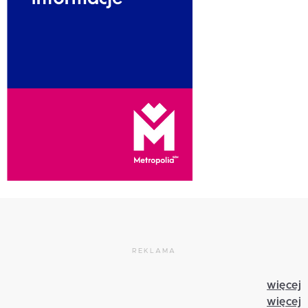
REKLAMA
więcej
więcej