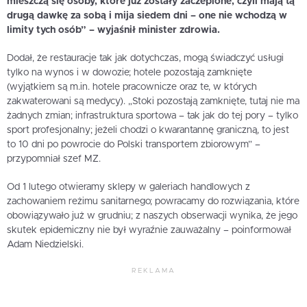
mieszczą się osoby, które już zostały zaczepione, czyli mają tą
drugą dawkę za sobą i mija siedem dni – one nie wchodzą w
limity tych osób” – wyjaśnił minister zdrowia.
Dodał, że restauracje tak jak dotychczas, mogą świadczyć usługi
tylko na wynos i w dowozie; hotele pozostają zamknięte
(wyjątkiem są m.in. hotele pracownicze oraz te, w których
zakwaterowani są medycy). „Stoki pozostają zamknięte, tutaj nie ma
żadnych zmian; infrastruktura sportowa – tak jak do tej pory – tylko
sport profesjonalny; jeżeli chodzi o kwarantannę graniczną, to jest
to 10 dni po powrocie do Polski transportem zbiorowym” –
przypomniał szef MZ.
Od 1 lutego otwieramy sklepy w galeriach handlowych z
zachowaniem reżimu sanitarnego; powracamy do rozwiązania, które
obowiązywało już w grudniu; z naszych obserwacji wynika, że jego
skutek epidemiczny nie był wyraźnie zauważalny – poinformował
Adam Niedzielski.
REKLAMA