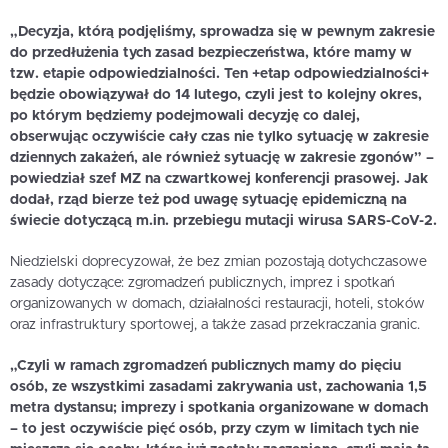
„Decyzja, którą podjęliśmy, sprowadza się w pewnym zakresie
do przedłużenia tych zasad bezpieczeństwa, które mamy w
tzw. etapie odpowiedzialności. Ten +etap odpowiedzialności+
będzie obowiązywał do 14 lutego, czyli jest to kolejny okres,
po którym będziemy podejmowali decyzję co dalej,
obserwując oczywiście cały czas nie tylko sytuację w zakresie
dziennych zakażeń, ale również sytuację w zakresie zgonów” –
powiedział szef MZ na czwartkowej konferencji prasowej. Jak
dodał, rząd bierze też pod uwagę sytuację epidemiczną na
świecie dotyczącą m.in. przebiegu mutacji wirusa SARS-CoV-2.
Niedzielski doprecyzował, że bez zmian pozostają dotychczasowe
zasady dotyczące: zgromadzeń publicznych, imprez i spotkań
organizowanych w domach, działalności restauracji, hoteli, stoków
oraz infrastruktury sportowej, a także zasad przekraczania granic.
„Czyli w ramach zgromadzeń publicznych mamy do pięciu
osób, ze wszystkimi zasadami zakrywania ust, zachowania 1,5
metra dystansu; imprezy i spotkania organizowane w domach
– to jest oczywiście pięć osób, przy czym w limitach tych nie