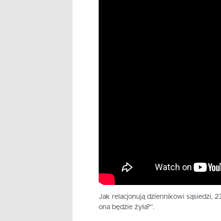
Jak relacjonują dziennikowi sąsiedzi, 
ona będzie żyła?”.