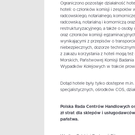
Ograniczono pozostaje działalność hote
hoteli: o członków komisji i zespołó
radcowskiego, notarialnego, komornic
radcowską, notarialną i komorniczą ora
restrukturyzacyjnego, a także o osoby
oraz członków komisji egzaminacyjnyc
wynikającymi z przepisów o transporc
niebezpiecznych, dozorze techniczny
z zakazu korzystania z hoteli mogą t
Morskich, Państwowej Komisji Badania
Wypadków Kolejowych w trakcie prow
Dotąd hotele były tylko dostępne m.in
specjalistycznych, ośrodków COS, dział
Polska Rada Centrów Handlowych os
zł strat dla sklepów i usługodawców
państwa.