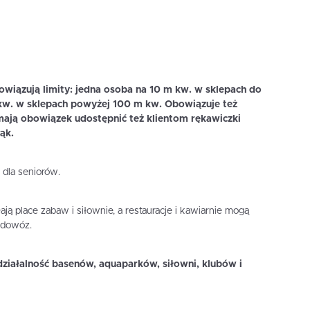
iązują limity: jedna osoba na 10 m kw. w sklepach do
kw. w sklepach powyżej 100 m kw. Obowiązuje też
ają obowiązek udostępnić też klientom rękawiczki
ąk.
 dla seniorów.
ją place zabaw i siłownie, a restauracje i kawiarnie mogą
 dowóz.
działalność basenów, aquaparków, siłowni, klubów i