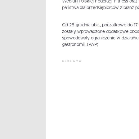
Według Polskiej Federacji Fitness ora
państwa dla przedsiębiorców z branż p
Od 28 grudnia ub.r., początkowo do 17 
zostały wprowadzone dodatkowe obostr
spowodowały ograniczenie w działaniu 
gastronomii. (PAP)
REKLAMA