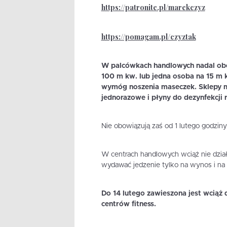
https://patronite.pl/marekczyz
https://pomagam.pl/czyztak
W palcówkach handlowych nadal obow
100 m kw. lub jedna osoba na 15 m 
wymóg noszenia maseczek. Sklepy m
jednorazowe i płyny do dezynfekcji r
Nie obowiązują zaś od 1 lutego godziny
W centrach handlowych wciąż nie działa
wydawać jedzenie tylko na wynos i na
Do 14 lutego zawieszona jest wciąż 
centrów fitness.