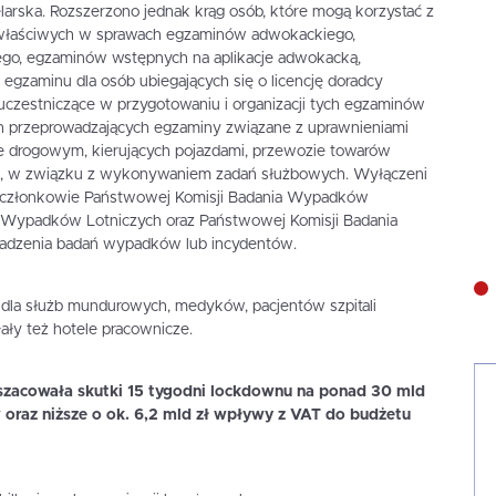
larska. Rozszerzono jednak krąg osób, które mogą korzystać z
w właściwych w sprawach egzaminów adwokackiego,
zego, egzaminów wstępnych na aplikacje adwokacką,
z egzaminu dla osób ubiegających się o licencję doradcy
 uczestniczące w przygotowaniu i organizacji tych egzaminów
h przeprowadzających egzaminy związane z uprawnieniami
ie drogowym, kierujących pojazdami, przewozie towarów
m, w związku z wykonywaniem zadań służbowych. Wyłączeni
eż członkowie Państwowej Komisji Badania Wypadków
 Wypadków Lotniczych oraz Państwowej Komisji Badania
adzenia badań wypadków lub incydentów.
. dla służb mundurowych, medyków, pacjentów szpitali
ały też hotele pracownicze.
zacowała skutki 15 tygodni lockdownu na ponad 30 mld
 oraz niższe o ok. 6,2 mld zł wpływy z VAT do budżetu