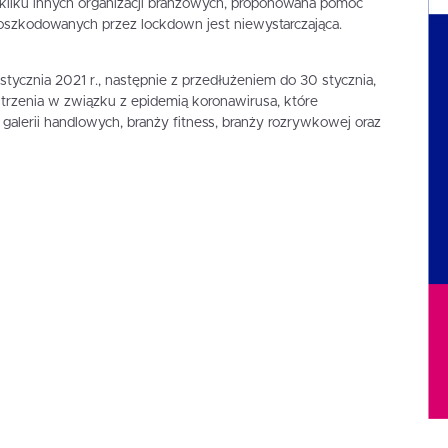
z kilku innych organizacji branżowych, proponowana pomoc
oszkodowanych przez lockdown jest niewystarczająca.
stycznia 2021 r., następnie z przedłużeniem do 30 stycznia,
zenia w związku z epidemią koronawirusa, które
galerii handlowych, branży fitness, branży rozrywkowej oraz