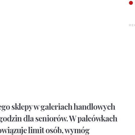
RE
tego sklepy w galeriach handlowych
ż godzin dla seniorów. W palcówkach
wiązuje limit osób, wymóg