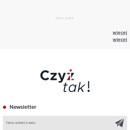
REKLAMA
więcej
więcej
Newsletter
Z