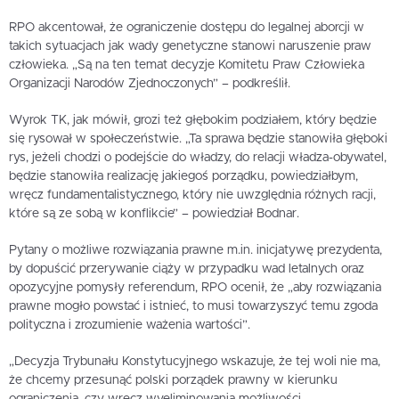
RPO akcentował, że ograniczenie dostępu do legalnej aborcji w
takich sytuacjach jak wady genetyczne stanowi naruszenie praw
człowieka. „Są na ten temat decyzje Komitetu Praw Człowieka
Organizacji Narodów Zjednoczonych” – podkreślił.
Wyrok TK, jak mówił, grozi też głębokim podziałem, który będzie
się rysował w społeczeństwie. „Ta sprawa będzie stanowiła głęboki
rys, jeżeli chodzi o podejście do władzy, do relacji władza-obywatel,
będzie stanowiła realizację jakiegoś porządku, powiedziałbym,
wręcz fundamentalistycznego, który nie uwzględnia różnych racji,
które są ze sobą w konflikcie” – powiedział Bodnar.
Pytany o możliwe rozwiązania prawne m.in. inicjatywę prezydenta,
by dopuścić przerywanie ciąży w przypadku wad letalnych oraz
opozycyjne pomysły referendum, RPO ocenił, że „aby rozwiązania
prawne mogło powstać i istnieć, to musi towarzyszyć temu zgoda
polityczna i zrozumienie ważenia wartości”.
„Decyzja Trybunału Konstytucyjnego wskazuje, że tej woli nie ma,
że chcemy przesunąć polski porządek prawny w kierunku
ograniczenia, czy wręcz wyeliminowania możliwości