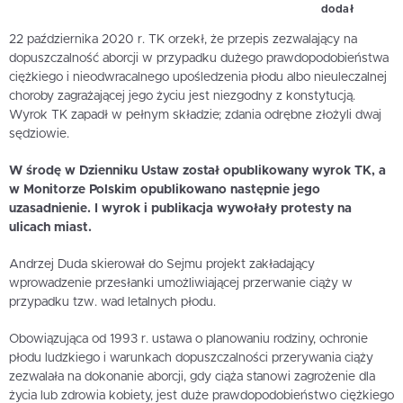
dodał
22 października 2020 r. TK orzekł, że przepis zezwalający na
dopuszczalność aborcji w przypadku dużego prawdopodobieństwa
ciężkiego i nieodwracalnego upośledzenia płodu albo nieuleczalnej
choroby zagrażającej jego życiu jest niezgodny z konstytucją.
Wyrok TK zapadł w pełnym składzie; zdania odrębne złożyli dwaj
sędziowie.
W środę w Dzienniku Ustaw został opublikowany wyrok TK, a
w Monitorze Polskim opublikowano następnie jego
uzasadnienie. I wyrok i publikacja wywołały protesty na
ulicach miast.
Andrzej Duda skierował do Sejmu projekt zakładający
wprowadzenie przesłanki umożliwiającej przerwanie ciąży w
przypadku tzw. wad letalnych płodu.
Obowiązująca od 1993 r. ustawa o planowaniu rodziny, ochronie
płodu ludzkiego i warunkach dopuszczalności przerywania ciąży
zezwalała na dokonanie aborcji, gdy ciąża stanowi zagrożenie dla
życia lub zdrowia kobiety, jest duże prawdopodobieństwo ciężkiego