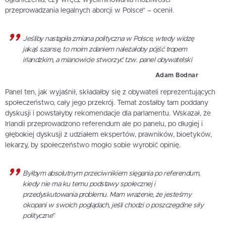
przeprowadzania legalnych aborcji w Polsce” – ocenił.
Jeśliby nastąpiła zmiana polityczna w Polsce, wtedy widzę
jakąś szansę, to moim zdaniem należałoby pójść tropem
irlandzkim, a mianowicie stworzyć tzw. panel obywatelski
Adam Bodnar
Panel ten, jak wyjaśnił, składałby się z obywateli reprezentujących
społeczeństwo, cały jego przekrój. Temat zostałby tam poddany
dyskusji i powstałyby rekomendacje dla parlamentu. Wskazał, że
Irlandii przeprowadzono referendum ale po panelu, po długiej i
głębokiej dyskusji z udziałem ekspertów, prawników, bioetyków,
lekarzy, by społeczeństwo mogło sobie wyrobić opinię.
Byłbym absolutnym przeciwnikiem sięgania po referendum,
kiedy nie ma ku temu podstawy społecznej i
przedyskutowania problemu. Mam wrażenie, że jesteśmy
okopani w swoich poglądach, jeśli chodzi o poszczególne siły
polityczne”