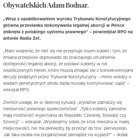
Obywatelskich Adam Bodnar.
„Wraz z opublikowaniem wyroku Trybunału Konstytucyjnego
główna przesłanka dokonywania legalnej aborcji w Polsce
zniknęła z polskiego systemu prawnego” – powiedział RPO na
antenie Radia Zet.
„Mam wrażenie, że nikt się nie przejmuje losem kobiet i tym, że
zmiana przepisów doprowadzi do znaczącego utrudnienia
dostępności legalnej aborcji, że postawi kobiety w roli
współczesnych heroin, które muszą zmagać się z konsekwencjami
decyzji podjętych przez Trybunał Konstytucyjny – mimo wiedzy o
wadach genetycznych płodu będą musiały kontynuować ciążę” –
wskazał RPO.
Zwrócił uwagę, że w obecnej sytuacji „wyraźnie zaznaczy się
nierówność polskiego społeczeństwa”. „Tylko kobiety zamożne
mają możliwość wyjechania do Republiki Czeskiej, Słowacji czy
Szwecji” – wskazał. „Wyobraźmy sobie, że ktoś mieszka w małej
miejscowości, nie ma pieniędzy, by przeżyć do tzw. pierwszego.
Jak taka osoba ma zorganizować pieniądze na wyjazd?” – dodał.