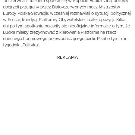
14 czerwca z Tuskiem spotkał się w Sopocie Budka. Obaj politycy
obejrzeli przegrany przez Biało-czerwonych mecz Mistrzostw
Europy Polska-Słowacja; wcześniej rozmawiali o sytuacji politycznej
w Polsce, kondycji Platformy Obywatelskiej i całej opozycji. Kilka
dni po tym spotkaniu pojawiły się nieoficjalne informacje o tym, że
Budka miałby zrezygnować z kierowania Platformą na rzecz
obecnego honorowego przewodniczącego partii. Pisał o tym m.in.
tygodnik „Polityka”.
REKLAMA