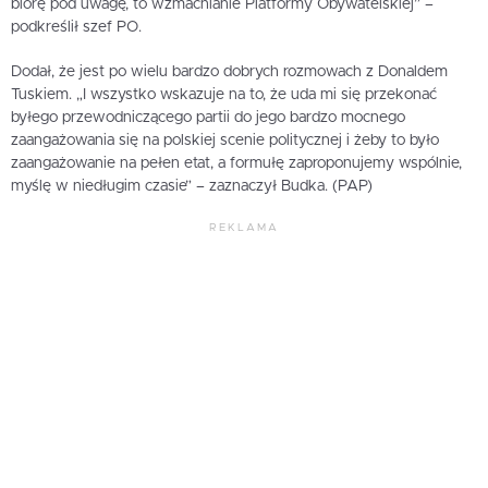
biorę pod uwagę, to wzmacnianie Platformy Obywatelskiej” –
podkreślił szef PO.
Dodał, że jest po wielu bardzo dobrych rozmowach z Donaldem
Tuskiem. „I wszystko wskazuje na to, że uda mi się przekonać
byłego przewodniczącego partii do jego bardzo mocnego
zaangażowania się na polskiej scenie politycznej i żeby to było
zaangażowanie na pełen etat, a formułę zaproponujemy wspólnie,
myślę w niedługim czasie” – zaznaczył Budka. (PAP)
REKLAMA