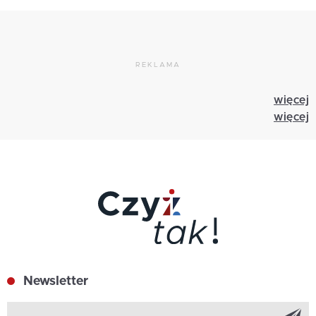
REKLAMA
więcej
więcej
Newsletter
Z