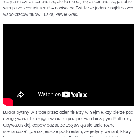
+czytam różne scenariusze, ale to nie są moje scenariusze, ja sobie
sam pisze scenariusze+” – napisał na Twitterze jeden z najbliższych
współpracowników Tuska, Paweł Graś.
Budka pytany w środę przez dziennikarzy w Sejmie, czy bierze pod
uwagę wariant zrezygnowania z bycia przewodniczącym Platformy
Obywatelskiej, odpowiedział, że „pojawiają się takie różne
scenariusze”. „Ja raz jeszcze podkreślam, że jedyny wariant, który