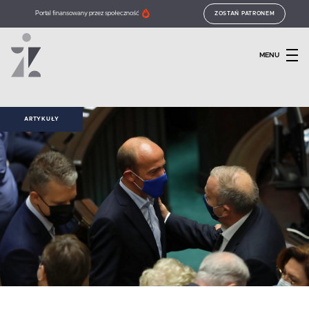
Portal finansowany przez społeczność
ZOSTAŃ PATRONEM
MENU
ARTYKUŁY