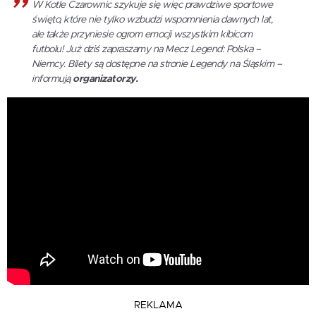
W Kotle Czarownic szykuje się więc prawdziwe sportowe
święto, które nie tylko wzbudzi wspomnienia dawnych lat,
ale także przyniesie ogrom emocji wszystkim kibicom
futbolu! Już dziś zapraszamy na Mecz Legend: Polska –
Niemcy. Bilety są dostępne na stronie Legendy na Śląskim –
informują
organizatorzy.
REKLAMA