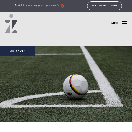
Portal finansowany przez społeczność
ZOSTAŃ PATRONEM
MENU
ARTYKUŁY