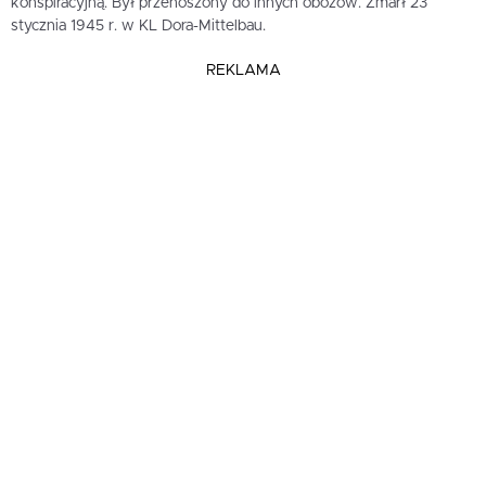
konspiracyjną. Był przenoszony do innych obozów. Zmarł 23
stycznia 1945 r. w KL Dora-Mittelbau.
REKLAMA