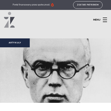
Portal finansowany przez społeczność
ZOSTAŃ PATRONEM
MENU
ARTYKUŁY