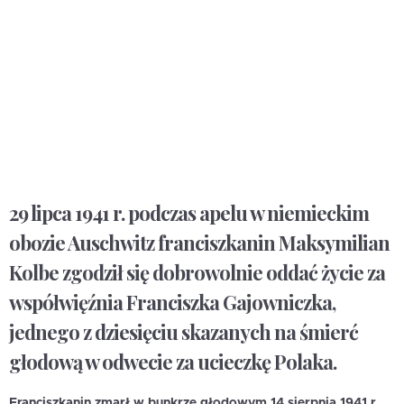
29 lipca 1941 r. podczas apelu w niemieckim
obozie Auschwitz franciszkanin Maksymilian
Kolbe zgodził się dobrowolnie oddać życie za
współwięźnia Franciszka Gajowniczka,
jednego z dziesięciu skazanych na śmierć
głodową w odwecie za ucieczkę Polaka.
Franciszkanin zmarł w bunkrze głodowym 14 sierpnia 1941 r.