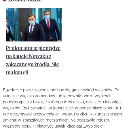
Prokuratura: pieniądze
na kaucje Nowaka z
zakazanego źródła. Nie
ma kaucji
Egzekucje przez zagłodzenie budziły grozę wśród więźniów. Po
ucieczce więźnia komendant lub kierownik obozu wybierał
podczas apelu z bloku, z którego ktoś uciekł, dziesięciu lub więcej
więźniów. Byli zamykani w jednej z cel w podziemiach bloku nr 11.
Nie otrzymywali pożywienia ani wody. Po kilku, kilkunastu dniach
umierali w straszliwych męczarniach. Na podstawie rejestru
więźniów bloku 11 historycy ustalili kilka dat „wybiórek”.