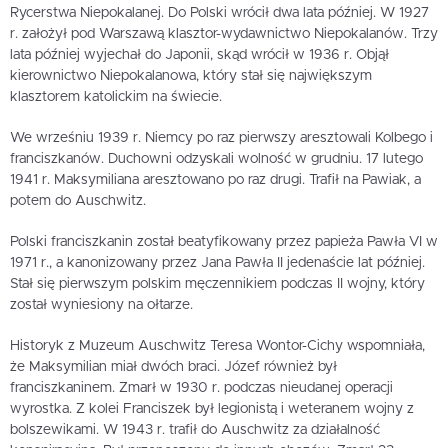
Rycerstwa Niepokalanej. Do Polski wrócił dwa lata później. W 1927
r. założył pod Warszawą klasztor-wydawnictwo Niepokalanów. Trzy
lata później wyjechał do Japonii, skąd wrócił w 1936 r. Objął
kierownictwo Niepokalanowa, który stał się największym
klasztorem katolickim na świecie.
We wrześniu 1939 r. Niemcy po raz pierwszy aresztowali Kolbego i
franciszkanów. Duchowni odzyskali wolność w grudniu. 17 lutego
1941 r. Maksymiliana aresztowano po raz drugi. Trafił na Pawiak, a
potem do Auschwitz.
Polski franciszkanin został beatyfikowany przez papieża Pawła VI w
1971 r., a kanonizowany przez Jana Pawła II jedenaście lat później.
Stał się pierwszym polskim męczennikiem podczas II wojny, który
został wyniesiony na ołtarze.
Historyk z Muzeum Auschwitz Teresa Wontor-Cichy wspomniała,
że Maksymilian miał dwóch braci. Józef również był
franciszkaninem. Zmarł w 1930 r. podczas nieudanej operacji
wyrostka. Z kolei Franciszek był legionistą i weteranem wojny z
bolszewikami. W 1943 r. trafił do Auschwitz za działalność