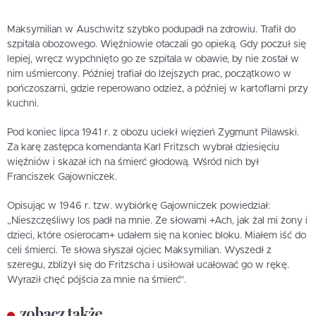
Maksymilian w Auschwitz szybko podupadł na zdrowiu. Trafił do
szpitala obozowego. Więźniowie otaczali go opieką. Gdy poczuł się
lepiej, wręcz wypchnięto go ze szpitala w obawie, by nie został w
nim uśmiercony. Później trafiał do lżejszych prac, początkowo w
pończoszarni, gdzie reperowano odzież, a później w kartoflarni przy
kuchni.
Pod koniec lipca 1941 r. z obozu uciekł więzień Zygmunt Pilawski.
Za karę zastępca komendanta Karl Fritzsch wybrał dziesięciu
więźniów i skazał ich na śmierć głodową. Wśród nich był
Franciszek Gajowniczek.
Opisując w 1946 r. tzw. wybiórkę Gajowniczek powiedział:
„Nieszczęśliwy los padł na mnie. Ze słowami +Ach, jak żal mi żony i
dzieci, które osierocam+ udałem się na koniec bloku. Miałem iść do
celi śmierci. Te słowa słyszał ojciec Maksymilian. Wyszedł z
szeregu, zbliżył się do Fritzscha i usiłował ucałować go w rękę.
Wyraził chęć pójścia za mnie na śmierć”.
zobacz także