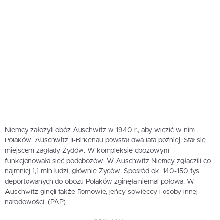
Niemcy założyli obóz Auschwitz w 1940 r., aby więzić w nim
Polaków. Auschwitz II-Birkenau powstał dwa lata później. Stał się
miejscem zagłady Żydów. W kompleksie obozowym
funkcjonowała sieć podobozów. W Auschwitz Niemcy zgładzili co
najmniej 1,1 mln ludzi, głównie Żydów. Spośród ok. 140-150 tys.
deportowanych do obozu Polaków zginęła niemal połowa. W
Auschwitz ginęli także Romowie, jeńcy sowieccy i osoby innej
narodowości. (PAP)