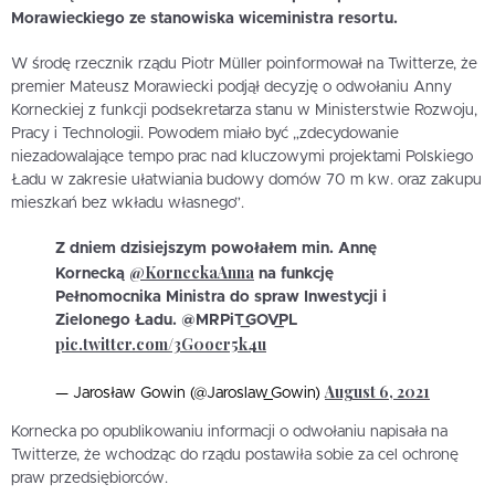
Morawieckiego ze stanowiska wiceministra resortu.
W środę rzecznik rządu Piotr Müller poinformował na Twitterze, że
premier Mateusz Morawiecki podjął decyzję o odwołaniu Anny
Korneckiej z funkcji podsekretarza stanu w Ministerstwie Rozwoju,
Pracy i Technologii. Powodem miało być „zdecydowanie
niezadowalające tempo prac nad kluczowymi projektami Polskiego
Ładu w zakresie ułatwiania budowy domów 70 m kw. oraz zakupu
mieszkań bez wkładu własnego”.
Z dniem dzisiejszym powołałem min. Annę
@KorneckaAnna
Kornecką
na funkcję
Pełnomocnika Ministra do spraw Inwestycji i
Zielonego Ładu. @MRPiT_GOV_PL
pic.twitter.com/3G0ocr5k4u
August 6, 2021
— Jarosław Gowin (@Jaroslaw_Gowin)
Kornecka po opublikowaniu informacji o odwołaniu napisała na
Twitterze, że wchodząc do rządu postawiła sobie za cel ochronę
praw przedsiębiorców.