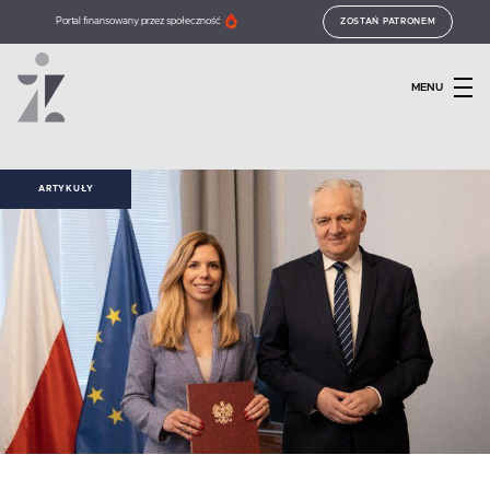
Portal finansowany przez społeczność
ZOSTAŃ PATRONEM
MENU
ARTYKUŁY