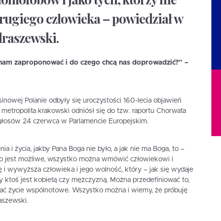
rugiego człowieka – powiedział w
draszewski.
ą nam zaproponować i do czego chcą nas doprowadzić?” –
nowej Polanie odbyły się uroczystości 160-lecia objawień
 metropolita krakowski odniósł się do tzw. raportu Chorwata
głosów 24 czerwca w Parlamencie Europejskim.
ia i życia, jakby Pana Boga nie było, a jak nie ma Boga, to –
tko jest możliwe, wszystko można wmówić człowiekowi i
 i wywyższa człowieka i jego wolność, który – jak się wydaje
y ktoś jest kobietą czy mężczyzną. Można przedefiniować to,
dać życie wspólnotowe. Wszystko można i wiemy, że próbuję
aszewski.