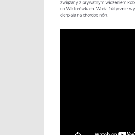
związany z prywatnym widzeniem kobie
na Wiktorówkach. Woda faktycznie wyp
cierpiała na chorobę nóg.