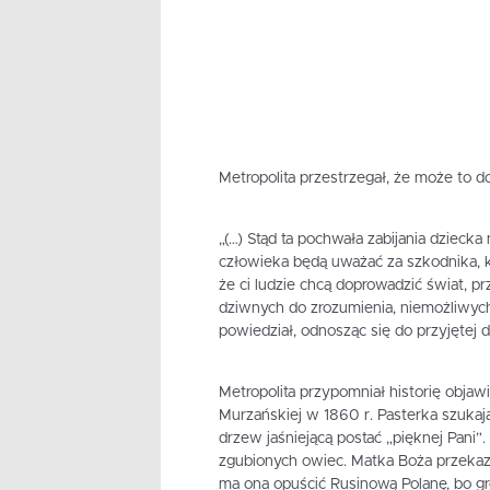
Metropolita przestrzegał, że może to do
„(…) Stąd ta pochwała zabijania dziecka
człowieka będą uważać za szkodnika, kt
że ci ludzie chcą doprowadzić świat, p
dziwnych do zrozumienia, niemożliwych
powiedział, odnosząc się do przyjętej d
Metropolita przypomniał historię objaw
Murzańskiej w 1860 r. Pasterka szuka
drzew jaśniejącą postać „pięknej Pani”.
zgubionych owiec. Matka Boża przekaza
ma ona opuścić Rusinową Polanę, bo gr