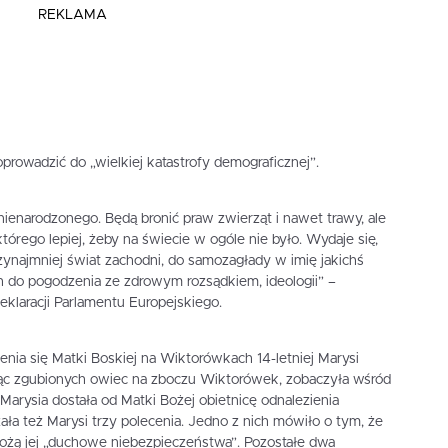
REKLAMA
prowadzić do „wielkiej katastrofy demograficznej”.
 nienarodzonego. Będą bronić praw zwierząt i nawet trawy, ale
órego lepiej, żeby na świecie w ogóle nie było. Wydaje się,
rzynajmniej świat zachodni, do samozagłady w imię jakichś
 do pogodzenia ze zdrowym rozsądkiem, ideologii” –
eklaracji Parlamentu Europejskiego.
ienia się Matki Boskiej na Wiktorówkach 14-letniej Marysi
jąc zgubionych owiec na zboczu Wiktorówek, zobaczyła wśród
 Marysia dostała od Matki Bożej obietnicę odnalezienia
ła też Marysi trzy polecenia. Jedno z nich mówiło o tym, że
ożą jej „duchowe niebezpieczeństwa”. Pozostałe dwa