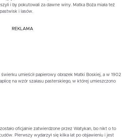
eszyli i by pokutowali za dawne winy. Matka Boża miała też
 pastwisk i lasów.
REKLAMA
świerku umieścił papierowy obrazek Matki Boskiej, a w 1902
plicę na wzór szałasu pasterskiego, w której umieszczono
ostało oficjalnie zatwierdzone przez Watykan, bo nikt o to
u cudów. Pierwszy wydarzył się kilka lat po objawieniu i jest