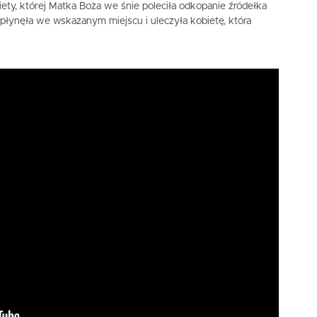
ty, której Matka Boża we śnie poleciła odkopanie źródełka
łynęła we wskazanym miejscu i uleczyła kobietę, która