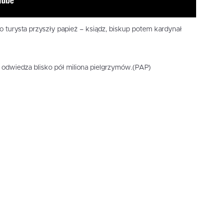
 turysta przyszły papież – ksiądz, biskup potem kardynał
odwiedza blisko pół miliona pielgrzymów.(PAP)