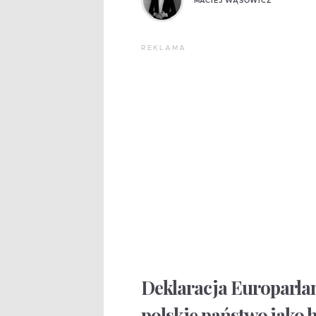
MACIEJ WĄSOWICZ
REKLAMA
Deklaracja Europarlam
polskie państwo jako h