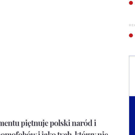
RE
entu piętnuje polski naród i
omofobów i jako tych, którzy nie