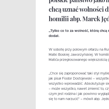
chcą uznać wolności d
homilii abp. Marek Ję
„Tylko co to za wolność, którą chc
dodał.
W sobotę przy polowym ołtarzu na Rusi
Matki Boskiej Jaworzyńskiej. W homilii
Matića przegłosowanego większością 
„Chce się zaproponować taki styl myślen
jak pisał Fiodor Dostojewski – wszys
wszystko wprowadzić. Absolutyzuje się
– może wszystko, nawet zmienić to, cz
czym jest rodzina i jak powinno wyglą
się to nam narzucić” – mówił abp. Jędr