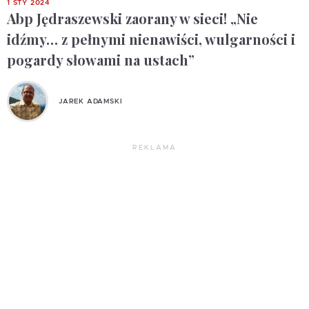
1 STY 2024
Abp Jędraszewski zaorany w sieci! „Nie
idźmy… z pełnymi nienawiści, wulgarności i
pogardy słowami na ustach”
JAREK ADAMSKI
REKLAMA