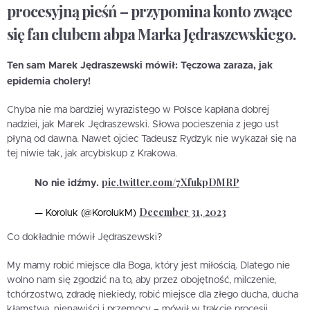
procesyjną pieśń – przypomina konto zwące
się fan clubem abpa Marka Jędraszewskiego.
Ten sam Marek Jędraszewski mówił: Tęczowa zaraza, jak
epidemia cholery!
Chyba nie ma bardziej wyrazistego w Polsce kapłana dobrej
nadziei, jak Marek Jędraszewski. Słowa pocieszenia z jego ust
płyną od dawna. Nawet ojciec Tadeusz Rydzyk nie wykazał się na
tej niwie tak, jak arcybiskup z Krakowa.
pic.twitter.com/7XfukpDMRP
No nie idźmy.
December 31, 2023
— Koroluk (@KorolukM)
Co dokładnie mówił Jędraszewski?
My mamy robić miejsce dla Boga, który jest miłością. Dlatego nie
wolno nam się zgodzić na to, aby przez obojętność, milczenie,
tchórzostwo, zdradę niekiedy, robić miejsce dla złego ducha, ducha
kłamstwa, nienawiści i przemocy – mówił w trakcie procesji