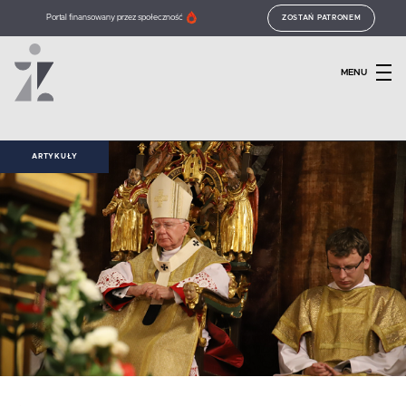
Portal finansowany przez społeczność
ZOSTAŃ PATRONEM
MENU
ARTYKUŁY