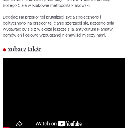
Bożego Ciała w Krakowie metropolita krakowski.
Dodając: Na przekór tej brutalizacji życia społecznego i
politycznego, na przekór tej ciągle szerzącej się, każdego dnia
wydawało by się z większą jeszcze siłą, antykulturą kłamstw,
pomówień i celowo wzbudzanej nienawiści między nami.
zobacz także