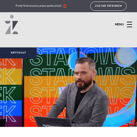
Portal finansowany przez społeczność
ZOSTAŃ PATRONEM
MENU
ARTYKUŁY