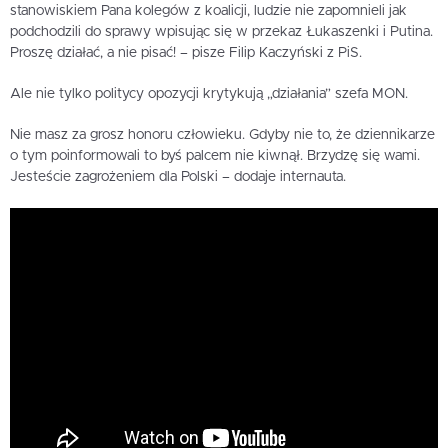
stanowiskiem Pana kolegów z koalicji, ludzie nie zapomnieli jak
podchodzili do sprawy wpisując się w przekaz Łukaszenki i Putina.
Proszę działać, a nie pisać! – pisze Filip Kaczyński z PiS.
Ale nie tylko politycy opozycji krytykują „działania” szefa MON.
Nie masz za grosz honoru człowieku. Gdyby nie to, że dziennikarze
o tym poinformowali to byś palcem nie kiwnął. Brzydzę się wami.
Jesteście zagrożeniem dla Polski – dodaje internauta.