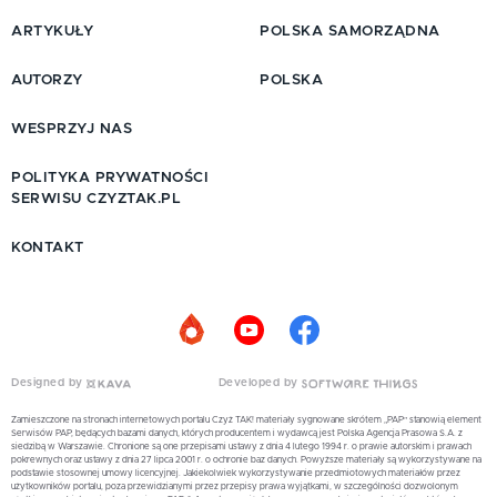
ARTYKUŁY
POLSKA SAMORZĄDNA
AUTORZY
POLSKA
WESPRZYJ NAS
POLITYKA PRYWATNOŚCI
SERWISU CZYZTAK.PL
KONTAKT
Designed by
Developed by
Zamieszczone na stronach internetowych portalu Czyż TAK! materiały sygnowane skrótem „PAP” stanowią element
Serwisów PAP, będących bazami danych, których producentem i wydawcą jest Polska Agencja Prasowa S.A. z
siedzibą w Warszawie. Chronione są one przepisami ustawy z dnia 4 lutego 1994 r. o prawie autorskim i prawach
pokrewnych oraz ustawy z dnia 27 lipca 2001 r. o ochronie baz danych. Powyższe materiały są wykorzystywane na
podstawie stosownej umowy licencyjnej. Jakiekolwiek wykorzystywanie przedmiotowych materiałów przez
użytkowników portalu, poza przewidzianymi przez przepisy prawa wyjątkami, w szczególności dozwolonym