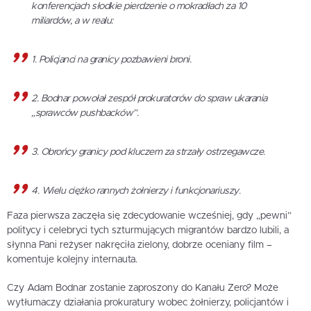
konferencjach słodkie pierdzenie o mokradłach za 10
miliardów, a w realu:
1. Policjanci na granicy pozbawieni broni.
2. Bodnar powołał zespół prokuratorów do spraw ukarania
„sprawców pushbacków”.
3. Obrońcy granicy pod kluczem za strzały ostrzegawcze.
4. Wielu ciężko rannych żołnierzy i funkcjonariuszy.
Faza pierwsza zaczęła się zdecydowanie wcześniej, gdy „pewni”
politycy i celebryci tych szturmujących migrantów bardzo lubili, a
słynna Pani reżyser nakręciła zielony, dobrze oceniany film –
komentuje kolejny internauta.
Czy Adam Bodnar zostanie zaproszony do Kanału Zero? Może
wytłumaczy działania prokuratury wobec żołnierzy, policjantów i