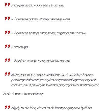
Faza pierwsza: – Migranci szturmują.
– Żołnierze oddają strzały ostrzegawcze.
– Żołnierze zostają zatrzymani, migranci cali i zdrowi.
Faza druga:
– Żołnierz zostaje ranny po ataku nożem.
Moje pytanie: czy odpowiedzialny za utratę zdrowia przez
polskiego żołnierza jest tylko bezpośredni agresor, czy też
mówimy tu o pewnym związku przyczynowo-skutkowym?
W sieci masa komentarzy:
Nigdy tu nie klnę, ale co to do kurwy nędzy ma być? Na