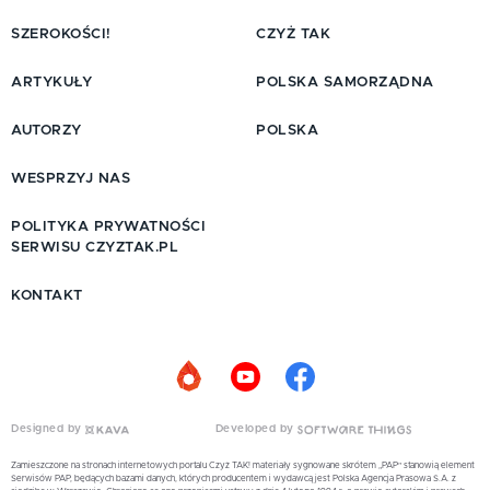
SZEROKOŚCI!
CZYŻ TAK
ARTYKUŁY
POLSKA SAMORZĄDNA
AUTORZY
POLSKA
WESPRZYJ NAS
POLITYKA PRYWATNOŚCI
SERWISU CZYZTAK.PL
KONTAKT
Designed by
Developed by
Zamieszczone na stronach internetowych portalu Czyż TAK! materiały sygnowane skrótem „PAP” stanowią element
Serwisów PAP, będących bazami danych, których producentem i wydawcą jest Polska Agencja Prasowa S.A. z