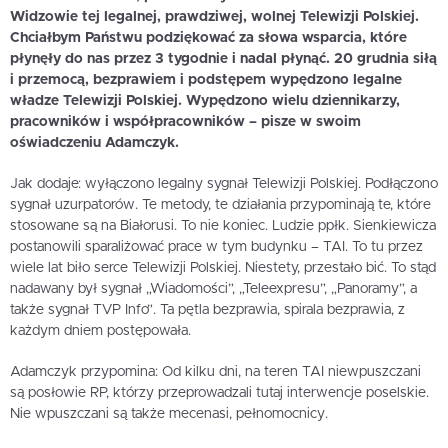
Widzowie tej legalnej, prawdziwej, wolnej Telewizji Polskiej.
Chciałbym Państwu podziękować za słowa wsparcia, które
płynęły do nas przez 3 tygodnie i nadal płynąć. 20 grudnia siłą
i przemocą, bezprawiem i podstępem wypędzono legalne
władze Telewizji Polskiej. Wypędzono wielu dziennikarzy,
pracowników i współpracowników – pisze w swoim
oświadczeniu Adamczyk.
Jak dodaje: wyłączono legalny sygnał Telewizji Polskiej. Podłączono
sygnał uzurpatorów. Te metody, te działania przypominają te, które
stosowane są na Białorusi. To nie koniec. Ludzie ppłk. Sienkiewicza
postanowili sparaliżować prace w tym budynku – TAI. To tu przez
wiele lat biło serce Telewizji Polskiej. Niestety, przestało bić. To stąd
nadawany był sygnał „Wiadomości”, „Teleexpresu”, „Panoramy”, a
także sygnał TVP Info”. Ta pętla bezprawia, spirala bezprawia, z
każdym dniem postępowała.
Adamczyk przypomina: Od kilku dni, na teren TAI niewpuszczani
są posłowie RP, którzy przeprowadzali tutaj interwencje poselskie.
Nie wpuszczani są także mecenasi, pełnomocnicy.