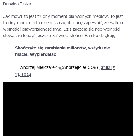
Donalda Tuska.
Jak mówi: to jest trudny moment dla wolnych mediów. To jest
trudny moment dla dziennikarzy, ale chcę zapewnić, że walka o
wolność i praworządność trwa. Dziś zaczęła się noc wolności
słowa, ale kiedyś jeszcze zaświeci słońce. Bardzo dziękuję!
Skończyło się zarabianie milionów, wstydu nie
macie. Wypierdalać
January
— Andrzej Mielczarek (@AndrzejMie6008)
13, 2024