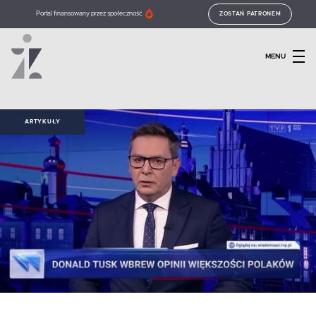
Portal finansowany przez społeczność
ZOSTAŃ PATRONEM
MENU
ARTYKUŁY