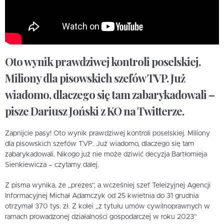
Oto wynik prawdziwej kontroli poselskiej.
Miliony dla pisowskich szefów TVP. Już
wiadomo, dlaczego się tam zabarykadowali –
pisze Dariusz Joński z KO na Twitterze.
Zapnijcie pasy! Oto wynik prawdziwej kontroli poselskiej. Miliony
dla pisowskich szefów TVP. Już wiadomo, dlaczego się tam
zabarykadowali. Nikogo już nie może dziwić decyzja Bartłomieja
Sienkiewicza – czytamy dalej.
Z pisma wynika, że „prezes”, a wcześniej szef Teleizyjnej Agencji
Informacyjnej Michał Adamczyk od 25 kwietnia do 31 grudnia
otrzymał 370 tys. zł. Z kolei „z tytułu umów cywilnoprawnych w
ramach prowadzonej działalności gospodarczej w roku 2023”