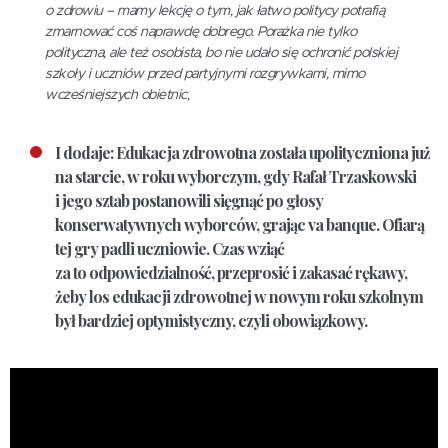
o zdrowiu – mamy lekcję o tym, jak łatwo politycy potrafią
zmarnować coś naprawdę dobrego. Porażka nie tylko
polityczna, ale też osobista, bo nie udało się ochronić polskiej
szkoły i uczniów przed partyjnymi rozgrywkami, mimo
wcześniejszych obietnic,
I dodaje: Edukacja zdrowotna została upolityczniona już
na starcie, w roku wyborczym, gdy Rafał Trzaskowski
i jego sztab postanowili sięgnąć po głosy
konserwatywnych wyborców, grając va banque. Ofiarą
tej gry padli uczniowie. Czas wziąć
za to odpowiedzialność, przeprosić i zakasać rękawy,
żeby los edukacji zdrowotnej w nowym roku szkolnym
był bardziej optymistyczny, czyli obowiązkowy.