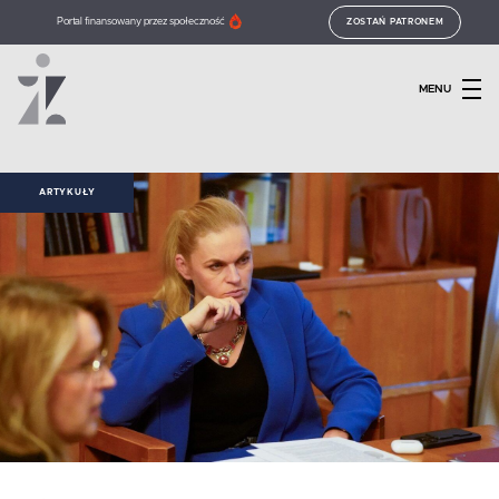
Portal finansowany przez społeczność
ZOSTAŃ PATRONEM
MENU
ARTYKUŁY