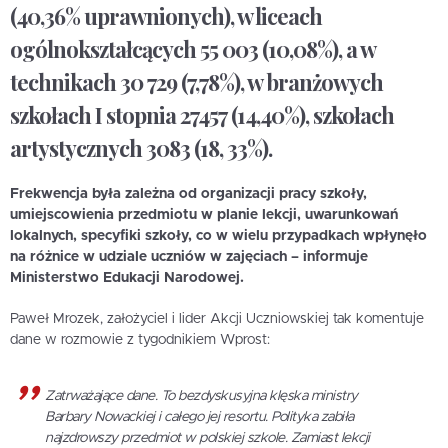
(40,36% uprawnionych), w liceach
ogólnokształcących 55 003 (10,08%), a w
technikach 30 729 (7,78%), w branżowych
szkołach I stopnia 27457 (14,40%), szkołach
artystycznych 3083 (18, 33%).
Frekwencja była zależna od organizacji pracy szkoły,
umiejscowienia przedmiotu w planie lekcji, uwarunkowań
lokalnych, specyfiki szkoły, co w wielu przypadkach wpłynęło
na różnice w udziale uczniów w zajęciach – informuje
Ministerstwo Edukacji Narodowej.
Paweł Mrozek, założyciel i lider Akcji Uczniowskiej tak komentuje
dane w rozmowie z tygodnikiem Wprost:
Zatrważające dane. To bezdyskusyjna klęska ministry
Barbary Nowackiej i całego jej resortu. Polityka zabiła
najzdrowszy przedmiot w polskiej szkole. Zamiast lekcji