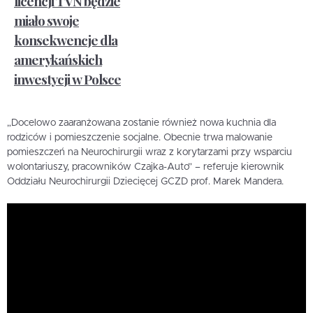
licencji TVN będzie
miało swoje
konsekwencje dla
amerykańskich
inwestycji w Polsce
„Docelowo zaaranżowana zostanie również nowa kuchnia dla
rodziców i pomieszczenie socjalne. Obecnie trwa malowanie
pomieszczeń na Neurochirurgii wraz z korytarzami przy wsparciu
wolontariuszy, pracowników Czajka-Auto” – referuje kierownik
Oddziału Neurochirurgii Dziecięcej GCZD prof. Marek Mandera.