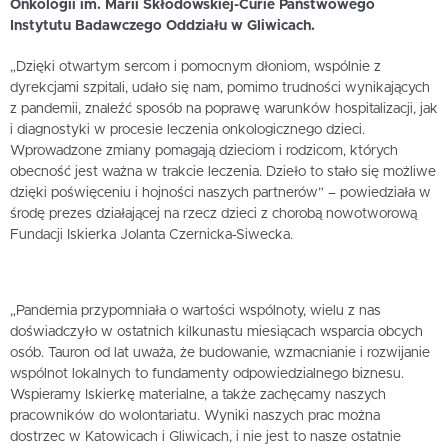
Onkologii im. Marii Skłodowskiej-Curie Państwowego
Instytutu Badawczego Oddziału w Gliwicach.
„Dzięki otwartym sercom i pomocnym dłoniom, wspólnie z
dyrekcjami szpitali, udało się nam, pomimo trudności wynikających
z pandemii, znaleźć sposób na poprawę warunków hospitalizacji, jak
i diagnostyki w procesie leczenia onkologicznego dzieci.
Wprowadzone zmiany pomagają dzieciom i rodzicom, których
obecność jest ważna w trakcie leczenia. Dzieło to stało się możliwe
dzięki poświęceniu i hojności naszych partnerów” – powiedziała w
środę prezes działającej na rzecz dzieci z chorobą nowotworową
Fundacji Iskierka Jolanta Czernicka-Siwecka.
„Pandemia przypomniała o wartości wspólnoty, wielu z nas
doświadczyło w ostatnich kilkunastu miesiącach wsparcia obcych
osób. Tauron od lat uważa, że budowanie, wzmacnianie i rozwijanie
wspólnot lokalnych to fundamenty odpowiedzialnego biznesu.
Wspieramy Iskierkę materialne, a także zachęcamy naszych
pracowników do wolontariatu. Wyniki naszych prac można
dostrzec w Katowicach i Gliwicach, i nie jest to nasze ostatnie