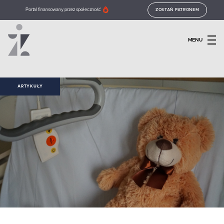
Portal finansowany przez społeczność
ZOSTAŃ PATRONEM
MENU
ARTYKUŁY