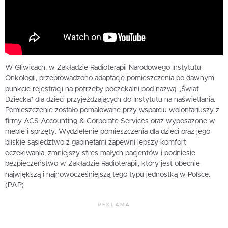
W Gliwicach, w Zakładzie Radioterapii Narodowego Instytutu
Onkologii, przeprowadzono adaptację pomieszczenia po dawnym
punkcie rejestracji na potrzeby poczekalni pod nazwą „Świat
Dziecka” dla dzieci przyjeżdżających do Instytutu na naświetlania.
Pomieszczenie zostało pomalowane przy wsparciu wolontariuszy z
firmy ACS Accounting & Corporate Services oraz wyposażone w
meble i sprzęty. Wydzielenie pomieszczenia dla dzieci oraz jego
bliskie sąsiedztwo z gabinetami zapewni lepszy komfort
oczekiwania, zmniejszy stres małych pacjentów i podniesie
bezpieczeństwo w Zakładzie Radioterapii, który jest obecnie
największą i najnowocześniejszą tego typu jednostką w Polsce.
(PAP)
REKLAMA