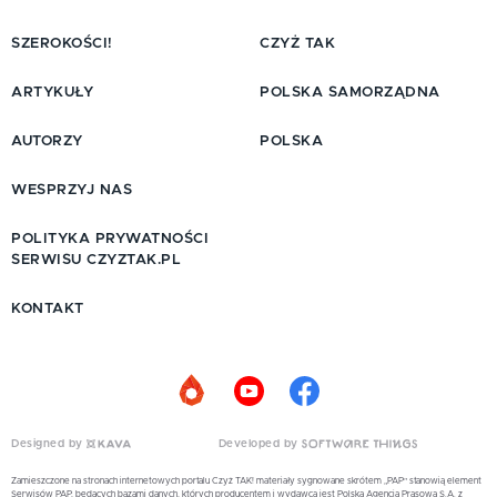
SZEROKOŚCI!
CZYŻ TAK
ARTYKUŁY
POLSKA SAMORZĄDNA
AUTORZY
POLSKA
WESPRZYJ NAS
POLITYKA PRYWATNOŚCI
SERWISU CZYZTAK.PL
KONTAKT
Designed by
Developed by
Zamieszczone na stronach internetowych portalu Czyż TAK! materiały sygnowane skrótem „PAP” stanowią element
Serwisów PAP, będących bazami danych, których producentem i wydawcą jest Polska Agencja Prasowa S.A. z