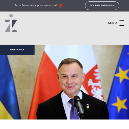
Portal finansowany przez społeczność
ZOSTAŃ PATRONEM
MENU
ARTYKUŁY