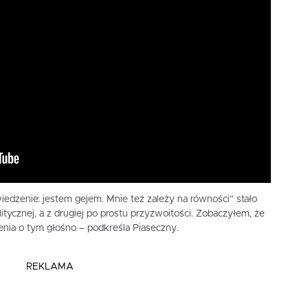
dzenie: jestem gejem. Mnie też zależy na równości” stało
itycznej, a z drugiej po prostu przyzwoitości. Zobaczyłem, że
nia o tym głośno – podkreśla Piaseczny.
REKLAMA