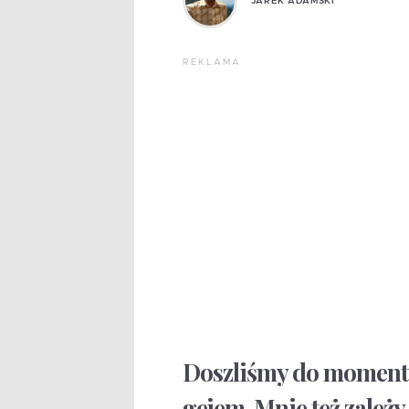
JAREK ADAMSKI
REKLAMA
Doszliśmy do momentu
gejem. Mnie też zależy 