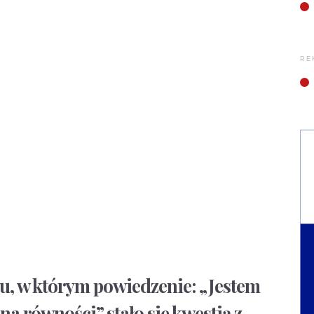
RE
, w którym powiedzenie: „Jestem
na równości” stało się kwestią z