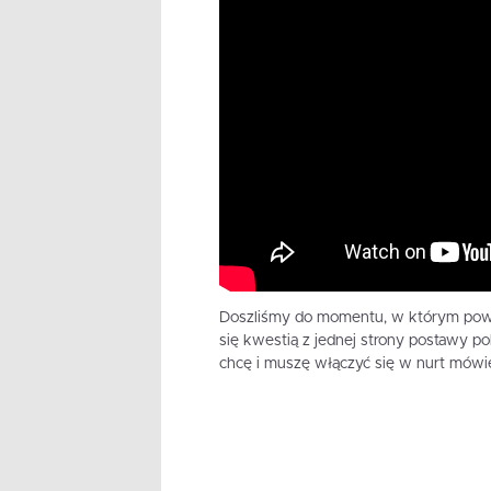
Doszliśmy do momentu, w którym powie
się kwestią z jednej strony postawy pol
chcę i muszę włączyć się w nurt mówie