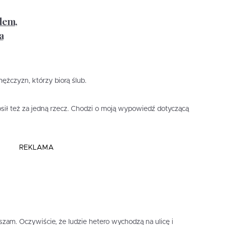
dem,
a
ężczyzn, którzy biorą ślub.
sił też za jedną rzecz. Chodzi o moją wypowiedź dotyczącą
REKLAMA
aszam. Oczywiście, że ludzie hetero wychodzą na ulicę i