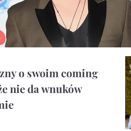
czny o swoim coming
 że nie da wnuków
mie