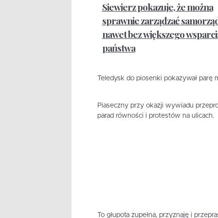
Siewierz pokazuje, że można
sprawnie zarządzać samorzą
nawet bez większego wsparci
państwa
Teledysk do piosenki pokazywał parę m
Piaseczny przy okazji wywiadu przepro
parad równości i protestów na ulicach.
To głupota zupełna, przyznaję i przepr