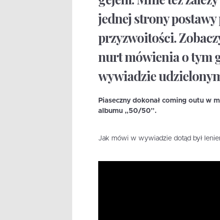
jednej strony postawy p
przyzwoitości. Zobaczy
nurt mówienia o tym 
wywiadzie udzielony
Piaseczny dokonał coming outu w ma
albumu „50/50”.
Jak mówi w wywiadzie dotąd był lenie