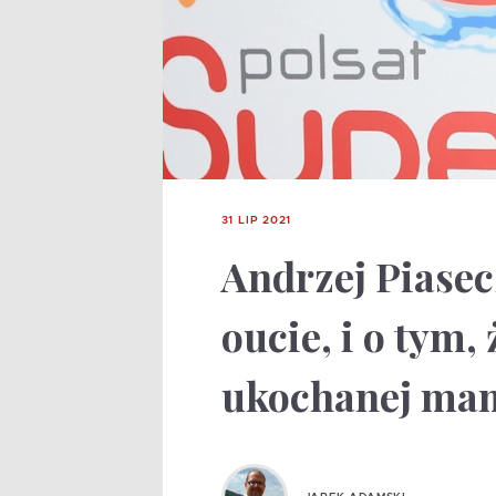
31 LIP 2021
Andrzej Piase
oucie, i o tym,
ukochanej ma