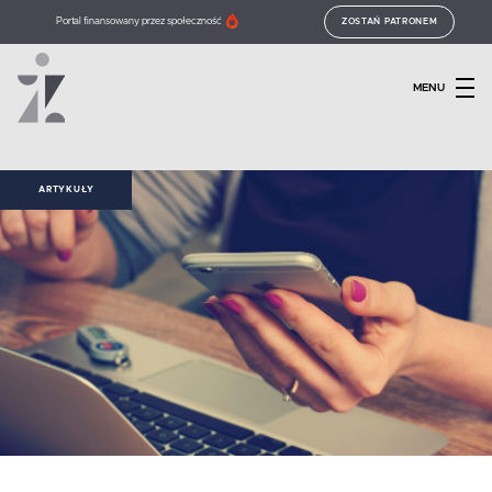
Portal finansowany przez społeczność
ZOSTAŃ PATRONEM
MENU
ARTYKUŁY