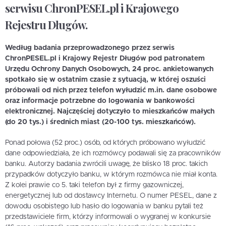
serwisu ChronPESEL.pl i Krajowego
Rejestru Długów.
Według badania przeprowadzonego przez serwis
ChronPESEL.pl i Krajowy Rejestr Długów pod patronatem
Urzędu Ochrony Danych Osobowych, 24 proc. ankietowanych
spotkało się w ostatnim czasie z sytuacją, w której oszuści
próbowali od nich przez telefon wyłudzić m.in. dane osobowe
oraz informacje potrzebne do logowania w bankowości
elektronicznej. Najczęściej dotyczyło to mieszkańców małych
(do 20 tys.) i średnich miast (20-100 tys. mieszkańców).
Ponad połowa (52 proc.) osób, od których próbowano wyłudzić
dane odpowiedziała, że ich rozmówcy podawali się za pracowników
banku. Autorzy badania zwrócili uwagę, że blisko 18 proc. takich
przypadków dotyczyło banku, w którym rozmówca nie miał konta.
Z kolei prawie co 5. taki telefon był z firmy gazowniczej,
energetycznej lub od dostawcy Internetu. O numer PESEL, dane z
dowodu osobistego lub hasło do logowania w banku pytali też
przedstawiciele firm, którzy informowali o wygranej w konkursie