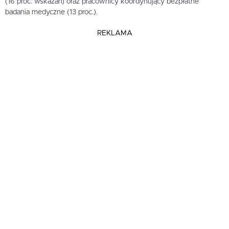
(16 proc. wskazań) oraz pracownicy koordynujący bezpłatne
badania medyczne (13 proc.).
REKLAMA