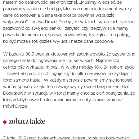
hasłem do bankowości elektronicznej. „Musimy wiedzieć, że
pracownicy banku nie będą pytali nas o numery dokumentów czy
dane do logowania. Sama taka prośba powinna wzbudzić
wątpliwości” – mówi Drozd. Dodaje, że w takich sytuacjach najlepiej
zadzwonić do swojego banku i zapytać, czy rzeczywiście mamy
powody do niepokoju; sprawę powinniśmy też zgłosić na policję,
bo być może ktoś gdzieś wyłudził nasze dane osobowe.
W badaniu 36,5 proc. ankietowanych zadeklarowało, że używa tego
samego hasła do logowania w kilku serwisach. Najmniejszą
ostrożność wykazują młodzi, w wieku między 18 a 24 rokiem życia
– nawet 50 proc. z nich loguje się do kilku serwisów korzystając z
tego samego hasła. „W każdym serwisie powinniśmy się logować
w inny sposób, dzięki temu zwiększymy swoje bezpieczeństwo.
Dodatkowo w sytuacji, w której mamy chociaż cień podejrzenia, że
ktoś zdobył nasze hasło, powinniśmy je natychmiast zmienić” –
mówi Drozd.
zobacz także
Z kolei 35,5 proc. badanych uważa, że logując się do bankowości