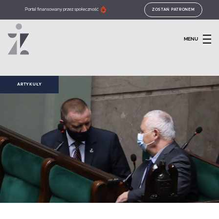
Portal finansowany przez społeczność
ZOSTAŃ PATRONEM
MENU
ARTYKUŁY