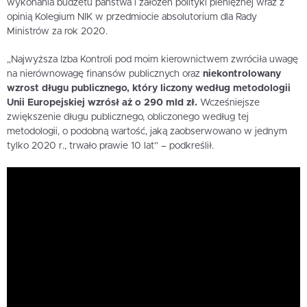
wykonania budżetu państwa i założeń polityki pieniężnej wraz z
opinią Kolegium NIK w przedmiocie absolutorium dla Rady
Ministrów za rok 2020.
„Najwyższa Izba Kontroli pod moim kierownictwem zwróciła uwagę
na nierównowagę finansów publicznych oraz
niekontrolowany
wzrost długu publicznego, który liczony według metodologii
Unii Europejskiej wzrósł aż o 290 mld zł.
Wcześniejsze
zwiększenie długu publicznego, obliczonego według tej
metodologii, o podobną wartość, jaką zaobserwowano w jednym
tylko 2020 r., trwało prawie 10 lat” – podkreślił.