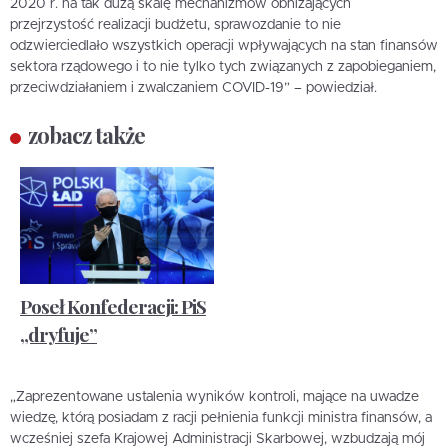
2020 r. na tak dużą skalę mechanizmów obniżających
przejrzystość realizacji budżetu, sprawozdanie to nie
odzwierciedlało wszystkich operacji wpływających na stan finansów
sektora rządowego i to nie tylko tych związanych z zapobieganiem,
przeciwdziałaniem i zwalczaniem COVID-19” – powiedział.
zobacz także
Poseł Konfederacji: PiS
„dryfuje”
„Zaprezentowane ustalenia wyników kontroli, mające na uwadze
wiedzę, którą posiadam z racji pełnienia funkcji ministra finansów, a
wcześniej szefa Krajowej Administracji Skarbowej, wzbudzają mój