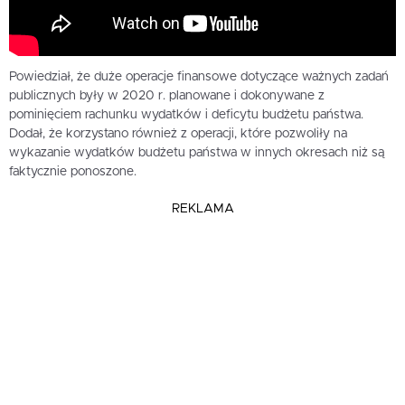
Powiedział, że duże operacje finansowe dotyczące ważnych zadań
publicznych były w 2020 r. planowane i dokonywane z
pominięciem rachunku wydatków i deficytu budżetu państwa.
Dodał, że korzystano również z operacji, które pozwoliły na
wykazanie wydatków budżetu państwa w innych okresach niż są
faktycznie ponoszone.
REKLAMA