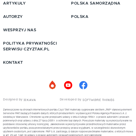
ARTYKUŁY
POLSKA SAMORZĄDNA
AUTORZY
POLSKA
WESPRZYJ NAS
POLITYKA PRYWATNOŚCI
SERWISU CZYZTAK.PL
KONTAKT
Designed by
Developed by
Zamieszczone na stronach internetowych portalu Czyż TAK! materiały sygnowane skrótem „PAP” stanowią element
Serwisów PAP, będących bazami danych, których producentem i wydawcą jest Polska Agencja Prasowa S.A. z
siedzibą w Warszawie. Chronione są one przepisami ustawy z dnia 4 lutego 1994 r. o prawie autorskim i prawach
pokrewnych oraz ustawy z dnia 27 lipca 2001 r. o ochronie baz danych. Powyższe materiały są wykorzystywane na
podstawie stosownej umowy licencyjnej. Jakiekolwiek wykorzystywanie przedmiotowych materiałów przez
użytkowników portalu, poza przewidzianymi przez przepisy prawa wyjątkami, w szczególności dozwolonym
użytkiem osobistym, jest zabronione. PAP S.A. zastrzega, iż dalsze rozpowszechnianie materiałów, o których mowa
w art. 25 ust. 1 pkt. b) ustawy o prawie autorskim i prawach pokrewnych, jest zabronione.