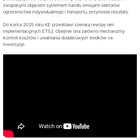
związanymi objęciem systemem handlu emisjami sektorów
ogrzewnictwa indywidualnego i transportu, przyniosła rezultaty.
Do końca 2025 roku KE przedstawi szeroką rewizję ram
implementacyjnych ETS2. Obejmie ona zarówno mechanizmy
kontroli kosztów i uwalniania dodatkowych środków na
inwestycje.