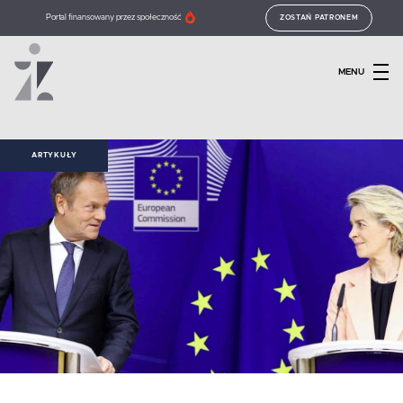
Portal finansowany przez społeczność
ZOSTAŃ PATRONEM
MENU
ARTYKUŁY