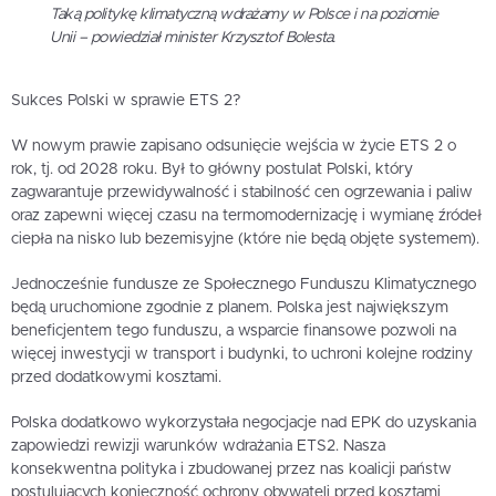
Taką politykę klimatyczną wdrażamy w Polsce i na poziomie
Unii – powiedział minister Krzysztof Bolesta.
Sukces Polski w sprawie ETS 2?
W nowym prawie zapisano odsunięcie wejścia w życie ETS 2 o
rok, tj. od 2028 roku. Był to główny postulat Polski, który
zagwarantuje przewidywalność i stabilność cen ogrzewania i paliw
oraz zapewni więcej czasu na termomodernizację i wymianę źródeł
ciepła na nisko lub bezemisyjne (które nie będą objęte systemem).
Jednocześnie fundusze ze Społecznego Funduszu Klimatycznego
będą uruchomione zgodnie z planem. Polska jest największym
beneficjentem tego funduszu, a wsparcie finansowe pozwoli na
więcej inwestycji w transport i budynki, to uchroni kolejne rodziny
przed dodatkowymi kosztami.
Polska dodatkowo wykorzystała negocjacje nad EPK do uzyskania
zapowiedzi rewizji warunków wdrażania ETS2. Nasza
konsekwentna polityka i zbudowanej przez nas koalicji państw
postulujących konieczność ochrony obywateli przed kosztami