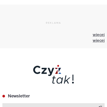
REKLAMA
więcej
więcej
Newsletter
Z