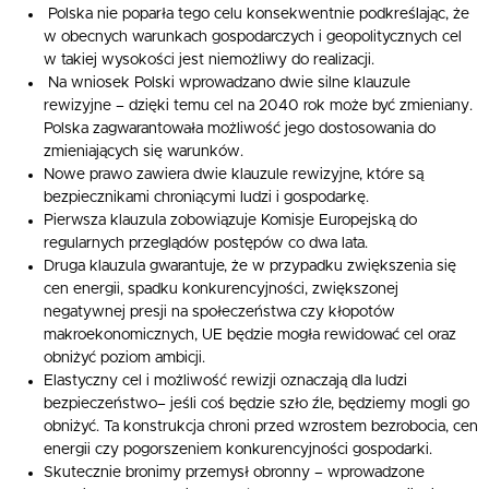
Polska nie poparła tego celu konsekwentnie podkreślając, że
w obecnych warunkach gospodarczych i geopolitycznych cel
w takiej wysokości jest niemożliwy do realizacji.
Na wniosek Polski wprowadzano dwie silne klauzule
rewizyjne – dzięki temu cel na 2040 rok może być zmieniany.
Polska zagwarantowała możliwość jego dostosowania do
zmieniających się warunków.
Nowe prawo zawiera dwie klauzule rewizyjne, które są
bezpiecznikami chroniącymi ludzi i gospodarkę.
Pierwsza klauzula zobowiązuje Komisje Europejską do
regularnych przeglądów postępów co dwa lata.
Druga klauzula gwarantuje, że w przypadku zwiększenia się
cen energii, spadku konkurencyjności, zwiększonej
negatywnej presji na społeczeństwa czy kłopotów
makroekonomicznych, UE będzie mogła rewidować cel oraz
obniżyć poziom ambicji.
Elastyczny cel i możliwość rewizji oznaczają dla ludzi
bezpieczeństwo– jeśli coś będzie szło źle, będziemy mogli go
obniżyć. Ta konstrukcja chroni przed wzrostem bezrobocia, cen
energii czy pogorszeniem konkurencyjności gospodarki.
Skutecznie bronimy przemysł obronny – wprowadzone