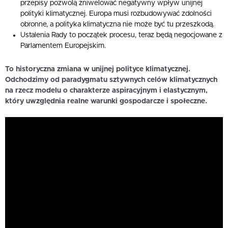
przepisy pozwolą zniwelować negatywny wpływ unijnej
polityki klimatycznej. Europa musi rozbudowywać zdolności
obronne, a polityka klimatyczna nie może być tu przeszkodą.
Ustalenia Rady to początek procesu, teraz będą negocjowane z
Parlamentem Europejskim.
To historyczna zmiana w unijnej polityce klimatycznej.
Odchodzimy od paradygmatu sztywnych celów klimatycznych
na rzecz modelu o charakterze aspiracyjnym i elastycznym,
który uwzględnia realne warunki gospodarcze i społeczne.