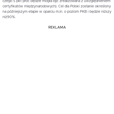
czego 5 pkt proc będzie mogła być zrealizowana z uwzględnieniem
certyfikatów międzynarodowych). Cel dla Polski zostanie określony
na późniejszym etapie w oparciu m.in. o poziom PKB i będzie niższy
niż90%.
REKLAMA