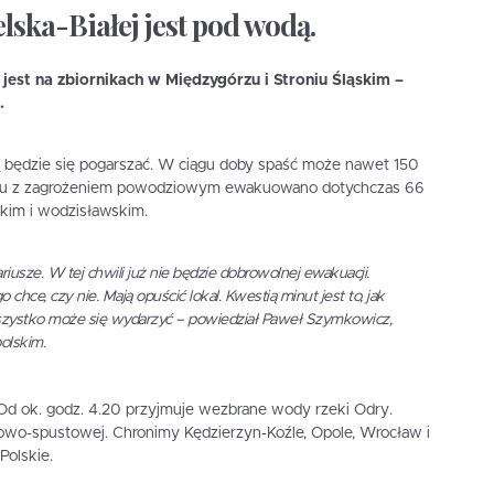
elska-Białej jest pod wodą.
jest na zbiornikach w Międzygórzu i Stroniu Śląskim –
y.
ą będzie się pogarszać. W ciągu doby spaść może nawet 150
ku z zagrożeniem powodziowym ewakuowano dotychczas 66
skim i wodzisławskim.
riusze. W tej chwili już nie będzie dobrowolnej ewakuacji.
ce, czy nie. Mają opuścić lokal. Kwestią minut jest to, jak
szystko może się wydarzyć – powiedział Paweł Szymkowicz,
polskim.
Od ok. godz. 4.20 przyjmuje wezbrane wody rzeki Odry.
o-spustowej. Chronimy Kędzierzyn-Koźle, Opole, Wrocław i
Polskie.