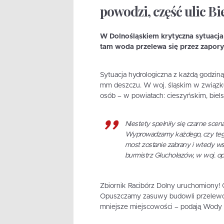
powodzi, część ulic Bi
W Dolnośląskiem krytyczna sytuacja 
tam woda przelewa się przez zapor
Sytuacja hydrologiczna z każdą godzin
mm deszczu. W woj. śląskim w związ
osób – w powiatach: cieszyńskim, biel
Niestety spełniły się czarne scena
Wyprowadzamy każdego, czy tego ch
most zostanie zabrany i wtedy w
burmistrz Głuchołazów, w woj. o
Zbiornik Racibórz Dolny uruchomiony! 
Opuszczamy zasuwy budowli przelewow
mniejsze miejscowości – podają Wody 