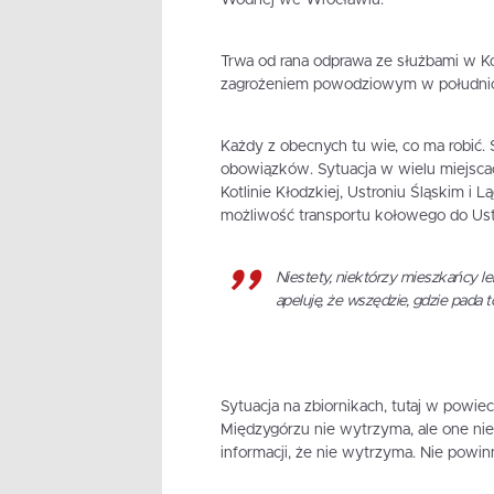
Wodnej we Wrocławiu.
Trwa od rana odprawa ze służbami w K
zagrożeniem powodziowym w południo
Każdy z obecnych tu wie, co ma robić.
obowiązków. Sytuacja w wielu miejscach
Kotlinie Kłodzkiej, Ustroniu Śląskim i 
możliwość transportu kołowego do Ust
Niestety, niektórzy mieszkańcy l
apeluję, że wszędzie, gdzie pad
Sytuacja na zbiornikach, tutaj w powiec
Międzygórzu nie wytrzyma, ale one n
informacji, że nie wytrzyma. Nie powi