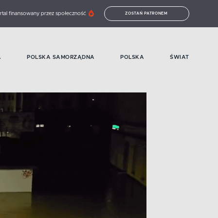
rtal finansowany przez społeczność
ZOSTAŃ PATRONEM
A
POLSKA SAMORZĄDNA
POLSKA
ŚWIAT