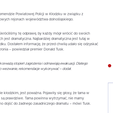
omendzie Powiatowej Policji w Kłodzku w związku z
wych rejonach województwa dolnośląskiego.
 Skróciliśmy tę odprawę, by każdy mógł wrócić do swoich
 jest dramatyczna. Najbardziej dramatyczna jest tutaj w
Lądku. Dostałem informację, że przed chwilą udało się odzyskać
ronia – powiedział premier Donald Tusk.
ekceważą stopień zagrożenia i odmawiają ewakuacji. Dlatego
a to wezwanie, rekomendacje wykonywać – dodał.
ie kłodzkim, jest poważna. Pojawiły się głosy, że tama w
ie są prawdziwe. Tama powinna wytrzymać, nie mamy
nno dojść do żadnego zasadniczego dramatu – mówi Tusk.