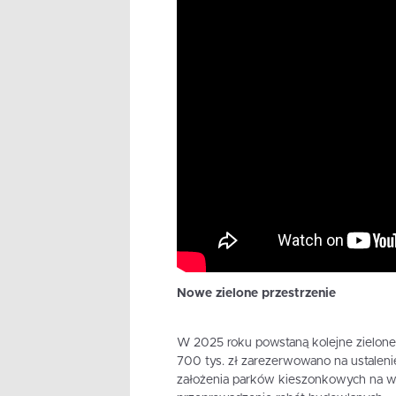
Nowe zielone przestrzenie
W 2025 roku powstaną kolejne zielone 
700 tys. zł zarezerwowano na ustalenie
założenia parków kieszonkowych na ws