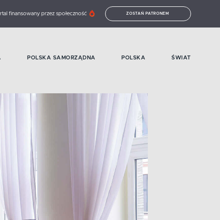
rtal finansowany przez społeczność
ZOSTAŃ PATRONEM
A
POLSKA SAMORZĄDNA
POLSKA
ŚWIAT