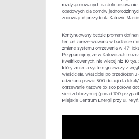
rozdysponowanych na dofinansowanie
opadowych dla domów jednorodzinnych.
zobowiązań prezydenta Katowic Marci
Kontynuowany będzie program dofinans
ten cel zarezerwowano w budżecie mia
zmianę systemu ogrzewania w 471 loka
Przypomnijmy, że w Katowicach można
kwalifikowanych, nie więcej niż 10 tys
który zmienia system grzewczy z węg
właściciela, właściciel po przedłożeni
udzielono prawie 500 dotacji dla loka
ogrzewanie gazowe (blisko połowa dota
sieci zdalaczynnej (ponad 100 przypad
Miejskie Centrum Energii przy ul. Młyńs