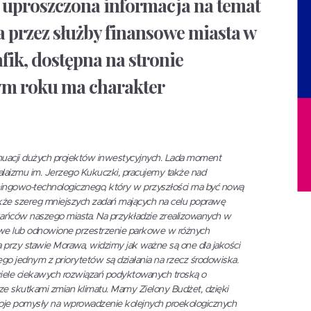
o uproszczona informacja na temat
 przez służby finansowe miasta w
fik, dostępna na stronie
tym roku ma charakter
uacji dużych projektów inwestycyjnych. Lada moment
aizmu im. Jerzego Kukuczki, pracujemy także nad
gowo-technologicznego, który w przyszłości ma być nową
kże szereg mniejszych zadań mających na celu poprawę
kańców naszego miasta. Na przykładzie zrealizowanych w
nowe lub odnowione przestrzenie parkowe w różnych
 przy stawie Morawa, widzimy jak ważne są one dla jakości
go jednym z priorytetów są działania na rzecz środowiska.
ele ciekawych rozwiązań podyktowanych troską o
ze skutkami zmian klimatu. Mamy Zielony Budżet, dzięki
oje pomysły na wprowadzenie kolejnych proekologicznych