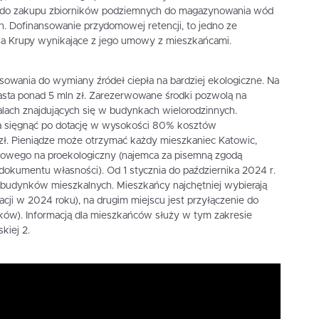
 do zakupu zbiorników podziemnych do magazynowania wód
 Dofinansowanie przydomowej retencji, to jedno ze
na Krupy wynikające z jego umowy z mieszkańcami.
owania do wymiany źródeł ciepła na bardziej ekologiczne. Na
sta ponad 5 mln zł. Zarezerwowane środki pozwolą na
lach znajdujących się w budynkach wielorodzinnych.
 sięgnąć po dotację w wysokości 80% kosztów
. zł. Pieniądze może otrzymać każdy mieszkaniec Katowic,
lowego na proekologiczny (najemca za pisemną zgodą
u dokumentu własności). Od 1 stycznia do października 2024 r.
li/budynków mieszkalnych. Mieszkańcy najchętniej wybierają
cji w 2024 roku), na drugim miejscu jest przyłączenie do
ków). Informacją dla mieszkańców służy w tym zakresie
kiej 2.