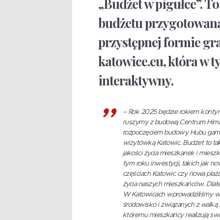
„Budżet w pigułce”. T
budżetu przygotowana
przystępnej formie gra
katowice.eu, która w 
interaktywny.
–
Rok 2025 będzie rokiem kontyn
ruszymy z budową Centrum Himal
rozpoczęciem budowy Hubu gamin
wizytówką Katowic. Budżet to ta
jakości życia mieszkanek i miesz
tym roku inwestycji, takich jak 
częściach Katowic czy nowa plaża
życia naszych mieszkańców. Dlate
W Katowicach wprowadziliśmy wi
środowisko i związanych z walką 
któremu mieszkańcy realizują sw