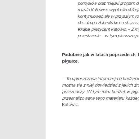
pomysłów oraz miejski program 
miasto Katowice wypłaciło dotacj
kontynuować, ale w przyszłym ro
do zakupu zbiorników na deszczó
Krupa
, prezydent Katowic. –
Z my
przestrzenie – w tym pierwsze p
Podobnie jak w latach poprzednich,
pigułce.
–
To uproszczona informacja o budżec
można się z niej dowiedzieć z jakich źr
przeznaczy. W tym roku budżet w pigu
przeanalizowana tego materiału każdego
Katowic.