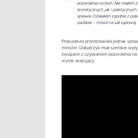
pozwolenia na broń. Nie miałem 
teoretycznych, jak i praktycznyc
sprawie. Działałem zgodnie z pole
zaufanie – mówił na sali sądowej.
Prokuratura przedstawiała jednak spra
minister Grabarczyk miał szerokie wpły
związane z uzyskaniem pozwolenia na p
wyrok skazujący.