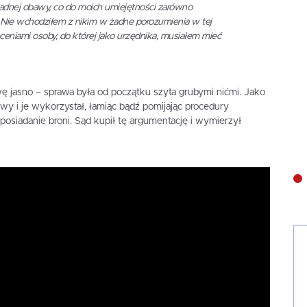
żadnej obawy, co do moich umiejętności zarówno
h. Nie wchodziłem z nikim w żadne porozumienia w tej
ceniami osoby, do której jako urzędnika, musiałem mieć
wę jasno – sprawa była od początku szyta grubymi nićmi. Jako
wy i je wykorzystał, łamiąc bądź pomijając procedury
osiadanie broni. Sąd kupił tę argumentację i wymierzył