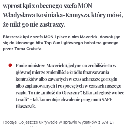
wprost kpi z obecnego szefa MON
Władysława Kosiniaka-Kamysza, który mówi,
że nikt go nie zastraszy.
Błaszczak kpi z szefa MON i pisze o nim Maverick, dowołując
się do kinowego hitu Top Gun i głównego bohatera granego
przez Toma Cruise’a.
Panie ministrze Mavericku, jedyne co zrobiliście to w
głównej mierze zmieniliście źródło finansowania
kontraktów albo zawartych w czasach naszego rządu
albo zaplanowanych i rozpoczętych w czasach naszego
rządu. To nie „miłość do Ojczyzny”, tylko „uległość wobec
Ursuli” – tak komentuje chwalenie programu SAFE
Błaszczak.
I dodaje: Co jeszcze ukrywacie w sprawie wydatków z SAFE?