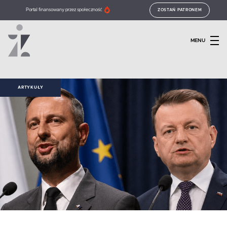
Portal finansowany przez społeczność
ZOSTAŃ PATRONEM
MENU
ARTYKUŁY