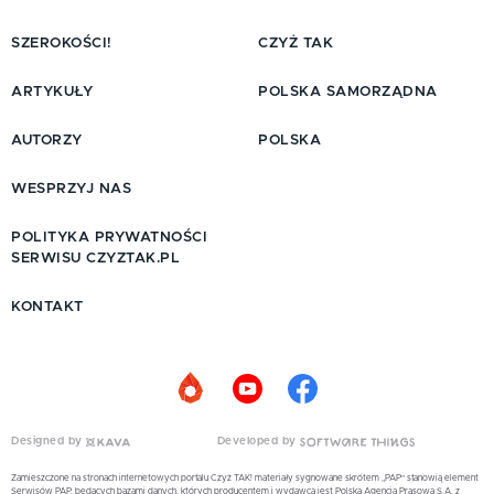
SZEROKOŚCI!
CZYŻ TAK
ARTYKUŁY
POLSKA SAMORZĄDNA
AUTORZY
POLSKA
WESPRZYJ NAS
POLITYKA PRYWATNOŚCI
SERWISU CZYZTAK.PL
KONTAKT
Designed by
Developed by
Zamieszczone na stronach internetowych portalu Czyż TAK! materiały sygnowane skrótem „PAP” stanowią element
Serwisów PAP, będących bazami danych, których producentem i wydawcą jest Polska Agencja Prasowa S.A. z