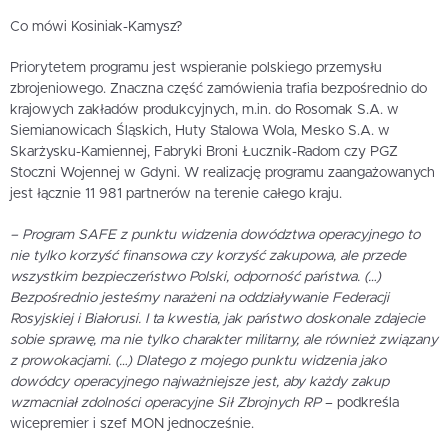
Co mówi Kosiniak-Kamysz?
Priorytetem programu jest wspieranie polskiego przemysłu
zbrojeniowego. Znaczna część zamówienia trafia bezpośrednio do
krajowych zakładów produkcyjnych, m.in. do Rosomak S.A. w
Siemianowicach Śląskich, Huty Stalowa Wola, Mesko S.A. w
Skarżysku-Kamiennej, Fabryki Broni Łucznik-Radom czy PGZ
Stoczni Wojennej w Gdyni. W realizację programu zaangażowanych
jest łącznie 11 981 partnerów na terenie całego kraju.
– Program SAFE z punktu widzenia dowództwa operacyjnego to
nie tylko korzyść finansowa czy korzyść zakupowa, ale przede
wszystkim bezpieczeństwo Polski, odporność państwa. (…)
Bezpośrednio jesteśmy narażeni na oddziaływanie Federacji
Rosyjskiej i Białorusi. I ta kwestia, jak państwo doskonale zdajecie
sobie sprawę, ma nie tylko charakter militarny, ale również związany
z prowokacjami. (…) Dlatego z mojego punktu widzenia jako
dowódcy operacyjnego najważniejsze jest, aby każdy zakup
wzmacniał zdolności operacyjne Sił Zbrojnych RP
– podkreśla
wicepremier i szef MON jednocześnie.