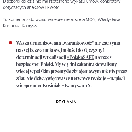
Dlaczego do dziś nie ma rzetelnego wykazu umów, konkretów
dotyczących aneksów i kwot?
To komentarz do wpisu wicepremiera, szefa MON, Władysława
Kosiniaka-Kamysza.
Wasza demonizowana „warunkowość” nie zatrzyma
naszej bezwarunkowej miłości do Ojczyzny i
determinacji w realizacji
#PolskaSAFE
na rzecz
bezpiecznej Polski. My w 3 dni zakontraktowaliśmy
więcej w polskim przemyśle zbrojeniowym niż PiS przez
8 lat. Nie dziwią więc wasze nerwowe reakcje – napisał
wicepremier Kosiniak – Kamysz na X.
REKLAMA