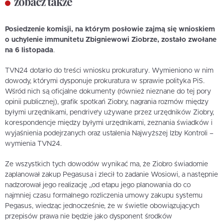
zobacz także
Posiedzenie komisji, na którym posłowie zajmą się wnioskiem
o uchylenie immunitetu Zbigniewowi Ziobrze, zostało zwołane
na 6 listopada
.
TVN24 dotarło do treści wniosku prokuratury. Wymieniono w nim
dowody, którymi dysponuje prokuratura w sprawie polityka PiS.
Wśród nich są oficjalne dokumenty (również nieznane do tej pory
opinii publicznej), grafik spotkań Ziobry, nagrania rozmów między
byłymi urzędnikami, pendrive’y używane przez urzędników Ziobry,
korespondencje między byłymi urzędnikami, zeznania świadków i
wyjaśnienia podejrzanych oraz ustalenia Najwyższej Izby Kontroli –
wymienia TVN24.
Ze wszystkich tych dowodów wynikać ma, że Ziobro świadomie
zaplanował zakup Pegasusa i zlecił to zadanie Wosiowi, a następnie
nadzorował jego realizację „od etapu jego planowania do co
najmniej czasu formalnego rozliczenia umowy zakupu systemu
Pegasus, wiedząc jednocześnie, że w świetle obowiązujących
przepisów prawa nie będzie jako dysponent środków