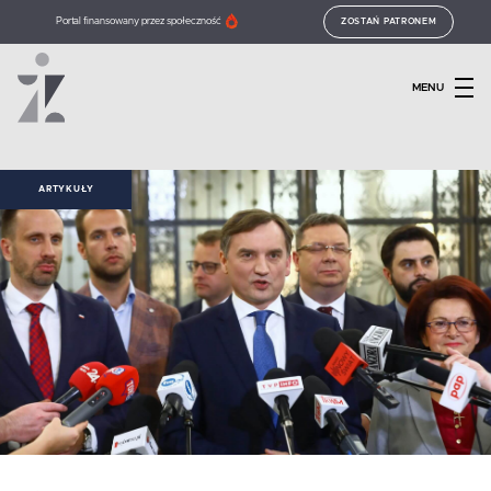
Portal finansowany przez społeczność
ZOSTAŃ PATRONEM
MENU
ARTYKUŁY