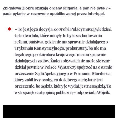
Zbigniewa Ziobrę szukają organy ścigania, a pan nie pytał?
–
pada pytanie w rozmwoie opublikowanej przez Interię.pl.
– To jest jego decyzja, co zrobi. Polacy muszą wiedzieć,
że te dwa lata, które minęły, to był czas budowania
reżimu, państwa, gdzie nie ma sprawnie działającego
Trybunału Konstytucyjnego, prokuratury, bo nie ma
legalnego prokuratora krajowego, nie ma sprawnie
działających sądów. Żaden obywatel nie może się czuć
dzisiaj pewnie w Polsce. Wystarczy spojrzeć na ostatnie
orzeczenie Sądu Apelacyjnego w Poznaniu. Morderca,
który zabił trzy osoby, co do którego uchylane jest
orzeczenie, bo sędzia, który je wydał, jest neosędzią. To
wstrząsnęło całą opinią publiczną – odpowiada Wójcik.