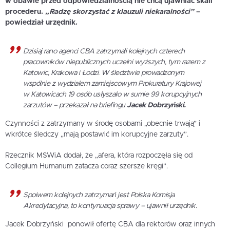
w obawie przed odpowiedzialnością nie chcą ujawniać skali
procederu.
„Radzę skorzystać z klauzuli niekaralności”
–
powiedział urzędnik.
Dzisiaj rano agenci CBA zatrzymali kolejnych czterech
pracowników niepublicznych uczelni wyższych, tym razem z
Katowic, Krakowa i Łodzi. W śledztwie prowadzonym
wspólnie z wydziałem zamiejscowym Prokuratury Krajowej
w Katowicach 19 osób usłyszało w sumie 99 korupcyjnych
zarzutów – przekazał na briefingu
Jacek Dobrzyński.
Czynności z zatrzymany w środę osobami „obecnie trwają” i
wkrótce śledczy „mają postawić im korupcyjne zarzuty”.
Rzecznik MSWiA dodał, że „afera, która rozpoczęła się od
Collegium Humanum zatacza coraz szersze kręgi”.
Spoiwem kolejnych zatrzymań jest Polska Komisja
Akredytacyjna, to kontynuacja sprawy – ujawnił urzędnik.
Jacek Dobrzyński ponowił ofertę CBA dla rektorów oraz innych