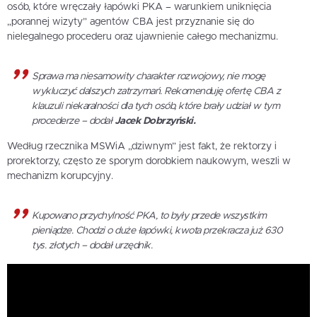
osób, które wręczały łapówki PKA – warunkiem uniknięcia
„porannej wizyty” agentów CBA jest przyznanie się do
nielegalnego procederu oraz ujawnienie całego mechanizmu.
Sprawa ma niesamowity charakter rozwojowy, nie mogę
wykluczyć dalszych zatrzymań. Rekomenduję ofertę CBA z
klauzuli niekaralności dla tych osób, które brały udział w tym
procederze – dodał
Jacek Dobrzyński.
Według rzecznika MSWiA „dziwnym” jest fakt, że rektorzy i
prorektorzy, często ze sporym dorobkiem naukowym, weszli w
mechanizm korupcyjny.
Kupowano przychylność PKA, to były przede wszystkim
pieniądze. Chodzi o duże łapówki, kwota przekracza już 630
tys. złotych – dodał urzędnik.