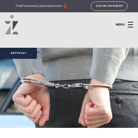
Portal finansowany przez społeczność
ZOSTAŃ PATRONEM
MENU
ARTYKUŁY