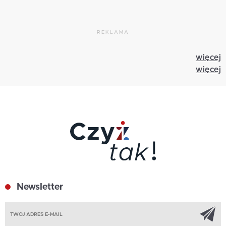
REKLAMA
więcej
więcej
Newsletter
Z