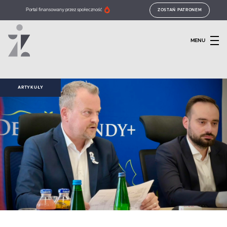
Portal finansowany przez społeczność
ZOSTAŃ PATRONEM
MENU
ARTYKUŁY