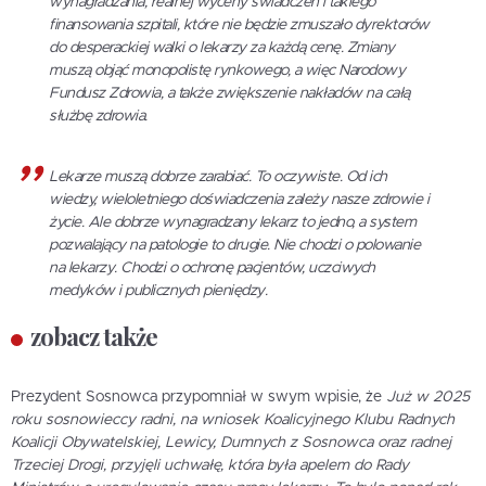
wynagradzania, realnej wyceny świadczeń i takiego
finansowania szpitali, które nie będzie zmuszało dyrektorów
do desperackiej walki o lekarzy za każdą cenę. Zmiany
muszą objąć monopolistę rynkowego, a więc Narodowy
Fundusz Zdrowia, a także zwiększenie nakładów na całą
służbę zdrowia.
Lekarze muszą dobrze zarabiać. To oczywiste. Od ich
wiedzy, wieloletniego doświadczenia zależy nasze zdrowie i
życie. Ale dobrze wynagradzany lekarz to jedno, a system
pozwalający na patologie to drugie. Nie chodzi o polowanie
na lekarzy. Chodzi o ochronę pacjentów, uczciwych
medyków i publicznych pieniędzy.
zobacz także
Prezydent Sosnowca przypomniał w swym wpisie, że
Już w 2025
roku sosnowieccy radni, na wniosek Koalicyjnego Klubu Radnych
Koalicji Obywatelskiej, Lewicy, Dumnych z Sosnowca oraz radnej
Trzeciej Drogi, przyjęli uchwałę, która była apelem do Rady