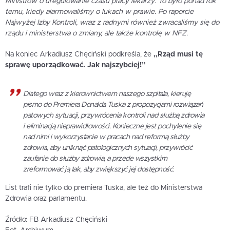
Ministrów o uregulowanie czasu pracy lekarzy. To było ponad rok
temu, kiedy alarmowaliśmy o lukach w prawie. Po raporcie
Najwyżej Izby Kontroli, wraz z radnymi również zwracaliśmy się do
rządu i ministerstwa o zmiany, ale także kontrolę w NFZ.
Na koniec Arkadiusz Chęciński podkreśla, że
„Rząd musi tę
sprawę uporządkować. Jak najszybciej!”
Dlatego wraz z kierownictwem naszego szpitala, kieruję
pismo do Premiera Donalda Tuska z propozycjami rozwiązań
patowych sytuacji, przywrócenia kontroli nad służbą zdrowia
i eliminacją nieprawidłowości. Konieczne jest pochylenie się
nad nimi i wykorzystanie w pracach nad reformą służby
zdrowia, aby uniknąć patologicznych sytuacji, przywrócić
zaufanie do służby zdrowia, a przede wszystkim
zreformować ją tak, aby zwiększyć jej dostępność.
List trafi nie tylko do premiera Tuska, ale też do Ministerstwa
Zdrowia oraz parlamentu.
Źródło: FB Arkadiusz Chęciński