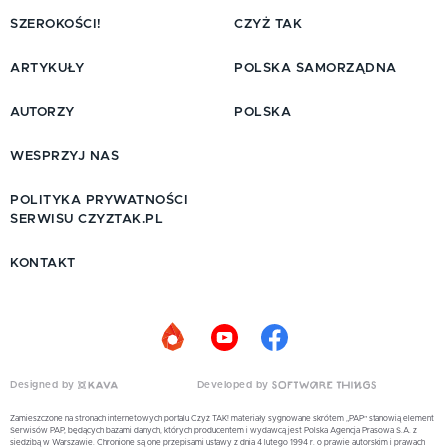
SZEROKOŚCI!
CZYŻ TAK
ARTYKUŁY
POLSKA SAMORZĄDNA
AUTORZY
POLSKA
WESPRZYJ NAS
POLITYKA PRYWATNOŚCI
SERWISU CZYZTAK.PL
KONTAKT
Designed by
Developed by
Zamieszczone na stronach internetowych portalu Czyż TAK! materiały sygnowane skrótem „PAP” stanowią element
Serwisów PAP, będących bazami danych, których producentem i wydawcą jest Polska Agencja Prasowa S.A. z
siedzibą w Warszawie. Chronione są one przepisami ustawy z dnia 4 lutego 1994 r. o prawie autorskim i prawach