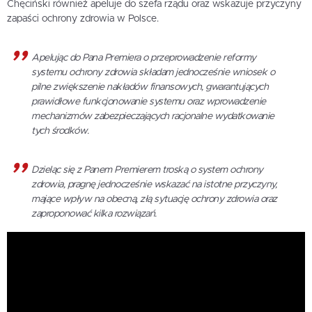
Chęciński również apeluje do szefa rządu oraz wskazuje przyczyny
zapaści ochrony zdrowia w Polsce.
Apelując do Pana Premiera o przeprowadzenie reformy
systemu ochrony zdrowia składam jednocześnie wniosek o
pilne zwiększenie nakładów finansowych, gwarantujących
prawidłowe funkcjonowanie systemu oraz wprowadzenie
mechanizmów zabezpieczających racjonalne wydatkowanie
tych środków.
Dzieląc się z Panem Premierem troską o system ochrony
zdrowia, pragnę jednocześnie wskazać na istotne przyczyny,
mające wpływ na obecną, złą sytuację ochrony zdrowia oraz
zaproponować kilka rozwiązań.