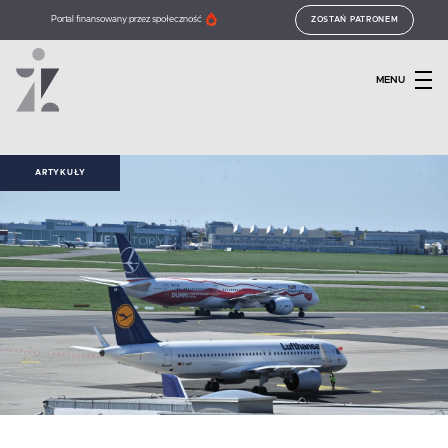
Portal finansowany przez społeczność
ZOSTAŃ PATRONEM
MENU
ARTYKUŁY