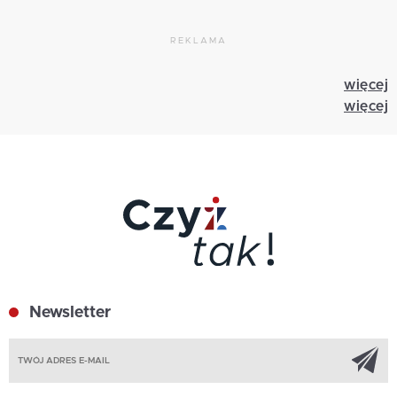
REKLAMA
więcej
więcej
Newsletter
Z