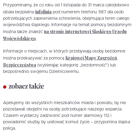
Przypominamy, że co roku od 1 listopada do 31 marca całodobowo
infolinia
działa bezpłatna
pod numerem telefonu 987 dla osób
potrzebujących zapewnienia schronienia, obejmująca teren całego
województwa śląskiego. Informacje na temat pomocy bezdomnym
na stronie internetowej Śląskiego Urzędu
można także znaleźć
Wojewódzkiego
.
Informacje o miejscach, w których przebywają osoby bezdomne
Krajowej Mapy Zagrożeń
można przekazywać za pomocą
Bezpieczeństwa
(wybierając kategorię „bezdomność”) lub
bezpośrednio swojemu Dzielnicowemu.
zobacz także
Apelujemy do wszystkich mieszkańców miasta i powiatu, by nie
pozostawali obojętni na osoby potrzebujące naszego wsparcia.
Czasem wystarczy zadzwonić pod numer alarmowy 112 i
powiadomić służby, by uratować komuś życie – przypomina śląska
policja.